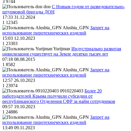
3
9744
don
С Новым годом от разведовательно-
штурмовой бригады ДОН
17:33 31.12.2024
1
12345
Alushta_GPN
Запрет на
использование пиротехнических изделий
15:03 12.10.2023
1
23303
Yurijman
Индустриально развитая
цивилизация существует на Земле десятки тысяч лет
07:18 08.08.2015
1
8582
Alushta_GPN
Запрет на
использование пиротехнических изделий
12:57 26.10.2023
1
23974
0910220403
Более 20
работодателей Крыма получили субсидии от
республиканского Отделения СФР за найм сотрудников
09:57 19.10.2023
1
24886
Alushta_GPN
Запрет на
использование пиротехнических изделий
13:49 09.11.2023