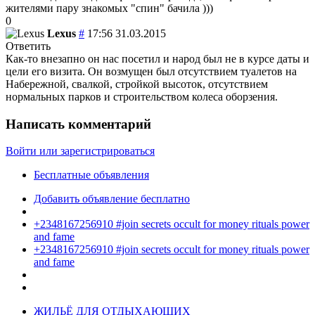
жителями пару знакомых "спин" бачила )))
0
Lexus
#
17:56 31.03.2015
Ответить
Как-то внезапно он нас посетил и народ был не в курсе даты и
цели его визита. Он возмущен был отсутствием туалетов на
Набережной, свалкой, стройкой высоток, отсутствием
нормальных парков и строительством колеса оборзения.
Написать комментарий
Войти или зарегистрироваться
Бесплатные объявления
Добавить объявление бесплатно
+2348167256910 #join secrets occult for money rituals power
and fame
+2348167256910 #join secrets occult for money rituals power
and fame
ЖИЛЬЁ ДЛЯ ОТДЫХАЮЩИХ