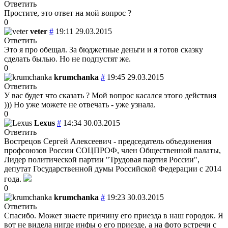
Ответить
Простите, это ответ на мой вопрос ?
0
veter
#
19:11 29.03.2015
Ответить
Это я про обещал. За бюджетные деньги и я готов сказку
сделать былью. Но не подпустят же.
0
krumchanka
#
19:45 29.03.2015
Ответить
У вас будет что сказать ? Мой вопрос касался этого действия
))) Но уже можете не отвечать - уже узнала.
0
Lexus
#
14:34 30.03.2015
Ответить
Вострецов Сергей Алексеевич - председатель объединения
профсоюзов России СОЦПРОФ, член Общественной палаты,
Лидер политической партии "Трудовая партия России",
депутат Государственной думы Российской Федерации с 2014
года.
0
krumchanka
#
19:23 30.03.2015
Ответить
Спасибо. Может знаете причину его приезда в наш городок. Я
вот не видела нигде инфы о его приезде, а на фото встречи с