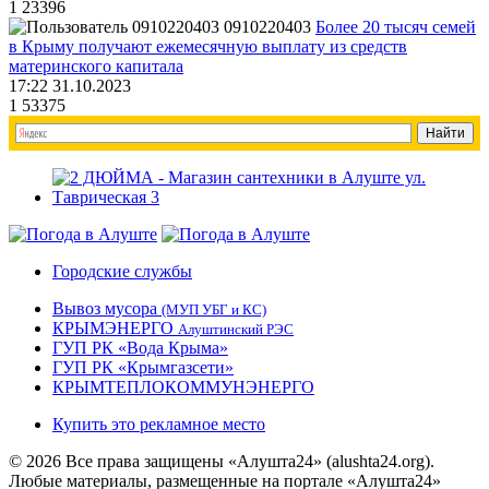
1
23396
0910220403
Более 20 тысяч семей
в Крыму получают ежемесячную выплату из средств
материнского капитала
17:22 31.10.2023
1
53375
Городские службы
Вывоз мусора
(МУП УБГ и КС)
КРЫМЭНЕРГО
Алуштинский РЭС
ГУП РК «Вода Крыма»
ГУП РК «Крымгазсети»
КРЫМТЕПЛОКОММУНЭНЕРГО
Купить это рекламное место
© 2026 Все права защищены «Алушта24» (alushta24.org).
Любые материалы, размещенные на портале «Алушта24»