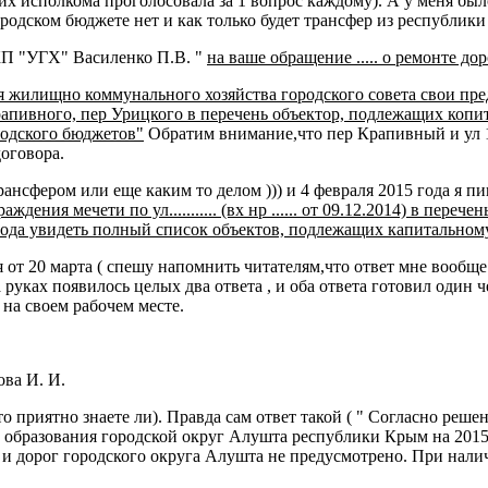
х исполкома проголосовала за 1 вопрос каждому). А у меня было 
родском бюджете нет и как только будет трансфер из республики т
 КП "УГХ" Василенко П.В. "
на ваше обращение ..... о ремонте д
я жилищно коммунального хозяйства городского совета свои пре
рапивного, пер Урицкого в перечень объектор, подлежащих копи
родского бюджетов"
Обратим внимание,что пер Крапивный и ул 15
договора.
рансфером или еще каким то делом ))) и 4 февраля 2015 года я 
ения мечети по ул........... (вх нр ...... от 09.12.2014) в пер
рода увидеть полный список объектов, подлежащих капитальному
 марта ( спешу напомнить читателям,что ответ мне вообще то
а руках появилось целых два ответа , и оба ответа готовил один 
 на своем рабочем месте.
ва И. И.
о приятно знаете ли). Правда сам ответ такой ( " Согласно реш
 образования городской округ Алушта республики Крым на 2015 
 и дорог городского округа Алушта не предусмотрено. При нали