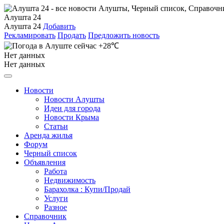
Алушта 24
Алушта 24
Добавить
Рекламировать
Продать
Предложить новость
+28℃
Нет данных
Нет данных
Новости
Новости Алушты
Идеи для города
Новости Крыма
Статьи
Аренда жилья
Форум
Черный список
Объявления
Работа
Недвижимость
Барахолка : Купи/Продай
Услуги
Разное
Справочник