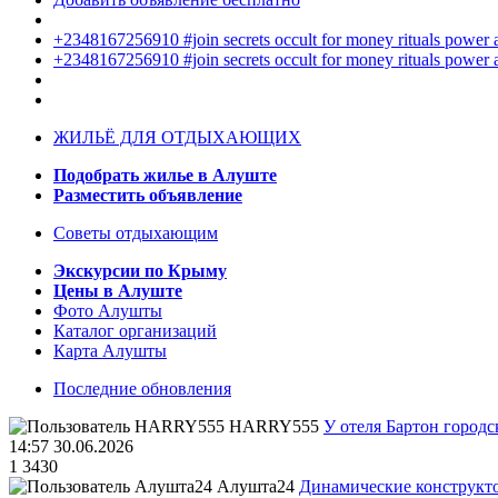
+2348167256910 #join secrets occult for money rituals power
+2348167256910 #join secrets occult for money rituals power
ЖИЛЬЁ ДЛЯ ОТДЫХАЮЩИХ
Подобрать жилье в Алуште
Разместить объявление
Советы отдыхающим
Экскурсии по Крыму
Цены в Алуште
Фото Алушты
Каталог организаций
Карта Алушты
Последние обновления
HARRY555
У отеля Бартон городс
14:57 30.06.2026
1
3430
Алушта24
Динамические конструкт