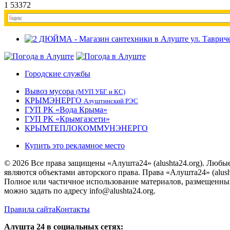
1
53372
Городские службы
Вывоз мусора
(МУП УБГ и КС)
КРЫМЭНЕРГО
Алуштинский РЭС
ГУП РК «Вода Крыма»
ГУП РК «Крымгазсети»
КРЫМТЕПЛОКОММУНЭНЕРГО
Купить это рекламное место
© 2026 Все права защищены «Алушта24» (alushta24.org). Любы
являются объектами авторского права. Права «Алушта24» (alush
Полное или частичное использование материалов, размещенных 
можно задать по адресу info@alushta24.org.
Правила сайта
Контакты
Алушта 24 в социальных сетях: