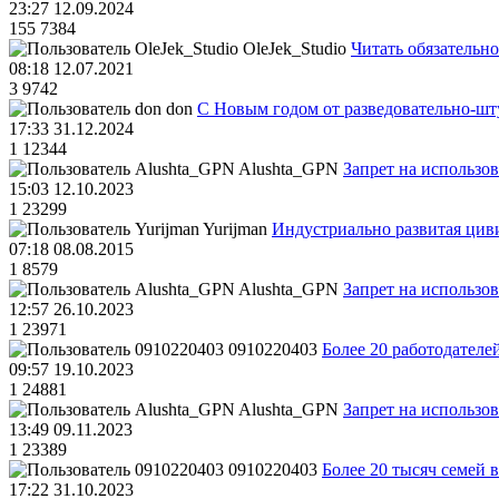
23:27 12.09.2024
155
7384
OleJek_Studio
Читать обязательно
08:18 12.07.2021
3
9742
don
С Новым годом от разведовательно-ш
17:33 31.12.2024
1
12344
Alushta_GPN
Запрет на использо
15:03 12.10.2023
1
23299
Yurijman
Индустриально развитая циви
07:18 08.08.2015
1
8579
Alushta_GPN
Запрет на использо
12:57 26.10.2023
1
23971
0910220403
Более 20 работодател
09:57 19.10.2023
1
24881
Alushta_GPN
Запрет на использо
13:49 09.11.2023
1
23389
0910220403
Более 20 тысяч семей 
17:22 31.10.2023