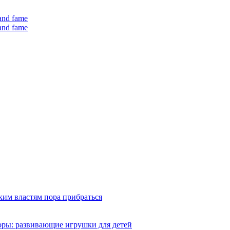
 and fame
 and fame
ким властям пора прибраться
оры: развивающие игрушки для детей