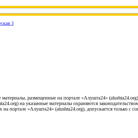
е материалы, размещенные на портале «Алушта24» (alushta24.or
ta24.org) на указанные материалы охраняются законодательством
на портале «Алушта24» (alushta24.org), допускается только с с