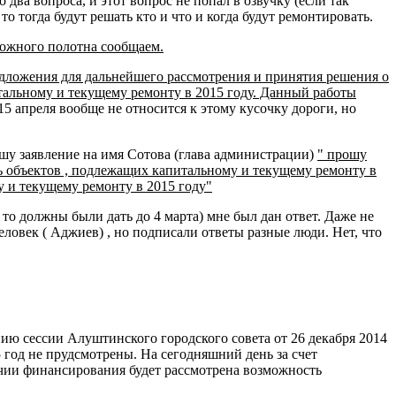
два вопроса, и этот вопрос не попал в озвучку (если так
о тогда будут решать кто и что и когда будут ремонтировать.
орожного полотна сообщаем.
дложения для дальнейшего рассмотрения и принятия решения о
тальному и текущему ремонту в 2015 году. Данный работы
 апреля вообще не относится к этому кусочку дороги, но
пишу заявление на имя Сотова (глава администрации)
" прошу
ечень объектов , подлежащих капитальному и текущему ремонту в
 и текущему ремонту в 2015 году"
 должны были дать до 4 марта) мне был дан ответ. Даже не
человек ( Аджиев) , но подписали ответы разные люди. Нет, что
ению сессии Алуштинского городского совета от 26 декабря 2014
год не прудсмотрены. На сегодняшний день за счет
чии финансирования будет рассмотрена возможность