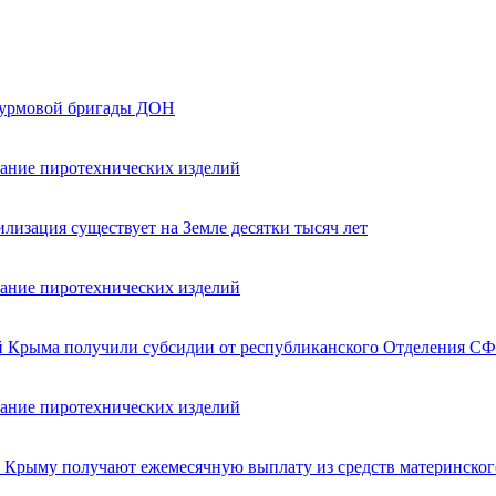
турмовой бригады ДОН
вание пиротехнических изделий
лизация существует на Земле десятки тысяч лет
вание пиротехнических изделий
ей Крыма получили субсидии от республиканского Отделения СФ
вание пиротехнических изделий
в Крыму получают ежемесячную выплату из средств материнског