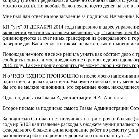
вопросу (т.е она предложила, а конечно основная масса служащи
можно сказать). Но вообще было пояснено,что денег на это в го
Мне был дан ответ на мое заявление за подписью Начальника
КП "угх" 01 ДЕКАБРЯ 2014 года направило в адрес управлени
включении указанных в вашем заявлении улц 15 апреля, пер К
финансируются за счет иных трансферов из федерального и го
наверное для Василенко это так же не важно, как и ныненшие 
Подождав немного я все же решила узнать как обстоит дело с т
сообщить вошло ли мое предложение о ремонте дорги вдоль огражд
2015 году. Так же прошу сообщить где может любой житель го
И о ЧУДО ЧУДНОЕ ПРОИЗОШЛО и после моего напоминания от 20
один ответ, а целых два ответа. Вы будете смеяться,но у меня н
бы это не мелкие чиновники, это серъезные люди, находящиеся
Одна подпись зам.Главы Администрации Э.А. Арпатлы
Второе письмо за подписью самого Главы Администрации Сото
За подписью Сотова ответ получился на три строчки больше (чт
года нр 5/103 капитальные расходы в бюджете муниципального
федерального бюджета финансирование работ по ремонту улиц
выполнения работ по ремонту дорожного полотна по ул ...."