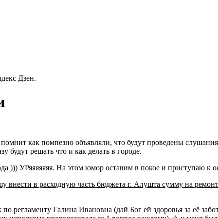
декс Дзен.
и
т помнит как помпезно объявляли, что будут проведены слушани
азу будут решать что и как делать в городе.
а ))) УРяяяяяяя. На этом юмор оставим в покое и приступаю к о
у внести в расходную часть бюджета г. Алушта сумму на ремонт
к по регламенту Галина Ивановна (дай Бог ей здоровья за её заб