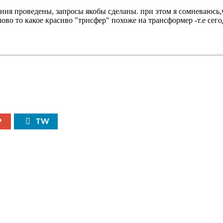
ушания проведены, запросы якобы сделаны. при этом я сомневаюсь
во то какое красиво "трнсфер" похоже на трансформер -т.е сегод
P
TW