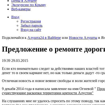
Цены в Алуште
Экскурсии по Крыму
Веб-камеры
Вход
Регистрация
Забыл пароль
Вход на сайт
Подключайся к
Алушта24 в Вайбере
или
Новости Алушты
в Ян
Предложение о ремонте дорог
19:39 29.03.2015
Если кто внимательно следит за действиями наших властей то
денег то в своем кармане нет, но как только деньги дадут -то ср
Отличная новость и новое веяние свободы и воли жителей город
9 декабя 2014 года я написала заявление на имя Огневой "
Прош
существующие раскопки территории крепости Алустон"
На слушаниях мне не удалось спросить по этому поводу, так ка