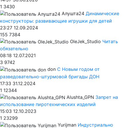
1
3430
Алушта24
Динамические
конструкторы: развивающие игрушки для детей
23:27 12.09.2024
155
7384
OleJek_Studio
Читать
обязательно
08:18 12.07.2021
3
9742
don
С Новым годом от
разведовательно-штурмовой бригады ДОН
17:33 31.12.2024
1
12344
Alushta_GPN
Запрет на
использование пиротехнических изделий
15:03 12.10.2023
1
23299
Yurijman
Индустриально