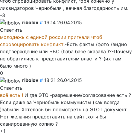
чтоб спровоцировать конфликт, горя конечно у
ликвидаторов Чернобыля , вечная благодарность им.
-3
ribolov
#
16:14 26.04.2015
Ответить
молодежь с единой россии пригнали чтоб
спровоцировать конфликт,
-Есть факты /фото /видио
подтверждение или ББС (баба бабе сказала )?-Почему
не обратились к представителям власти ?-(их там
было много )
0
ribolov
#
18:21 26.04.2015
Ответить
всё есть !
И где ЭТО -разрешение/согласование есть ?
Если даже за Чернобыль коммунисты (как всегда
)забыли .Хотелось бы посмотреть на ЭТОТ документ .
Нет желания предоставить на сайт ,хотя бы
сканированную копию ?
+1