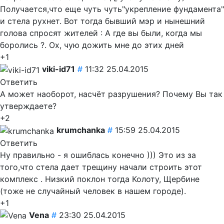
Получается,что еще чуть чуть"укрепление фундамента"
и стела рухнет. Вот тогда бывший мэр и нынешний
голова спросят жителей : А где вы были, когда мы
боролись ?. Ох, чую дожить мне до этих дней
+1
viki-id71
#
11:32 25.04.2015
Ответить
А может наоборот, насчёт разрушения? Почему Вы так
утверждаете?
+2
krumchanka
#
15:59 25.04.2015
Ответить
Ну правильно - я ошиблась конечно ))) Это из за
того,что стела дает трещину начали строить этот
комплекс . Низкий поклон тогда Колоту, Щербине
(тоже не случайный человек в нашем городе).
+1
Vena
#
23:30 25.04.2015