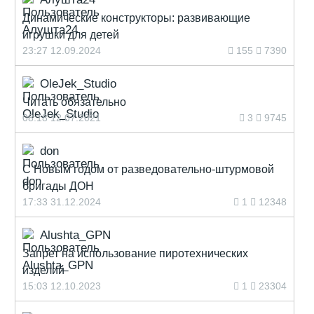
Динамические конструкторы: развивающие
игрушки для детей
23:27 12.09.2024
155
7390
OleJek_Studio
Читать обязательно
08:18 12.07.2021
3
9745
don
С Новым годом от разведовательно-штурмовой
бригады ДОН
17:33 31.12.2024
1
12348
Alushta_GPN
Запрет на использование пиротехнических
изделий
15:03 12.10.2023
1
23304