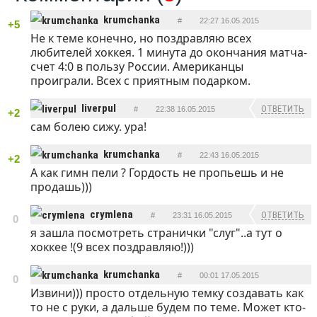
krumchanka
#
22:27 16.05.2015
+5
Не к теме конечно, но поздравляю всех
ОТВЕТИТЬ
любителей хоккея. 1 минута до окончания матча-
счет 4:0 в пользу России. Американцы
проиграли. Всех с приятным подарком.
liverpul
ОТВЕТИТЬ
#
22:38 16.05.2015
+2
сам болею сижу. ура!
krumchanka
#
22:43 16.05.2015
+2
А как гимн пели ? Гордость не пропьешь и не
ОТВЕТИТЬ
продашь)))
crymlena
ОТВЕТИТЬ
#
23:31 16.05.2015
0
я зашла посмотреть странички "слуг"..а тут о
хоккее !(9 всех поздравляю!)))
krumchanka
#
00:01 17.05.2015
0
Извини))) просто отдельную темку создавать как
ОТВЕТИТЬ
то не с руки, а дальше будем по теме. Может кто-