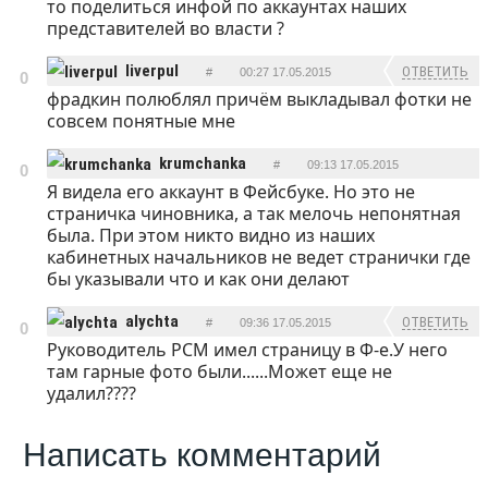
то поделиться инфой по аккаунтах наших
представителей во власти ?
liverpul
ОТВЕТИТЬ
#
00:27 17.05.2015
0
фрадкин полюблял причём выкладывал фотки не
совсем понятные мне
krumchanka
#
09:13 17.05.2015
0
Я видела его аккаунт в Фейсбуке. Но это не
ОТВЕТИТЬ
страничка чиновника, а так мелочь непонятная
была. При этом никто видно из наших
кабинетных начальников не ведет странички где
бы указывали что и как они делают
alychta
ОТВЕТИТЬ
#
09:36 17.05.2015
0
Руководитель РСМ имел страницу в Ф-е.У него
там гарные фото были......Может еще не
удалил????
Написать комментарий