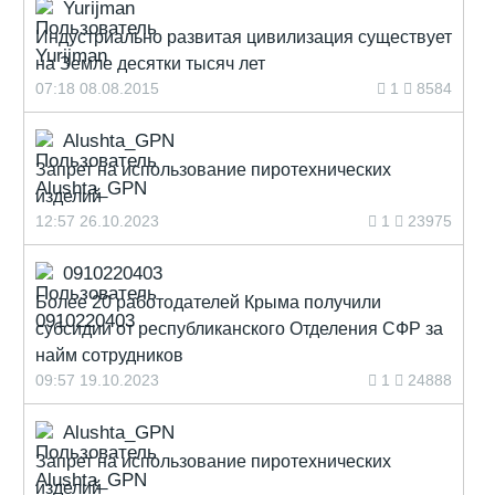
Yurijman
Индустриально развитая цивилизация существует
на Земле десятки тысяч лет
07:18 08.08.2015
1
8584
Alushta_GPN
Запрет на использование пиротехнических
изделий
12:57 26.10.2023
1
23975
0910220403
Более 20 работодателей Крыма получили
субсидии от республиканского Отделения СФР за
найм сотрудников
09:57 19.10.2023
1
24888
Alushta_GPN
Запрет на использование пиротехнических
изделий