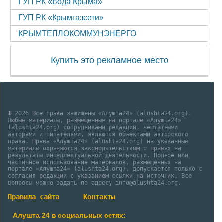
ГУП РК «Вода Крыма»
ГУП РК «Крымгазсети»
КРЫМТЕПЛОКОММУНЭНЕРГО
Купить это рекламное место
© 2026 Все права защищены «Алушта24» (alushta24.org).
Любые материалы, размещенные на портале «Алушта24»
(alushta24.org) сотрудниками редакции, нештатными
авторами и читателями, являются объектами авторского
права. Права «Алушта24» (alushta24.org) на указанные
материалы охраняются законодательством о правах на
результаты интеллектуальной деятельности. Полное или
частичное использование материалов, размещенных на
портале «Алушта24» (alushta24.org), допускается только с
согласия редакции с указанием ссылки на источник. Все
вопросы можно задать по адресу info@alushta24.org.
Правила сайта
Контакты
Алушта 24 в социальных сетях: