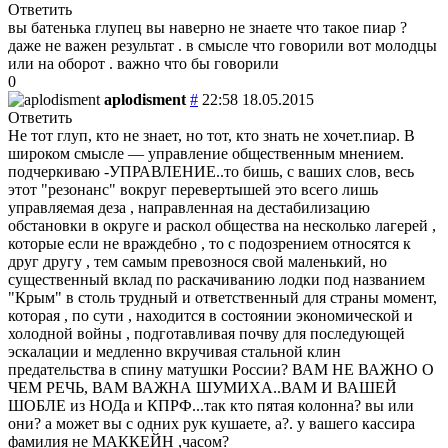
Ответить
вы батенька глупец
вы наверно не знаете что такое пиар ?
даже не важен результат . в смысле что говорили вот молодцы
или на оборот . важно что бы говорили
0
aplodisment
#
22:58 18.05.2015
Ответить
Не тот глуп, кто не знает, но тот, кто знать не хочет.пиар. В
широком смысле — управление общественным мнением.
подчеркиваю -УПРАВЛЕНИЕ..то бишь, с ваших слов, весь
этот "резонанс" вокруг перевертышей это всего лишь
управляемая деза , направленная на дестабилизацию
обстановки в округе и раскол общества на несколько лагерей ,
которые если не враждебно , то с подозрением относятся к
друг другу , тем самым превознося свой маленький, но
существенный вклад по раскачиванию лодки под названием
"Крым" в столь трудный и ответственный для страны момент,
которая , по сути , находится в состоянии экономической и
холодной войны , подготавливая почву для последующей
эскалации и медленно вкручивая стальной клин
предательства в спину матушки России? ВАМ НЕ ВАЖНО О
ЧЕМ РЕЧЬ, ВАМ ВАЖНА ШУМИХА..ВАМ И ВАШЕЙ
ШОБЛЕ из НОДа и КПРФ...так кто пятая колонна? вы или
они? а может вы с одних рук кушаете, а?. у вашего кассира
фамилия не МАККЕЙН ,часом?