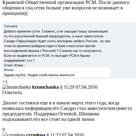
Крымской Общественной организации РСМ. После данного
общения в соц.сетях больше уже вопросов не возникает в
принципе(((
Татьяна
Доброго времени суток. Скажите, а не смущает вашу организацию
то,что алуштинский бывший председатель, а ныне заместитель
Сандро Парцхаладзе будет учить молодежь любить Россию , но при
этом во времена майдана ездил в Киев и выступал против
воссоеденения Крыма с Россией ? Странно как то получается.
Если он выдвигается от РСМ, то выходит РСМ в Крыму
поддерживает это ?
Ответ Юлии :
Юлия
Здравствуйте. Людям свойственно меняться
+1
krumchanka
#
11:29 07.04.2016
Ответить
Диалог состоялся еще в в начале марта этого года, когда
появилась информация,что Сандро стал заместителем (вместо
председателя). Поддержка Огневой, Шишкова
подсказывают,что все стоят на одной линии
0
crymlena
#
11:33 07.04.2016