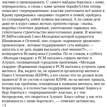
локтями и провоцировать. С самого майдана боролись с нами,
перекрасились, и снова с нами затеяли борьбу(!).Они теперь
помогают «перекрашенным» властям уничтожить всё живое в
Крыму прикрываясь «акциями» подмети и помой, пройдись
по супермаркету, избей хозяина магазина)). А на самом деле
даже не в курсе самых жутких проблем города : свалка,
вырубка столетних деревьев, уничтожение парковых зон,
губительное строительство многоэтажных домов. И конечно
РСМ(Российский Союз Молодёжи) которой курируется
Шишковым и Огневой, они создали «карманное движение»
провокаторов , которые поддерживают суть майдана —
запугать и не дать людям высказать своё мнение!!!», —
возмущается Исламхузина-Сухачёва. По ее словам, в субботу
«Молодая гвардия» и РСМ пытались сорвать митинг в
Алуште, посвященный городским проблемам: «Молодая
гвардия» (Карманная гвардия) и РСМ пытались устроить срыв
митинга. Им, видите ли, не нравится организатор митинга
Павел Степанченко (КПРФ), а кто сказал что он должен всем
нравится? Я не состою в партии КПРФ, но на митинг пришла,
потому как проблема, освещённая в названии митинга, мне не
безразлична, и я полностью поддерживаю призыв! Борюсь и
буду бороться с «перекрашенной» властью, и с тем
беспределом, что творится в Алуште. Благо сейчас у нас есть
возможность с ними бороться!», — отмечает активистка.
+3