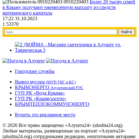
0910220403
Более 20 тысяч семей
в Крыму получают ежемесячную выплату из средств
материнского капитала
17:22 31.10.2023
1
53370
Городские службы
Вывоз мусора
(МУП УБГ и КС)
КРЫМЭНЕРГО
Алуштинский РЭС
ГУП РК «Вода Крыма»
ГУП РК «Крымгазсети»
КРЫМТЕПЛОКОММУНЭНЕРГО
Купить это рекламное место
© 2026 Все права защищены «Алушта24» (alushta24.org).
Любые материалы, размещенные на портале «Алушта24»
(alushta24.org) сотрудниками редакции, нештатными авторами