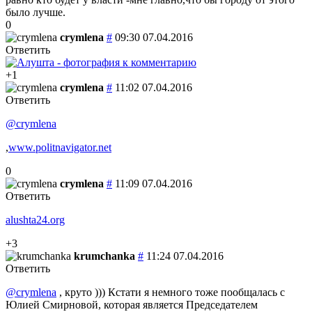
было лучше.
0
crymlena
#
09:30 07.04.2016
Ответить
+1
crymlena
#
11:02 07.04.2016
Ответить
@crymlena
,
www.politnavigator.net
0
crymlena
#
11:09 07.04.2016
Ответить
alushta24.org
+3
krumchanka
#
11:24 07.04.2016
Ответить
@crymlena
, круто ))) Кстати я немного тоже пообщалась с
Юлией Смирновой, которая является Председателем