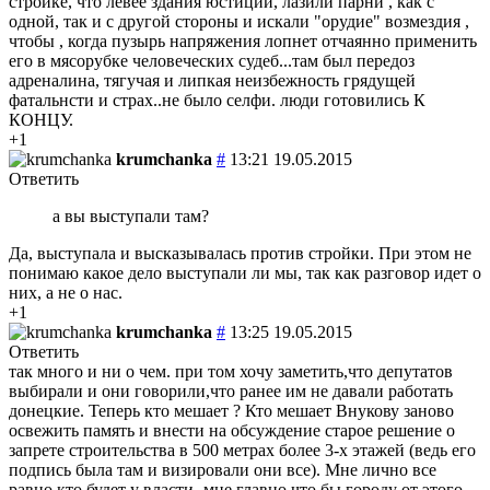
стройке, что левее здания юстиции, лазили парни , как с
одной, так и с другой стороны и искали "орудие" возмездия ,
чтобы , когда пузырь напряжения лопнет отчаянно применить
его в мясорубке человеческих судеб...там был передоз
адреналина, тягучая и липкая неизбежность грядущей
фатальнсти и страх..не было селфи. люди готовились К
КОНЦУ.
+1
krumchanka
#
13:21 19.05.2015
Ответить
а вы выступали там?
Да, выступала и высказывалась против стройки. При этом не
понимаю какое дело выступали ли мы, так как разговор идет о
них, а не о нас.
+1
krumchanka
#
13:25 19.05.2015
Ответить
так много и ни о чем. при том хочу заметить,что депутатов
выбирали и они говорили,что ранее им не давали работать
донецкие. Теперь кто мешает ? Кто мешает Внукову заново
освежить память и внести на обсуждение старое решение о
запрете строительства в 500 метрах более 3-х этажей (ведь его
подпись была там и визировали они все). Мне лично все
равно кто будет у власти -мне главно,что бы городу от этого