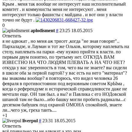
Крым . меня так вообще не интересует наш исполнительный
комитет . и коммунисты меня не интересуют . меня
интересуют только фашисты с майдана . и вот они у власти
точно не будут .
0
aplodisment
#
23:25 18.05.2015
Ответить
я не адвокат , но меня аж трисет ,когда "не зная говорят"..
Пархаладзе, и Лауман и тот же Ольхов, которому наплевать на
стелу, наплевать на парки -ему нужно прийти к власти. по
первым двум понятно, по третьему нет. ОТКУДА ВАМ
ИЗВЕСТНО НА ЧТО ЛЮДЯМ ПЛЕВАТЬ А НА ЧТО НЕТ?
откуда у вас уверенность в том, чего вы не знаете? вы сидели
в школе оба за первой партой? у вас есть на него "материал"?
вы знакомы вообще? я повторюсь, что видел человека 26
февраля в противостоянии под верховным советом КрЫма ,
когда о референдуме и исторической справедливости даже не
мечтали еще. ОН там был. а вы? и Павлика с его НОДовской
шпаной там не было...ибо башку могли пробить радикалы...с
десятком бабушек под охраной ОМОНА спокойней, знаете
ли...чего уж, греха таить....
+1
liverpul
#
23:31 18.05.2015
Ответить
всё правильно ты не адвокат а это деза