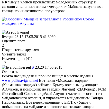
в Крыму в членов провластных молодежных структур и
сегодня с использованием «методики» Майдана запугивают
гражданских активистов полуострова.
liverpul
23:17 17.05.2015
41
3960
Оцените пост
2
Поделитесь с друзьями
Читайте также
Комментарии (
41
)
+2
liverpul
#
23:20 17.05.2015
Ответить
Ребята нас увидели и про нас пишут Крыские издания
www.politnavigator.net
Вот такая «Молодая гвардия»
(Карманная гвардия) сейчас в Крыму которым руководит
А.Ольхов, и помощник по гвардии Лауман( УДАРовец) . РСМ
(Российский Союз молодёжи) Алушты частично состоит из
майдановского отрепья, и управляется майдановцем Сандро
Парцхаладзэ.. Все перекрашенные, с БЮТ, с «Удара»,
побывавшие на майдане и знающие как толкать людей