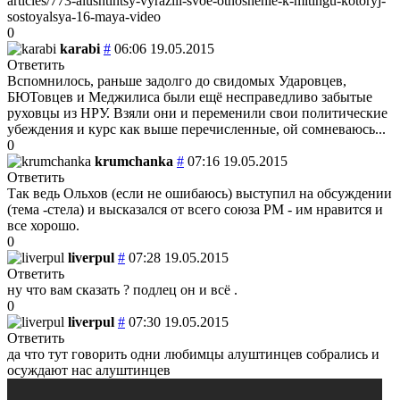
articles/773-alushtintsy-vyrazili-svoe-otnoshenie-k-mitingu-kotoryj-
sostoyalsya-16-maya-video
0
karabi
#
06:06 19.05.2015
Ответить
Вспомнилось, раньше задолго до свидомых Ударовцев,
БЮТовцев и Меджилиса были ещё несправедливо забытые
руховцы из НРУ. Взяли они и переменили свои политические
убеждения и курс как выше перечисленные, ой сомневаюсь...
0
krumchanka
#
07:16 19.05.2015
Ответить
Так ведь Ольхов (если не ошибаюсь) выступил на обсуждении
(тема -стела) и высказался от всего союза РМ - им нравится и
все хорошо.
0
liverpul
#
07:28 19.05.2015
Ответить
ну что вам сказать ? подлец он и всё .
0
liverpul
#
07:30 19.05.2015
Ответить
да что тут говорить
одни любимцы алуштинцев собрались и
осуждают нас алуштинцев