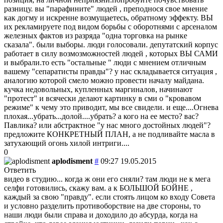
разницу. вы "парафините" людей , преподнося свое мнение
как догму и искренне возмущаетесь, обратному эффекту. ВЫ
их рекламируете под видом борьбы с оборотнями с арсеналом
железных фактов из разряда "одна торговка на рынке
сказала". были выборы. люди голосовали. депутатский корпус
работает в силу возмозможностей людей , которых ВЫ САМИ
и выбрали.то есть "остальные " люди с мнением отличным
вашему "сепаратисты правды"? у нас складывается ситуация ,
аналогию которой смело можно провести началу майдана.
кучка недовольных, купленных маргиналов, начинают
"протест" и всячески делают картинку в сми о "кровавом
режиме" к чему это приводит, мы все свидели. и еще....Огнева
плохая...убрать...долой....убрать? а кого на ее место? вас?
Павлика? или абстрактное "у нас много достойных людей"?
предложите КОНКРЕТНЫЙ ПЛАН, а не подливайте масла в
затухающий огонь хилой интриги....
0
aplodisment
#
09:27 19.05.2015
Ответить
видео в студию... когда ж они его сняли? там люди не к мега
селфи готовились, скажу вам. а к БОЛЬШОЙ БОЙНЕ ,
каждый за свою "правду". если стоять лицом ко входу Совета
и условно разделить противоборствие на две стороны, то
наши люди были справа и доходило до абсурда, когда на