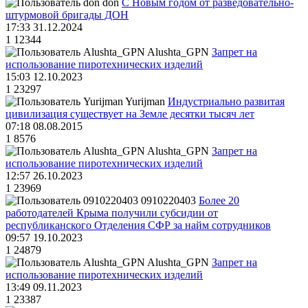
don
С Новым годом от разведовательно-
штурмовой бригады ДОН
17:33 31.12.2024
1
12344
Alushta_GPN
Запрет на
использование пиротехнических изделий
15:03 12.10.2023
1
23297
Yurijman
Индустриально развитая
цивилизация существует на Земле десятки тысяч лет
07:18 08.08.2015
1
8576
Alushta_GPN
Запрет на
использование пиротехнических изделий
12:57 26.10.2023
1
23969
0910220403
Более 20
работодателей Крыма получили субсидии от
республиканского Отделения СФР за найм сотрудников
09:57 19.10.2023
1
24879
Alushta_GPN
Запрет на
использование пиротехнических изделий
13:49 09.11.2023
1
23387