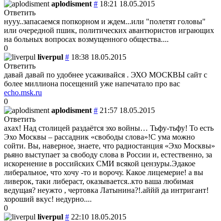
aplodisment
#
18:21 18.05.2015
Ответить
нууу..запасаемся попкорном и ждем...или "полетят головы"
или очередной пшик, политических авантюристов играющих
на больных вопросах возмущенного общества....
0
liverpul
#
18:38 18.05.2015
Ответить
давай давай по удобнее усаживайся . ЭХО МОСКВЫ сайт с
более миллиона посещений уже напечатало про вас
echo.msk.ru
0
aplodisment
#
21:57 18.05.2015
Ответить
ахах! Над столицей раздаётся эхо войны… Тьфу-тьфу! То есть
Эхо Москвы – рассадник «свободы слова»!С ума можно
сойти. Вы, наверное, знаете, что радиостанция «Эхо Москвы»
рьяно выступает за свободу слова в России и, естественно, за
искоренение в российских СМИ всякой цензуры.Эдакое
либеральное, что хочу -то и ворочу. Какое лицемерие! а вы
ливерок, таки либераст, оказывается..кто ваша любимая
ведущая? неужто , чертовка Латынина?!.аййй да интригант!
хороший вкус! недурно....
0
liverpul
#
22:10 18.05.2015