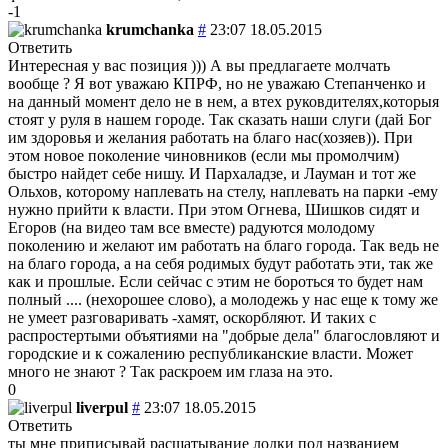
-1
krumchanka
#
23:07 18.05.2015
Ответить
Интересная у вас позиция ))) А вы предлагаете молчать
вообще ? Я вот уважаю КПРФ, но не уважаю Степанченко и
на данный момент дело не в нем, а втех руковдителях,которыя
стоят у руля в нашем городе. Так сказать наши слуги (дай Бог
им здоровья и желания работать на благо нас(хозяев)). При
этом новое поколение чиновников (если мы промолчим)
быстро найдет себе нишу. И Пархаладзе, и Лауман и тот же
Ольхов, которому наплевать на стелу, наплевать на парки -ему
нужно прийти к власти. При этом Огнева, Шишков сидят и
Егоров (на видео там все вместе) радуются молодому
поколению и желают им работать на благо города. Так ведь не
на благо города, а на себя родимых будут работать эти, так же
как и прошлые. Если сейчас с этим не бороться то будет нам
полный .... (нехорошее слово), а молодежь у нас еще к тому же
не умеет разговаривать -хамят, оскорбляют. И таких с
распростертыми объятиями на "добрые дела" благословляют и
городские и к сожалению республиканские власти. Может
много не знают ? Так раскроем им глаза на это.
0
liverpul
#
23:07 18.05.2015
Ответить
ты мне приписывай расшатывание лодки под названием