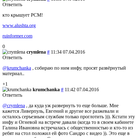
Ответить
кто крышует РСМ!
www.alushta.org
ruinformer.com
0
crymlena
#
11:34 07.04.2016
Ответить
@krumchanka
, собираю по ним инфу, просят развёрнутый
материал..
+1
krumchanka
#
11:42 07.04.2016
Ответить
@crymlena
, да куда уж развернуть то еще больше. Мне
кажется Ливерпуль, Евгений и другие все разжевали и
осталось серъезным службам только проглотить ))). Кстати эту
инфу и Огневой на встрече давали (когда то в своем кабинете
Галина Ивановна встречалась с общественностью и кто-то из
ребят на стол положил ей фото Сандро с видео )). Это еще в