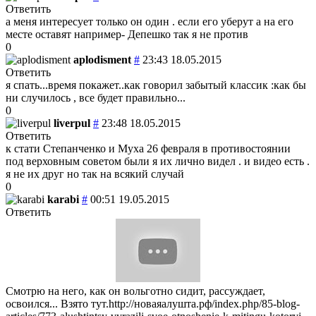
Ответить
а меня интересует только он один . если его уберут а на его
месте оставят например- Депешко так я не против
0
aplodisment
#
23:43 18.05.2015
Ответить
я спать...время покажет..как говорил забытый классик :как бы
ни случилось , все будет правильно...
0
liverpul
#
23:48 18.05.2015
Ответить
к стати Степанченко и Муха 26 февраля в противостоянии
под верховным советом были я их лично видел . и видео есть .
я не их друг но так на всякий случай
0
karabi
#
00:51 19.05.2015
Ответить
Смотрю на него, как он вольготно сидит, рассуждает,
освоился... Взято тут.http://новаяалушта.рф/index.php/85-blog-