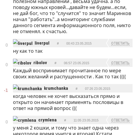
полезном направлении , весьма удачна. а по
поводу южных кровей...давайте не будем...если,
не дай бог, что то "случится" то значит Маринков
начал "работать"..а мониторинг службами
данного сегмента информационного поля, никто
не отменял. к счастью.
liverpul
ОТВЕТИТЬ
#
00:43 23.05.2015
0
ну как то так
ribolov
ОТВЕТИТЬ
#
06:57 23.05.2015
0
Каждый воспринимает прочитанное по мере
своих желаний и распущенности . Как то так ((((
krumchanka
#
07:26 23.05.2015
-1
когда человек не хочет высказаться прямо и
ОТВЕТИТЬ
открыто он начинает применять пословицы в
ответ на прямой вопрос (((
crymlena
ОТВЕТИТЬ
#
11:05 23.05.2015
0
у меня 2 кошки, и тому что знает одна через
некоторое время учится и вторая).Кстати