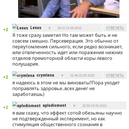
Lexus
ОТВЕТИТЬ
#
20:11 22.05.2015
+2
Я тоже сразу заметил
Но там может быть и не
совсем смешно. Персеверация. Это обычно от
переутомления сильного, если редко возникает,
или отвлеченность идет или поражение нижних
отделов премоторной области коры левого
полушария.
crymlena
ОТВЕТИТЬ
#
21:46 22.05.2015
+2
я надеюсь в этом не мы виноваты?Пора уходит
поправлять здоровье..всех денег не
заработаешь)
aplodisment
#
22:59 22.05.2015
+1
я вам скажу, что эффект сотой обезьяны научно
ОТВЕТИТЬ
не подтвержденный эксперимент, но как
стимуляция общественного сознания в