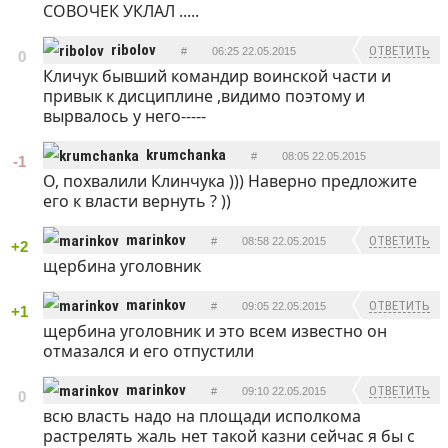
СОВОЧЕК УКЛАЛ .....
ribolov
ОТВЕТИТЬ
#
06:25 22.05.2015
0
Кличук бывший командир воинской части и
привык к дисциплине ,видимо поэтому и
вырвалось у него-----
krumchanka
#
08:05 22.05.2015
-1
О, похвалили Клинчука ))) Наверно предложите
ОТВЕТИТЬ
его к власти вернуть ? ))
marinkov
ОТВЕТИТЬ
#
08:58 22.05.2015
+2
щербина уголовник
marinkov
ОТВЕТИТЬ
#
09:05 22.05.2015
+1
щербина уголовник и это всем известно он
отмазался и его отпустили
marinkov
ОТВЕТИТЬ
#
09:10 22.05.2015
0
всю власть надо на площади исполкома
растрелять жаль нет такой казни сейчас я бы с