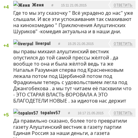
Женя
ОТВЕТИТЬ
#
15:11 21.05.2015
+4
Где то мы эту сказочку " Всё украдено до нас" уже
слышали. И все эти успокаивания так смахивают
на кинокомедию " Приключения Алуштинских
Шуриков" -комедия актуальна и в наши дни.
liverpul
ОТВЕТИТЬ
#
15:25 21.05.2015
+4
вы правы михаил алуштинский вестник
опустился до той самой прессы жёлтой . да
вообще то она и была жёлтой ведь та же
Наталья Разумная сперва под Красненковым
лежала потом под Щербиной потом под
Фрадкиным теперь с удовольствием легла под
Джангобекова . а мы тут читаем её пасквили что
- ЭТО СТАРАЯ ВЛАСТЬ ВОРОВАЛА А ЭТО
БЛАГОДЕТЕЛИ НОВЫЕ . за идиотов нас держит
topalov57
ОТВЕТИТЬ
#
16:17 21.05.2015
+5
Да правильно сказано, более того превратили
газету Алуштинский вестник в газету партии
Единая Россия за наши деньги, а газета