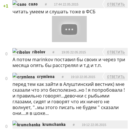
сало
ОТВЕТИТЬ
#
17:44 22.05.2015
+1
читать умеем и слушать тоже в ФСБ
ribolov
ОТВЕТИТЬ
#
19:05 22.05.2015
0
А потом marinkov поставил бы своих и через три
месяца опять бы расстрелял и т.д и т.п.
crymlena
ОТВЕТИТЬ
#
19:10 22.05.2015
0
перед тем как зайти в Алуштинский вестник) мне
сказали что это бесполезно..но ! я попробовала !
и правильно говорят...девочки с рыбьими
глазами, сидят и говорят что их ничего не
волнует, "..мы этого писать не будем " сказали
они....я в шоке...
krumchanka
#
19:12 22.05.2015
0