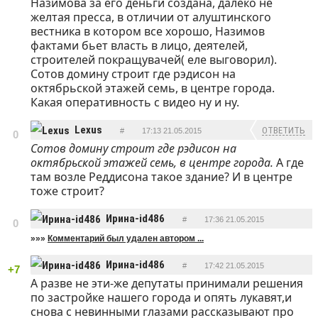
Назимова за его деньги создана, далеко не
желтая пресса, в отличии от алуштинского
вестника в котором все хорошо, Назимов
фактами бьет власть в лицо, деятелей,
строителей покращувачей( еле выговорил).
Сотов домину строит где рэдисон на
октябрьской этажей семь, в центре города.
Какая оперативность с видео ну и ну.
Lexus
ОТВЕТИТЬ
#
17:13 21.05.2015
0
Сотов домину строит где рэдисон на
октябрьской этажей семь, в центре города.
А где
там возле Реддисона такое здание? И в центре
тоже строит?
Ирина-id486
#
17:36 21.05.2015
0
»»»
Комментарий был удален автором ...
ОТВЕТИТЬ
Ирина-id486
#
17:42 21.05.2015
+7
А разве не эти-же депутаты принимали решения
ОТВЕТИТЬ
по застройке нашего города и опять лукавят,и
снова с невинными глазами рассказывают про