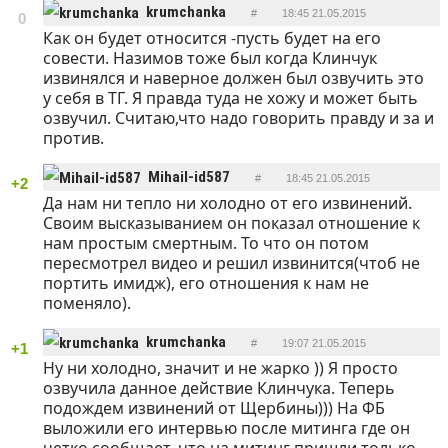
krumchanka
#
18:45 21.05.2015
0
Как он будет относится -пусть будет на его
ОТВЕТИТЬ
совести. Назимов тоже был когда Клинчук
извинялся и наверное должен был озвучить это
у себя в ТГ. Я правда туда не хожу и может быть
озвучил. Считаю,что надо говорить правду и за и
против.
Mihail-id587
#
18:45 21.05.2015
+2
Да нам ни тепло ни холодно от его извинений.
ОТВЕТИТЬ
Своим высказыванием он показал отношение к
нам простым смертным. То что он потом
пересмотрел видео и решил извинится(чтоб не
портить имидж), его отношения к нам не
поменяло).
krumchanka
#
19:07 21.05.2015
+1
Ну ни холодно, значит и не жарко )) Я просто
ОТВЕТИТЬ
озвучила данное действие Клинчука. Теперь
подождем извинений от Щербины))) На ФБ
выложили его интервью после митинга где он