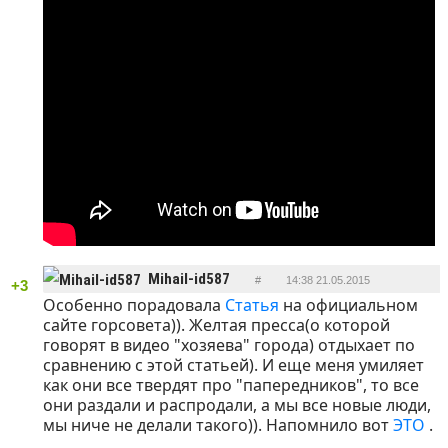
Mihail-id587
#
14:38 21.05.2015
+3
Особенно порадовала
Статья
на официальном
ОТВЕТИТЬ
сайте горсовета)). Желтая пресса(о которой
говорят в видео "хозяева" города) отдыхает по
сравнению с этой статьей). И еще меня умиляет
как они все твердят про "папередников", то все
они раздали и распродали, а мы все новые люди,
мы ниче не делали такого)). Напомнило вот
ЭТО
.