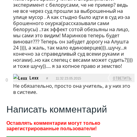
эксперимент с белорусами, че не пример? ведь
не все через суд прошли за выброшенный на
улице мусор . А как стыдно было идти в суд из-за
брошенного окурка(рассказывали сами
белорусы) ..так эффект сотой обезьяны на лицо,
мы сами это видим! Маринков теперь будет
виноват??? Теперь он забудет дорогу на Алушта
24 )))), а жаль, так мало единоверцев)))..шучу...я
конечно за справедливый суд всеми руками и
ногами)..но как слепец с весами может судить?))))
и тоже шучу)).... я за копное право и земство!
Lexx
ОТВЕТИТЬ
#
11:32 23.05.2015
0
Не обязательно, просто она учитель, а у них это
в систеие.
Написать комментарий