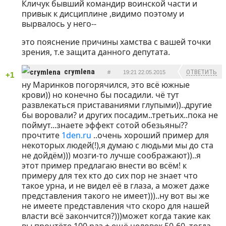
Кличук бывший командир воинской части и
ОТВЕТИТЬ
привык к дисциплине ,видимо поэтому и
вырвалось у него--
это пояснение причины хамства с вашей точки
зрения, т.е защита данного депутата.
crymlena
ОТВЕТИТЬ
#
19:21 22.05.2015
+1
ну Маринков погорячился, это всё южные
крови)) но конечно бы посадили. чё тут
развлекаться приставаниями глупыми))..другие
бы воровали? и других посадим..третьих..пока не
поймут...знаете эффект сотой обезьяны??
прочтите
1den.ru
..очень хороший пример для
некоторых людей(!),я думаю с людьми мы до ста
не дойдём))) мозги-то лучше соображают))..я
этот пример предлагаю внести во всём! к
примеру для тех кто до сих пор не знает что
такое урна, и не видел её в глаза, а может даже
представления такого не имеет)))..ну вот вы же
не имеете представления что скоро для нашей
власти всё закончится?)))может когда такие как