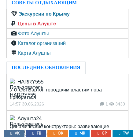
СОВЕТЫ ОТДЫХАЮЩИМ
Экскурсии по Крыму
Цены в Алуште
Фото Алушты
Каталог организаций
Карта Алушты
ПОСЛЕДНИЕ ОБНОВЛЕНИЯ
HARRY555
У отеля Бартон городским властям пора
прибраться
14:57 30.06.2026
1
3439
Алушта24
Динамические конструкторы: развивающие
игрушки для детей
VK
FB
OK
MR
GP
TW