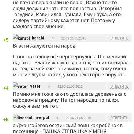
не важно верю я или не верю . Важно то.что
ОТВЕТИТЬ
люди должны знать все полностью. Оскорбил
-осудили. Извинился - узнали. Ему наука, а его
лидеру партийному кажется нет. Поэтому у
каждого свое мнение.
karabi
ОТВЕТИТЬ
#
22:09 21.05.2015
+5
Власти жалуются на народ,
С ног на голову всё перевернулось. Посмешили
однако... Власти жалуются на тех, кто их выбирал,
на тех, за чей счёт они живут, на тех, кому очень
многие лгут и на тех, у кого некоторые воруют...
veter
ОТВЕТИТЬ
#
22:50 21.05.2015
+4
Помню мне тоже как-то досталась деревенька с
народом в придачу. Не тот народец попался,
скажу я вам, не тот.
liverpul
ОТВЕТИТЬ
#
22:56 21.05.2015
+5
а Джангобегов осетинский воин как ребёнок в
песочнице - ПАШКА СТЕПАШКА У МЕНЯ