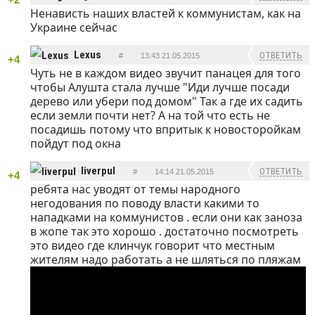
Ненависть наших властей к коммунистам, как на
Украине сейчас
Lexus
ОТВЕТИТЬ
#
13:43 21.05.2015
+4
Чуть не в каждом видео звучит панацея для того
чтобы Алушта стала лучше "Иди лучше посади
дерево или убери под домом"
Так а где их садить
если земли почти нет?
А на той что есть не
посадишь потому что впритык к новосторойкам
пойдут под окна
liverpul
ОТВЕТИТЬ
#
14:14 21.05.2015
+4
ребята нас уводят от темы народного
негодования по поводу власти какими то
нападками на коммунистов . если они как заноза
в жопе так это хорошо . достаточно посмотреть
это видео где клинчук говорит что местным
жителям надо работать а не шляться по пляжам