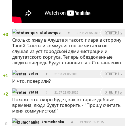
status-quo
ОТВЕТИТЬ
#
21:03 21.05.2015
+3
Сколько живу в Алуште я такого пиара в сторону
Твоей Газеты и коммунистов не читал и не
слушал из уст городской администрации и
депутатского корпуса. Теперь обездоленные
люди в очередь будут становится к Степанченко.
veter
ОТВЕТИТЬ
#
21:33 21.05.2015
+1
И что, поверили?
veter
ОТВЕТИТЬ
#
21:37 21.05.2015
+2
Похоже что скоро будет, как в старые добрые
времена, люди будут говорить - "Прошу считать
меня коммунистом!"
krumchanka
#
21:38 21.05.2015
0