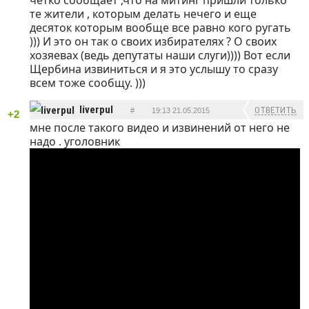
четко сообщает ,что на митинг пришли только
те жители , которым делать нечего и еще
десяток которым вообще все равно кого ругать
))) И это он так о своих избирателях ? О своих
хозяевах (ведь депутаты наши слуги)))) Вот если
Щербина извиниться и я это услышу то сразу
всем тоже сообщу. )))
liverpul
ОТВЕТИТЬ
#
19:13 21.05.2015
+2
мне после такого видео и извинений от него не
надо . уголовник