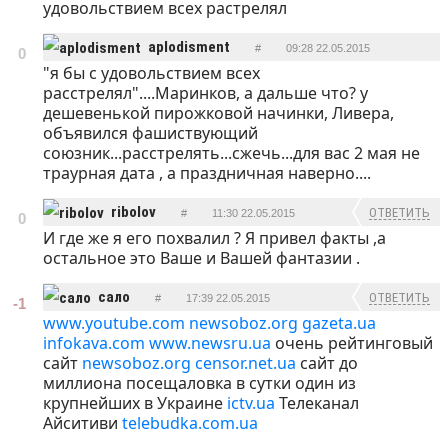
удовольствием всех растрелял
aplodisment
#
09:28 22.05.2015
0
"я бы с удовольствием всех
ОТВЕТИТЬ
расстрелял"....Маринков, а дальше что? у
дешевенькой пирожковой начинки, Ливера,
объявился фашиствующий
союзник...расстрелять...сжечь...для вас 2 мая не
траурная дата , а праздничная наверно....
ribolov
ОТВЕТИТЬ
#
11:30 22.05.2015
0
И где же я его похвалил ? Я привел факты ,а
остальное это Ваше и Вашей фантазии .
сало
ОТВЕТИТЬ
#
17:39 22.05.2015
-1
www.youtube.com
newsoboz.org
gazeta.ua
infokava.com
www.newsru.ua
очень рейтинговый
сайт
newsoboz.org
censor.net.ua
сайт до
миллиона посещаловка в сутки один из
крупнейших в Украине
ictv.ua
Телеканал
Айситиви
telebudka.com.ua