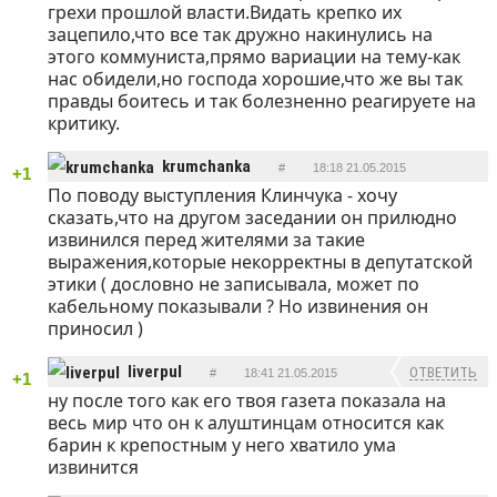
грехи прошлой власти.Видать крепко их
зацепило,что все так дружно накинулись на
этого коммуниста,прямо вариации на тему-как
нас обидели,но господа хорошие,что же вы так
правды боитесь и так болезненно реагируете на
критику.
krumchanka
#
18:18 21.05.2015
+1
По поводу выступления Клинчука - хочу
ОТВЕТИТЬ
сказать,что на другом заседании он прилюдно
извинился перед жителями за такие
выражения,которые некорректны в депутатской
этики ( дословно не записывала, может по
кабельному показывали ? Но извинения он
приносил )
liverpul
ОТВЕТИТЬ
#
18:41 21.05.2015
+1
ну после того как его твоя газета показала на
весь мир что он к алуштинцам относится как
барин к крепостным у него хватило ума
извинится