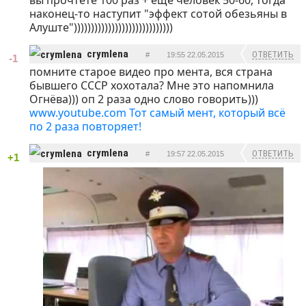
вы прочтёте 100 раз + ещё человек 50-60, тогда
наконец-то наступит "эффект сотой обезьяны в
Алуште")))))))))))))))))))))))))))))
crymlena
ОТВЕТИТЬ
#
19:55 22.05.2015
-1
помните старое видео про мента, вся страна
бывшего СССР хохотала? Мне это напомнила
Огнёва))) оп 2 раза одно слово говорить)))
www.youtube.com
Тот самый мент, который всё
по 2 раза повторяет!
crymlena
ОТВЕТИТЬ
#
19:57 22.05.2015
+1