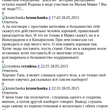
остатки нашей Родины в виде участков на Малом Маяке ? Вы
чё люди???...
0
krumchanka
#
17:43 28.05.2015
Ответить
А ты поговори с простыми жителями и большинство тебе
скажут,что действительно человек хороший, правильный
председатель был. И это не только в Маяке скажут, но и в
Виноградном и в Кипарисном. При нем помогали газ
проводить и еще много чего. О нем память хорошая там.
Хотят люди поставить -пусть ставят. Они же в скверике возле
остановки хотят поставить.Я со многими оттуда
разговаривала и большинство поддерживают.
0
crymlena
#
22:25 28.05.2015
Ответить
Хорошо Тань. я может слышала одного чела, а он только своё
мнение озвучил..рассказывал всё совсем наоборот!
0
krumchanka
#
22:33 28.05.2015
Ответить
У меня тоже так получается - слушаешь одного и создаешь
мнение, а потом другой наоборот говорит. Вывод: слушать
надо самому из первоисточников и желательно с обеих сторон