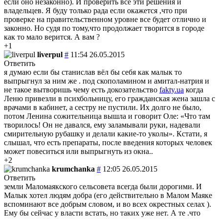
если оно незаконно). И проверить все эти решения и
владельцев. Я буду только рада если окажется ,что при
проверке на правительственном уровне все будет отлично и
законно. Но судя по тому,что продолжает творится в городе
как то мало верится. А вам ?
+1
liverpul
#
11:54 26.05.2015
Ответить
я думаю если бы станислав вёл бы себя как малык то
выпрыгнул за ним же . под скополамином и амитал-натрия и
не такое вытворишь чему есть докозательство
fakty.ua
когда
Леню привезли в психбольницу, его гражданская жена зашла с
врачами в кабинет, а сестру не пустили. Их долго не было,
потом Ленина сожительница вышла и говорит Оле: «Что там
творилось! Он не давался, ему заламывали руки, надевали
смирительную рубашку и делали какие-то уколы». Кстати, я
слышал, что есть препараты, после введения которых человек
может повеситься или выпрыгнуть из окна..
+2
krumchanka
#
12:05 26.05.2015
Ответить
земли Маломаякского сельсовета всегда были дорогими. И
Малык хотел людям добра (его действительно в Малом Маяке
вспоминают все добрым словом, и во всех окрестных селах ).
Ему бы сейчас у власти встать, но таких уже нет. А те .что