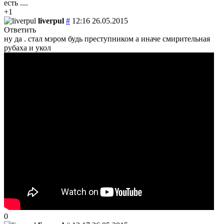
есть ....
+1
liverpul
#
12:16 26.05.2015
Ответить
ну да . стал мэром будь преступником а иначе смирительная
рубаха и укол
0