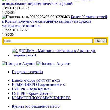
использование пиротехнических изделий
13:49 09.11.2023
1
23405
0910220403
Более 20 тысяч семей
в Крыму получают ежемесячную выплату из средств
материнского капитала
17:22 31.10.2023
1
53384
Городские службы
Вывоз мусора
(МУП УБГ и КС)
КРЫМЭНЕРГО
Алуштинский РЭС
ГУП РК «Вода Крыма»
ГУП РК «Крымгазсети»
КРЫМТЕПЛОКОММУНЭНЕРГО
Купить это рекламное место