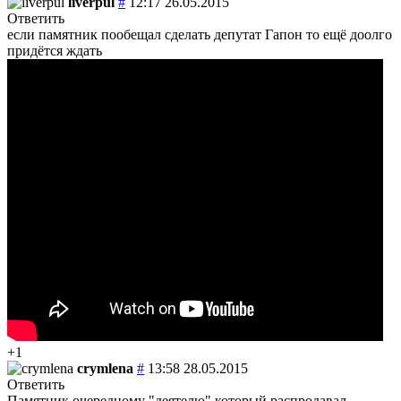
liverpul
#
12:17 26.05.2015
Ответить
если памятник пообещал сделать депутат Гапон то ещё доолго
придётся ждать
+1
crymlena
#
13:58 28.05.2015
Ответить
Памятник очередному "деятелю" который распродавал