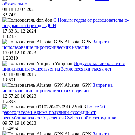
обязательно
08:18 12.07.2021
3
9747
don
С Новым годом от разведовательно-
штурмовой бригады ДОН
17:33 31.12.2024
1
12351
Alushta_GPN
Запрет на
использование пиротехнических изделий
15:03 12.10.2023
1
23310
Yurijman
Индустриально развитая
цивилизация существует на Земле десятки тысяч лет
07:18 08.08.2015
1
8591
Alushta_GPN
Запрет на
использование пиротехнических изделий
12:57 26.10.2023
1
23981
0910220403
Более 20
работодателей Крыма получили субсидии от
республиканского Отделения СФР за найм сотрудников
09:57 19.10.2023
1
24894
Alushta_GPN
Запрет на