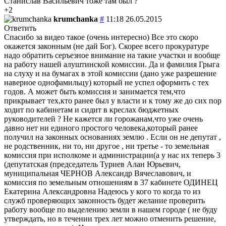
Станислав Васильевич тоже там был ?
+2
krumchanka
#
11:18 26.05.2015
Ответить
Спасибо за видео такое (очень интересно) Все это скоро
окажется законным (не дай Бог). Скорее всего прокуратуре
надо обратить серъезное внимание на такие участки и вообще
на работу нашей алуштинской комиссии. Да и фамилия Грыга
на слуху и на бумагах в этой комиссии (дано уже разрешение
наверное однофамильцу) который не успел оформить с тех
годов. А может быть комиссия и занимается тем,что
прикрывает тех,кто ранее был у власти и к тому же до сих пор
ходит по кабинетам и сидит в креслах бюджетных
руководителей ? Не кажется ли горожанам,что уже очень
давно нет ни единого простого человека,который ранее
получил на законных основаниях землю . Если он не депутат ,
не родственник, ни то, ни другое , ни третье - то земельная
комиссия при исполкоме и администрации(а у нас их теперь 3
(депутатская (председатель Туриев Алан Юрьевич,
муниципальная ЧЕРНОВ Александр Вячеславович, и
комиссия по земельным отношениям в 37 кабинете ОДИНЕЦ
Екатерина Александровна Надеюсь у кого то когда то из
служб проверяющих законность будет желание проверить
работу вообще по выделению земли в нашем городе ( не буду
утверждать, но в течении трех лет можно отменить решение,