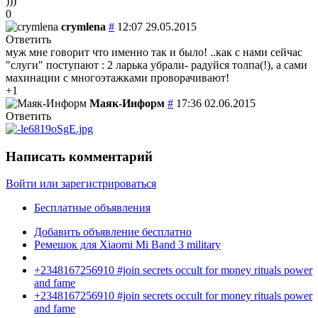
)))
0
crymlena
#
12:07 29.05.2015
Ответить
муж мне говорит что именно так и было! ..как с нами сейчас
"слуги" поступают : 2 ларька убрали- радуйся толпа(!), а сами
махинации с многоэтажками проворачивают!
+1
Маяк-Информ
#
17:36 02.06.2015
Ответить
Написать комментарий
Войти или зарегистрироваться
Бесплатные объявления
Добавить объявление бесплатно
Ремешок для Xiaomi Mi Band 3 military
+2348167256910 #join secrets occult for money rituals power
and fame
+2348167256910 #join secrets occult for money rituals power
and fame