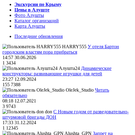
Экскурсии по Крыму
Цены в Алуште
Фото Алушты
Каталог организаций
Карта Алушты
Последние обновления
HARRY555
У отеля Бартон
городским властям пора прибраться
14:57 30.06.2026
1
3434
Алушта24
Динамические
конструкторы: развивающие игрушки для детей
23:27 12.09.2024
155
7388
OleJek_Studio
Читать
обязательно
08:18 12.07.2021
3
9743
don
С Новым годом от разведовательно-
штурмовой бригады ДОН
17:33 31.12.2024
1
12345
Alushta_GPN
Запрет на