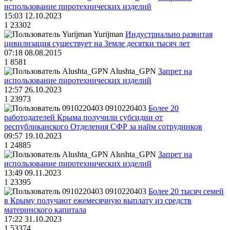
использование пиротехнических изделий
15:03 12.10.2023
1
23302
Yurijman
Индустриально развитая
цивилизация существует на Земле десятки тысяч лет
07:18 08.08.2015
1
8581
Alushta_GPN
Запрет на
использование пиротехнических изделий
12:57 26.10.2023
1
23973
0910220403
Более 20
работодателей Крыма получили субсидии от
республиканского Отделения СФР за найм сотрудников
09:57 19.10.2023
1
24885
Alushta_GPN
Запрет на
использование пиротехнических изделий
13:49 09.11.2023
1
23395
0910220403
Более 20 тысяч семей
в Крыму получают ежемесячную выплату из средств
материнского капитала
17:22 31.10.2023
1
53374