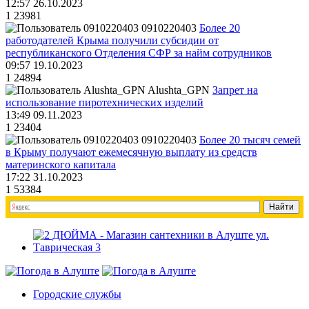
12:57 26.10.2023
1
23981
0910220403
Более 20
работодателей Крыма получили субсидии от
республиканского Отделения СФР за найм сотрудников
09:57 19.10.2023
1
24894
Alushta_GPN
Запрет на
использование пиротехнических изделий
13:49 09.11.2023
1
23404
0910220403
Более 20 тысяч семей
в Крыму получают ежемесячную выплату из средств
материнского капитала
17:22 31.10.2023
1
53384
Городские службы