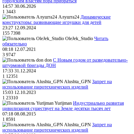
городским властям пора прибраться
14:57 30.06.2026
1
3443
Алушта24
Динамические
конструкторы: развивающие игрушки для детей
23:27 12.09.2024
155
7398
OleJek_Studio
Читать
обязательно
08:18 12.07.2021
3
9747
don
С Новым годом от разведовательно-
штурмовой бригады ДОН
17:33 31.12.2024
1
12351
Alushta_GPN
Запрет на
использование пиротехнических изделий
15:03 12.10.2023
1
23310
Yurijman
Индустриально развитая
цивилизация существует на Земле десятки тысяч лет
07:18 08.08.2015
1
8591
Alushta_GPN
Запрет на
использование пиротехнических изделий