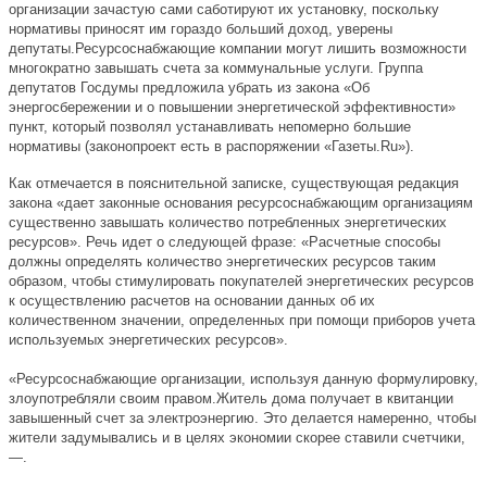
организации зачастую сами саботируют их установку, поскольку
нормативы приносят им гораздо больший доход, уверены
депутаты.Ресурсоснабжающи
е компании могут лишить возможности
многократно завышать счета за коммунальные услуги. Группа
депутатов Госдумы предложила убрать из закона «Об
энергосбережении и о повышении энергетической эффективности»
пункт, который позволял устанавливать непомерно большие
нормативы (законопроект есть в распоряжении «Газеты.Ru»).
Как отмечается в пояснительной записке, существующая редакция
закона «дает законные основания ресурсоснабжающим организациям
существенно завышать количество потребленных энергетических
ресурсов». Речь идет о следующей фразе: «Расчетные способы
должны определять количество энергетических ресурсов таким
образом, чтобы стимулировать покупателей энергетических ресурсов
к осуществлению расчетов на основании данных об их
количественном значении, определенных при помощи приборов учета
используемых энергетических ресурсов».
«Ресурсоснабжающие организации, используя данную формулировку,
злоупотребляли своим правом.Житель дома получает в квитанции
завышенный счет за электроэнергию. Это делается намеренно, чтобы
жители задумывались и в целях экономии скорее ставили счетчики,
—.