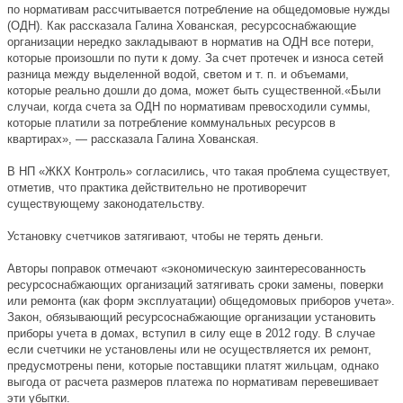
по нормативам рассчитывается потребление на общедомовые нужды
(ОДН). Как рассказала Галина Хованская, ресурсоснабжающие
организации нередко закладывают в норматив на ОДН все потери,
которые произошли по пути к дому. За счет протечек и износа сетей
разница между выделенной водой, светом и т. п. и объемами,
которые реально дошли до дома, может быть существенной.«Были
случаи, когда счета за ОДН по нормативам превосходили суммы,
которые платили за потребление коммунальных ресурсов в
квартирах», — рассказала Галина Хованская.
В НП «ЖКХ Контроль» согласились, что такая проблема существует,
отметив, что практика действительно не противоречит
существующему законодательству.
Установку счетчиков затягивают, чтобы не терять деньги.
Авторы поправок отмечают «экономическую заинтересованность
ресурсоснабжающих организаций затягивать сроки замены, поверки
или ремонта (как форм эксплуатации) общедомовых приборов учета».
Закон, обязывающий ресурсоснабжающие организации установить
приборы учета в домах, вступил в силу еще в 2012 году. В случае
если счетчики не установлены или не осуществляется их ремонт,
предусмотрены пени, которые поставщики платят жильцам, однако
выгода от расчета размеров платежа по нормативам перевешивает
эти убытки.