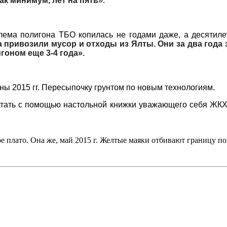
ак минимум, лет на пять
».
лема полигона ТБО копилась не годами даже, а десятиле
 привозили мусор и отходы из Ялты. Они за два года 
оном еще 3-4 года».
сны 2015 гг. Пересыпочку грунтом по новым технологиям.
читать с помощью настольной книжки уважающего себя ЖКХ
ое плато. Она же, май 2015 г. Желтые маяки отбивают границу п