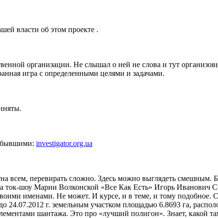
шей власти об этом проекте .
венной организации. Не слышал о ней не слова и тут организов
гранная игра с определенными целями и задачами.
риняты.
о бывшими:
investigator.org.ua
на всем, перевирать сложно. Здесь можно выглядеть смешным. Б
а ток-шоу Марии Волконской «Все Как Есть» Игорь Иванович Со
ми именами. Не может. И курсе, и в теме, и тому подобное. С 1
 до 24.07.2012 г. земельным участком площадью 6.8693 га, рас
 элементами шантажа. Это про «лучший полигон». Знает, какой та