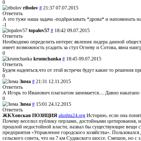
0
ribolov
#
21:37 07.07.2015
Ответить
А это туже наша задача -подбрасывать *дрова* и напоминать на
-1
topalov57
#
18:42 09.07.2015
Ответить
Необходимо определить интерес явления лидера данной общест
имеет возможность усадить за стул Огневу и Сотова, явна наи
0
krumchanka
#
18:45 09.07.2015
Ответить
Будем надеяться,что от этой встречи будут какие то решения п
0
Зима
#
21:31 12.11.2015
Ответить
А Игорь то Иванович плагиатом занимается… Давно накатан
0
Зима
#
15:01 24.12.2015
Ответить
ЖКХовская ПОЗИЦИЯ
alushta24.org
Историю, если она понят
Почему веселил публику перлами, достойными цитирования, н
прошлой недостойной власти, назвал бы существующие вещи свои
предприятия «Управление городского хозяйства». Пользовался
сельского совета, что на 7 км Судакского шоссе. Смешон, но с