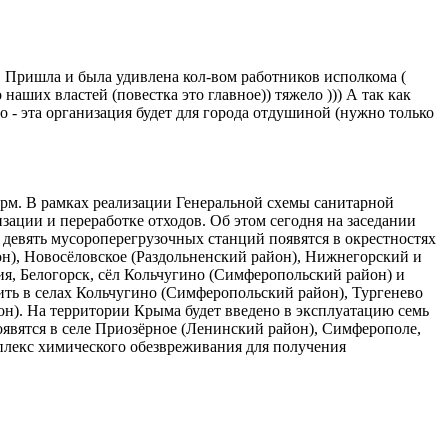
е. Пришла и была удивлена кол-вом работников исполкома (
наших властей (повестка это главное)) тяжело ))) А так как
но - эта организация будет для города отдушиной (нужно только
орм. В рамках реализации Генеральной схемы санитарной
зации и переработке отходов. Об этом сегодня на заседании
евять мусороперегрузочных станций появятся в окрестностях
он), Новосёловское (Раздольненский район), Нижнегорский и
я, Белогорск, сёл Кольчугино (Симферопольский район) и
ть в селах Кольчугино (Симферопольский район), Тургенево
он). На территории Крыма будет введено в эксплуатацию семь
явятся в селе Приозёрное (Ленинский район), Симферополе,
мплекс химического обезвреживания для получения