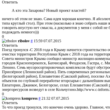
Ответить
А кто эта Захарова? Новый проект властей?
ничего об этом не знаю. Сама идея хорошая конечно. Я абсолю
типа круглый стол). При этом (насколько я знаю собрать наши в
говорить впустую нет смысла, а документов у меня с собой не 
подождать немного)))
0
ribolov
#
15:59 07.07.2015
Ответить
Поезд тронулся -С 2018 года в Крыму начнется строительство
очистки территории Республики Крым с 2018 года на территори
Совета министров Крыма сообщил министр жилищно-коммунальн
городов Красноперекопск, Бахчисарай, Феодосия, Гаспра, с. М
Ленино. Семь мусоросортировочных комплексов будут обустро
Приозёрное (Ленинский район). Пять современных региональн
(Белогорский район), Елизаветово (Сакский район), поселке А
объектов по глубокой переработке вторсырья с дальнейшим в
Евпатории, Джанкое, Белогорске, селах Елизаветово (Сакский
энергоресурсов возведут в селе Кольчугино.http://www.c-inform.
0
kompress
#
21:32 07.07.2015
Ответить
То что проезд тронулся, это конечно очень здорово. Главное, ч