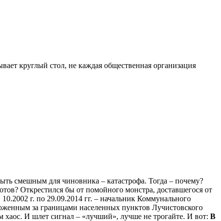
ывает круглый стол, не каждая общественная организация
ыть смешным для чиновника – катастрофа. Тогда – почему?
тов? Открестился бы от помойного монстра, доставшегося от
0.2002 г. по 29.09.2014 гг. – начальник Коммунального
положенным за границами населенных пунктов Лучистовского
м хаос. И шлет сигнал – «лучший», лучше не трогайте. И вот:
В