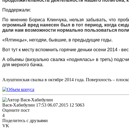
продолжительность деятельности нашего полигона, к
Поддержали:
По мнению Бориса Клинчука, нельзя забывать, что проб
огромный вред нанесен был в тот период, когда сюда
дали нам возможности нормально пользоваться полиг
«Ялтинцы», негодяи, бывшие, в предыдущие годы.
Вот тут к месту вспомнить горячие деньки осени 2014 - ве
А объемы (визуально свалка «поднялась» в треть) подс
для мерного бачка.
Алуштинская свалка в октябре 2014 года. Поверхность – плоск
Вася-Хабибулин
17:53 06.07.2015
12
5063
Оцените пост
4
Поделитесь с друзьями
VK