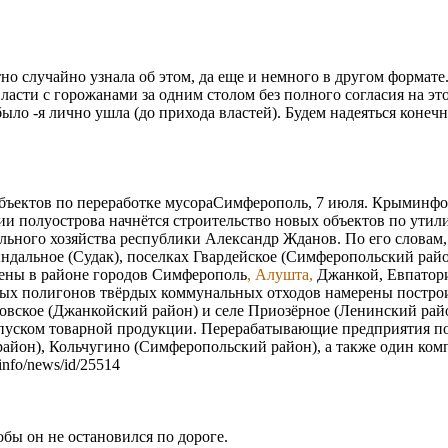
тно случайно узнала об этом, да еще и немного в другом формат
ласти с горожанами за одним столом без полного согласия на это 
было -я лично ушла (до прихода властей). Будем надеяться конеч
 объектов по переработке мусораCимферополь, 7 июля. Крыминф
и полуострова начнётся строительство новых объектов по утили
ого хозяйства республики Александр Жданов. По его словам, д
индальное (Судак), поселках Гвардейское (Симферопольский рай
ены в районе городов Симферополь
, Алушта,
Джанкой, Евпатори
ых полигонов твёрдых коммунальных отходов намерены построи
зовское (Джанкойский район) и селе Приозёрное (Ленинский рай
ыпуском товарной продукции. Перерабатывающие предприятия по
 район), Кольчугино (Симферопольский район), а также один ко
info/news/id/25514
тобы он не остановился по дороге.