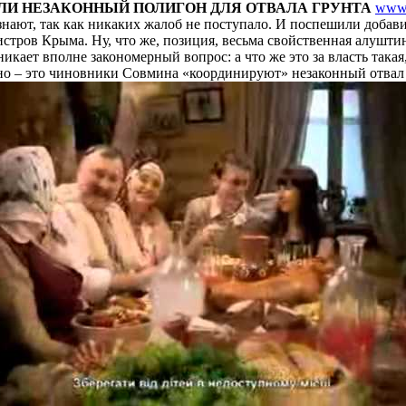
ЛИ НЕЗАКОННЫЙ ПОЛИГОН ДЛЯ ОТВАЛА ГРУНТА
www.
нают, так как никаких жалоб не поступало. И поспешили добави
истров Крыма. Ну, что же, позиция, весьма свойственная алушти
икает вполне закономерный вопрос: а что же это за власть такая,
сно – это чиновники Совмина «координируют» незаконный отвал