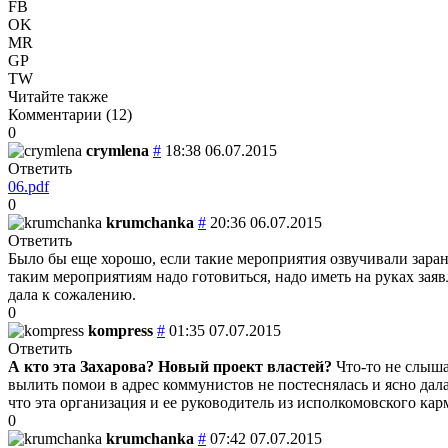
FB
OK
MR
GP
TW
Читайте также
Комментарии (
12
)
0
crymlena
#
18:38 06.07.2015
Ответить
06.pdf
0
krumchanka
#
20:36 06.07.2015
Ответить
Было бы еще хорошо, если такие мероприятия озвучивали заранее
таким мероприятиям надо готовиться, надо иметь на руках заявл
дала к сожалению.
0
kompress
#
01:35 07.07.2015
Ответить
А кто эта Захарова? Новый проект властей?
Что-то не слыша
вылить помои в адрес коммунистов не постеснялась и ясно дала
что эта организация и ее руководитель из исполкомовского кар
0
krumchanka
#
07:42 07.07.2015