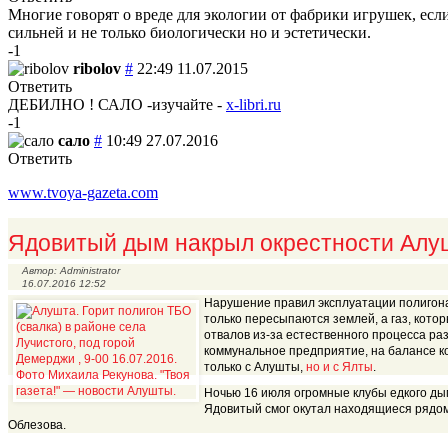
Многие говорят о вреде для экологии от фабрики игрушек, если
сильней и не только биологически но и эстетически.
-1
ribolov
#
22:49 11.07.2015
Ответить
ДЕБИЛНО ! САЛО -изучайте -
x-libri.ru
-1
сало
#
10:49 27.07.2016
Ответить
www.tvoya-gazeta.com
Я
довитый дым накрыл окрестности Ал
Автор: Administrator
16.07.2016 12:52
Нарушение правил эксплуатации полигона 
только пересыпаются землей, а газ, котор
отвалов из-за естественного процесса ра
коммунальное предприятие, на балансе ко
только с Алушты,
но и с Ялты
.
Ночью 16 июля огромные клубы едкого ды
Ядовитый смог окутал находящиеся рядом
Облезова.