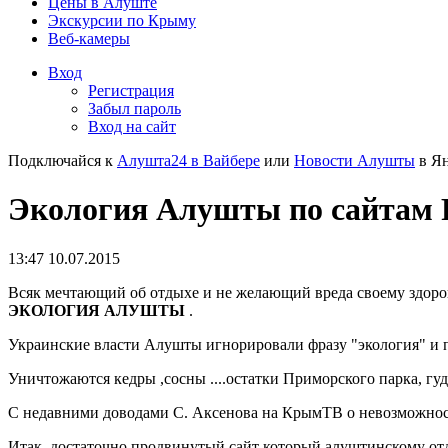
Цены в Алуште
Экскурсии по Крыму
Веб-камеры
Вход
Регистрация
Забыл пароль
Вход на сайт
Подключайся к
Алушта24 в Вайбере
или
Новости Алушты
в Ян
Экология Алушты по сайтам
13:47 10.07.2015
Всяк мечтающий об отдыхе и не желающий вреда своему здоров
ЭКОЛОГИЯ АЛУШТЫ
.
Украинские власти Алушты игнорировали фразу "экология" и 
Уничтожаются кедры ,сосны ....остатки Приморского парка, гу
С недавними доводами С. Аксенова на КрымТВ о невозможности
Итак, достаточно продвинутый сайт который алуштинскому отд