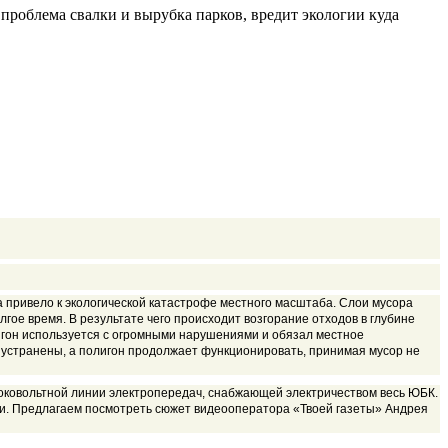
 проблема свалки и вырубка парков, вредит экологии куда
а привело к экологической катастрофе местного масштаба. Слои мусора
лгое время. В результате чего происходит возгорание отходов в глубине
игон используется с огромными нарушениями и обязал местное
е устранены, а полигон продолжает функционировать, принимая мусор не
соковольтной линии электропередач, снабжающей электричеством весь ЮБК.
жи. Предлагаем посмотреть сюжет видеооператора «Твоей газеты» Андрея