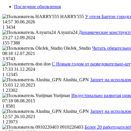
Последние обновления
HARRY555
У отеля Бартон городс
14:57 30.06.2026
1
3434
Алушта24
Динамические конструкт
23:27 12.09.2024
155
7388
OleJek_Studio
Читать обязательно
08:18 12.07.2021
3
9743
don
С Новым годом от разведовательно-ш
17:33 31.12.2024
1
12345
Alushta_GPN
Запрет на использо
15:03 12.10.2023
1
23302
Yurijman
Индустриально развитая циви
07:18 08.08.2015
1
8581
Alushta_GPN
Запрет на использо
12:57 26.10.2023
1
23973
0910220403
Более 20 работодател