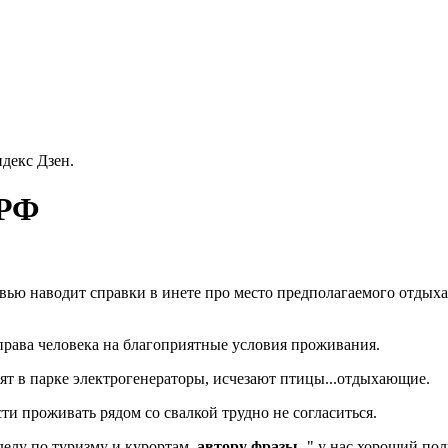
декс Дзен.
 РФ
ью наводит справки в инете про место предполагаемого отдыха 
права человека на благоприятные условия проживания.
дят в парке электрогенераторы, исчезают птицы...отдыхающие.
 проживать рядом со свалкой трудно не согласиться.
елу по туризму и курортам,
автору фразы
-" у нас хороший пол