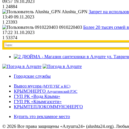
09:57 19.10.2023
1
24884
Alushta_GPN
Запрет на использо
13:49 09.11.2023
1
23393
0910220403
Более 20 тысяч семей 
17:22 31.10.2023
1
53374
Городские службы
Вывоз мусора
(МУП УБГ и КС)
КРЫМЭНЕРГО
Алуштинский РЭС
ГУП РК «Вода Крыма»
ГУП РК «Крымгазсети»
КРЫМТЕПЛОКОММУНЭНЕРГО
Купить это рекламное место
© 2026 Все права защищены «Алушта24» (alushta24.org). Любы