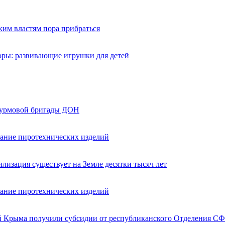
ким властям пора прибраться
оры: развивающие игрушки для детей
турмовой бригады ДОН
вание пиротехнических изделий
лизация существует на Земле десятки тысяч лет
вание пиротехнических изделий
ей Крыма получили субсидии от республиканского Отделения СФ