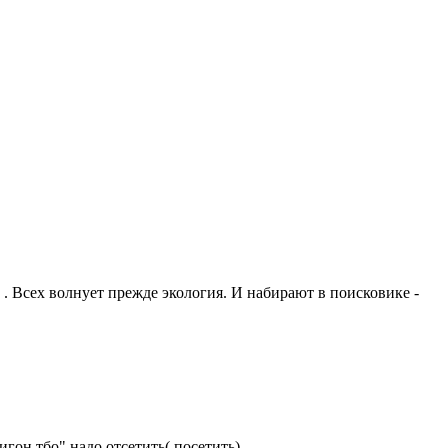
. Всех волнует прежде экология. И набирают в поисковике -
игон тбо" надо отсетить( посетить).