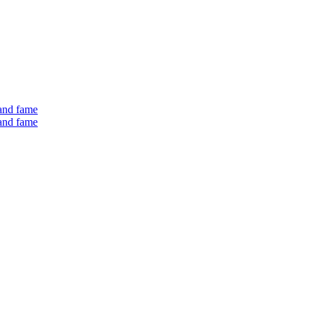
 and fame
 and fame