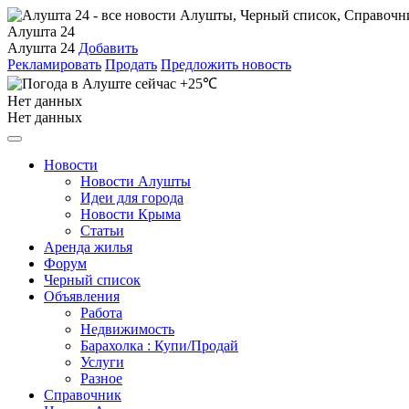
Алушта 24
Алушта 24
Добавить
Рекламировать
Продать
Предложить новость
+25℃
Нет данных
Нет данных
Новости
Новости Алушты
Идеи для города
Новости Крыма
Статьи
Аренда жилья
Форум
Черный список
Объявления
Работа
Недвижимость
Барахолка : Купи/Продай
Услуги
Разное
Справочник