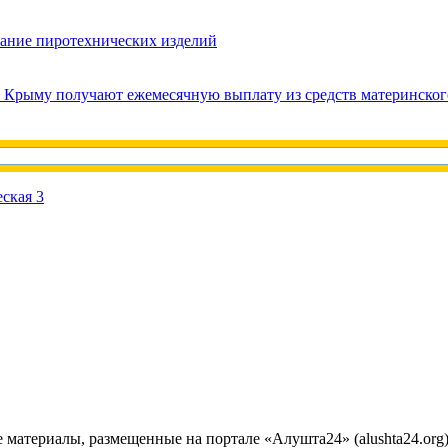
вание пиротехнических изделий
в Крыму получают ежемесячную выплату из средств материнског
е материалы, размещенные на портале «Алушта24» (alushta24.or