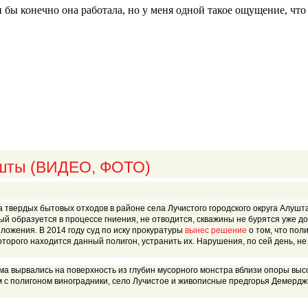
 бы конечно она работала, но у меня одной такое ощущение, что
ушты (ВИДЕО, ФОТО)
твердых бытовых отходов в районе села Лучистого городского округа Алушт
ый образуется в процессе гниения, не отводится, скважины не бурятся уже до
зложения. В 2014 году суд по иску прокуратуры
вынес решение
о том, что пол
торого находится данный полигон, устранить их. Нарушения, по сей день, н
ма вырвались на поверхность из глубин мусорного монстра вблизи опоры вы
 с полигоном виноградники, село Лучистое и живописные предгорья Демерд