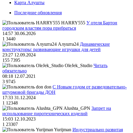
Карта Алушты
Последние обновления
HARRY555
У отеля Бартон
городским властям пора прибраться
14:57 30.06.2026
1
3440
Алушта24
Динамические
конструкторы: развивающие игрушки для детей
23:27 12.09.2024
155
7395
OleJek_Studio
Читать
обязательно
08:18 12.07.2021
3
9745
don
С Новым годом от разведовательно-
штурмовой бригады ДОН
17:33 31.12.2024
1
12348
Alushta_GPN
Запрет на
использование пиротехнических изделий
15:03 12.10.2023
1
23307
Yurijman
Индустриально развитая