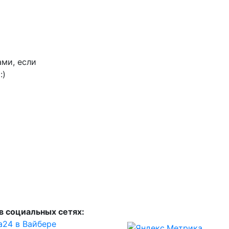
ами, если
:)
в социальных сетях:
а24 в Вайбере