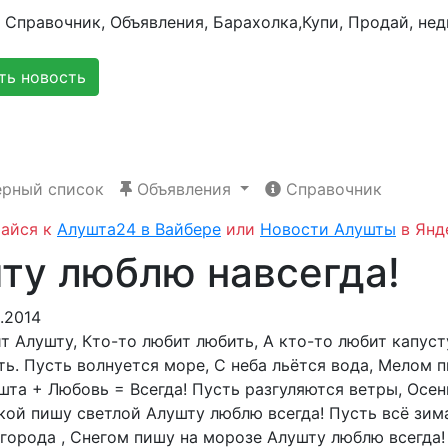
ь новость
рный список
Объявления
Справочник
айся к
Алушта24 в Вайбере
или
Новости Алушты
в Янд
ту люблю навсегда!
.2014
 Алушту, Кто-то любит любить, А кто-то любит капусту
ть.
Пусть волнуется море, С неба льётся вода, Мелом 
шта + Любовь = Всегда! Пусть разгуляются ветры, Осен
кой пишу светлой Алушту люблю всегда! Пусть всё зима
 города , Снегом пишу на морозе Алушту люблю всегда!