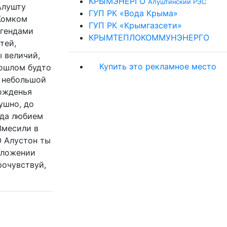
КРЫМЭНЕРГО
Алуштинский РЭС
Алушту
ГУП РК «Вода Крыма»
 Комком
ГУП РК «Крымгазсети»
егендами
КРЫМТЕПЛОКОММУНЭНЕРГО
тей,
 величий,
Купить это рекламное место
рошлом будто
л небольшой
ожденья
ушно, до
ода любием
Вмесили в
О Алустон ты
сложении
рочувствуй,