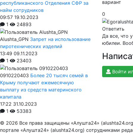
вариант
республиканского Отделения СФР за
найм сотрудников
0
09:57 19.10.2023
1
24893
Ответить
Да все, что 
Alushta_GPN
Запрет на использование
юбилеи. Вооб
пиротехнических изделий
13:49 09.11.2023
Написа
1
23403
Войти ил
0910220403
Более 20 тысяч семей в
Крыму получают ежемесячную
выплату из средств материнского
капитала
17:22 31.10.2023
1
53383
© 2026 Все права защищены «Алушта24» (alushta24.or
портале «Алушта24» (alushta24.org) сотрудниками ред