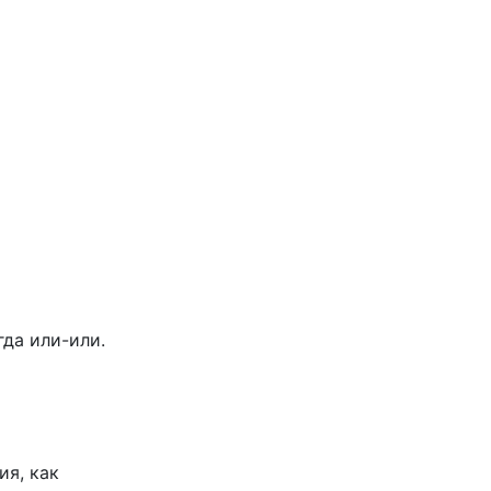
гда или-или.
ия, как