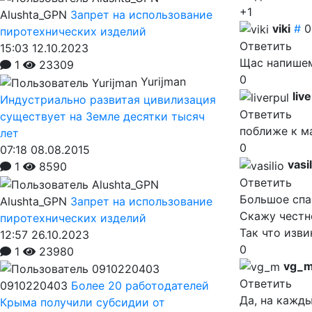
+1
Alushta_GPN
Запрет на использование
viki
#
0
пиротехнических изделий
Ответить
15:03 12.10.2023
Щас напишем
1
23309
0
Yurijman
liv
Индустриально развитая цивилизация
Ответить
существует на Земле десятки тысяч
поближе к м
лет
0
07:18 08.08.2015
vasil
1
8590
Ответить
Большое спа
Alushta_GPN
Запрет на использование
Скажу честно
пиротехнических изделий
Так что изви
12:57 26.10.2023
0
1
23980
vg_
Ответить
0910220403
Более 20 работодателей
Да, на кажды
Крыма получили субсидии от