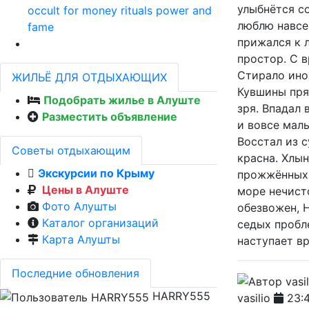
улыбнётся с
occult for money rituals power and
люблю навсе
fame
прижался к 
простор. С 
Стирало ино
ЖИЛЬЁ ДЛЯ ОТДЫХАЮЩИХ
Кувшины пря
Подобрать жилье в Алуште
зря. Впадал 
Разместить объявление
и вовсе мал
Восстал из с
Советы отдыхающим
красна. Хлы
Экскурсии по Крыму
прожжённых 
Цены в Алуште
море нечисто
Фото Алушты
обезвожен, 
Каталог организаций
седых пробл
Карта Алушты
наступает вр
Последние обновления
HARRY555
vasilio
23:4