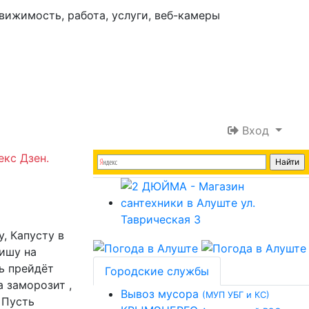
Вход
екс Дзен.
, Капусту в
пишу на
ь прейдёт
Городские службы
 заморозит ,
Вывоз мусора
(МУП УБГ и КС)
 Пусть