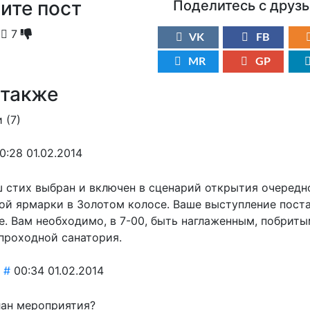
ите пост
Поделитесь с друз
7
VK
FB
MR
GP
 также
 (
7
)
0:28 01.02.2014
ш стих выбран и включен в сценарий открытия очередн
ой ярмарки в Золотом колосе. Ваше выступление поста
е. Вам необходимо, в 7-00, быть наглаженным, побриты
проходной санатория.
#
00:34 01.02.2014
лан мероприятия?