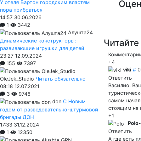
Оцен
У отеля Бартон городским властям
пора прибраться
14:57 30.06.2026
1
3442
Алушта24
Динамические конструкторы:
Читайте
развивающие игрушки для детей
Комментарии
23:27 12.09.2024
+4
155
7397
viki
#
0
Ответить
OleJek_Studio
Читать обязательно
Василио, Ва
08:18 12.07.2021
туристическ
3
9746
самом начал
don
С Новым
стоящим на 
годом от разведовательно-штурмовой
+1
бригады ДОН
Polo-
17:33 31.12.2024
Ответить
1
12350
А где есть п