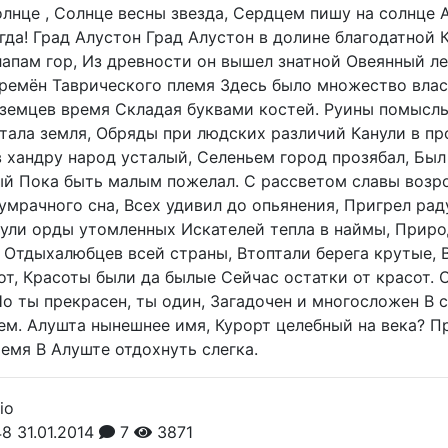
олнце , Солнце весны звезда, Сердцем пишу на солнце 
гда! Град Алустон Град Алустон в долине благодатной
лапам гор, Из древности он вышел знатной Овеянный л
времён Таврического племя Здесь было множество влас
земцев время Складая буквами костей. Руины помыслы
тала земля, Обряды при людских различий Канули в п
в хандру народ усталый, Селеньем город прозябал, Бы
ый Пока быть малым пожелал. С рассветом славы возр
умрачного сна, Всех удивил до опьянения, Пригрел рад
нули орды утомленных Искателей тепла в наймы, Прир
Отдыхалюбцев всей страны, Втоптали берега крутые, 
т, Красоты были да былые Сейчас остатки от красот. 
Но ты прекрасен, ты один, Загадочен и многосложен В 
ем. Алушта нынешнее имя, Курорт целебный на века? П
емя В Алуште отдохнуть слегка.
8 31.01.2014
7
3871