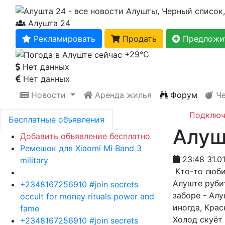
Алушта 24
Рекламировать
Продать
Предложит
+29℃
Нет данных
Нет данных
Новости
Аренда жилья
Форум
Че
Подключ
Бесплатные объявления
Алуш
Добавить объявление бесплатно
Ремешок для Xiaomi Mi Band 3
23:48 31.01
military
Кто-то любит
Алуште руби
+2348167256910 #join secrets
заборе - Алу
occult for money rituals power and
иногда, Крас
fame
Холод скуёт
+2348167256910 #join secrets