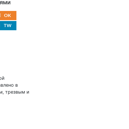
ьями
OK
TW
ой
влено в
м, трезвым и