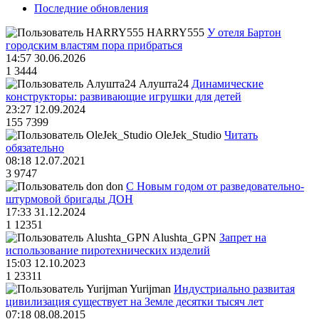
Последние обновления
HARRY555
У отеля Бартон
городским властям пора прибраться
14:57 30.06.2026
1
3444
Алушта24
Динамические
конструкторы: развивающие игрушки для детей
23:27 12.09.2024
155
7399
OleJek_Studio
Читать
обязательно
08:18 12.07.2021
3
9747
don
С Новым годом от разведовательно-
штурмовой бригады ДОН
17:33 31.12.2024
1
12351
Alushta_GPN
Запрет на
использование пиротехнических изделий
15:03 12.10.2023
1
23311
Yurijman
Индустриально развитая
цивилизация существует на Земле десятки тысяч лет
07:18 08.08.2015