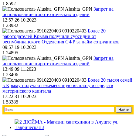
1
8592
Alushta_GPN
Запрет на
использование пиротехнических изделий
12:57 26.10.2023
1
23982
0910220403
Более 20
работодателей Крыма получили субсидии от
республиканского Отделения СФР за найм сотрудников
09:57 19.10.2023
1
24895
Alushta_GPN
Запрет на
использование пиротехнических изделий
13:49 09.11.2023
1
23406
0910220403
Более 20 тысяч семей
в Крыму получают ежемесячную выплату из средств
материнского капитала
17:22 31.10.2023
1
53385