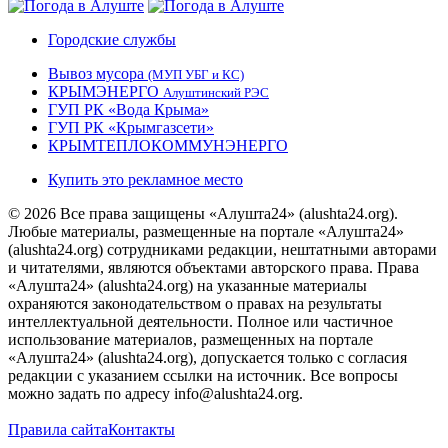
Городские службы
Вывоз мусора
(МУП УБГ и КС)
КРЫМЭНЕРГО
Алуштинский РЭС
ГУП РК «Вода Крыма»
ГУП РК «Крымгазсети»
КРЫМТЕПЛОКОММУНЭНЕРГО
Купить это рекламное место
© 2026 Все права защищены «Алушта24» (alushta24.org).
Любые материалы, размещенные на портале «Алушта24»
(alushta24.org) сотрудниками редакции, нештатными авторами
и читателями, являются объектами авторского права. Права
«Алушта24» (alushta24.org) на указанные материалы
охраняются законодательством о правах на результаты
интеллектуальной деятельности. Полное или частичное
использование материалов, размещенных на портале
«Алушта24» (alushta24.org), допускается только с согласия
редакции с указанием ссылки на источник. Все вопросы
можно задать по адресу info@alushta24.org.
Правила сайта
Контакты