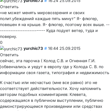
yurchic73
#
16:24 25.09.2015
Ответить
«не может менять мировоззрения и своих
полит.убеждений каждые пять минут" Я- флюгер,
повешен я на крыше. Я- флюгер, поэтому всех выше. --
-------------------------- Куда подует ветер, туда и
поверну.
0
yurchic73
#
16:44 25.09.2015
Ответить
сейчас, эта парочка ( Колод С.В. и Огненная Г.И.
)обвенчались и уедут в европу где у Колода С. В. по
информации своя газета, типография и недвижимость
К счастью или несчастью (мне все равно) это не
соответствует действительности. Хочу напомнить
авторам подобных комментариев: Клевета,
содержащаяся в публичном выступлении, публично
демонстрирующемся произведении или средствах