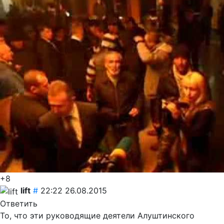
+8
lift
#
22:22 26.08.2015
Ответить
То, что эти руководящие деятели Алуштинского