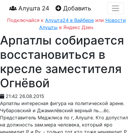
Алушта 24
Добавить
Подключайся к
Алушта24 в Вайбере
или
Новости
Алушты
в Яндекс Дзен.
Арпатлы собирается
восстановиться в
кресле заместителя
Огнёвой
21:42 26.08.2015
Арпатлы интересная фигура на политической арене.
Чубаровский и Джамилёвский верный пь....ёс.
Представитель Меджлиса по г, Алуште. Кто допустил
на должность зам.мера человека, который яро
ненавидит Р и Ру. - только тот кто тоже ненавидит Р.