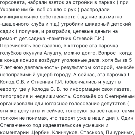
горсовета, набрали взяток за стройки в парках ( при
Украине им бы всё сошло с рук ) распродали
муниципальную собственность ( здание шахматно
-шашечного клуба и т.д.) угробили шикарный детский
садик ( получив, и разграбив, целевые деньги на
ремонт дет.садика -памятник Огневой Г.И.)
Перечислять всё гааавно, в которое эта парочка
голубков окунула Алушту, можно долго. Вопрос- когда
в конце концов возбудят уголовные дела, хотя бы за 5-
7 летнюю деятельность- результатом которой, нанесён
непоправимый ущерб городу. А сейчас, эта парочка (
Колод С.В. и Огненная Г.И. )обвенчались и уедут в
европу где у Колода С. В. по информации своя газета,
типография и недвижимость. Соловьёв со Снегирёвым
организовали единогласное голосование депутатов (
эти же депутаты и сейчас, голосуют за всё гавно, сами
толком не понимая, что творят уже в наши дни ). Один
Степанченко под издевательские усмешки и
коментарии Щербин, Клинчуков, Стаськов, Пичуриных,