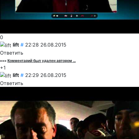
0
lift
#
22:28 26.08.2015
Ответить
»»»
Комментарий был удален автором ...
+1
lift
#
22:29 26.08.2015
Ответить