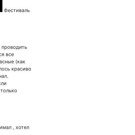
Фестиваль
 проводить
ся все
асные (как
лось красиво
чал.
сли
 только
имал , хотел