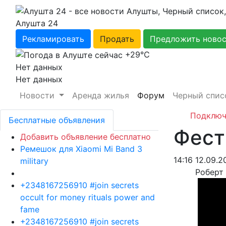
Алушта 24
Рекламировать
Продать
Предложить ново
+29℃
Нет данных
Нет данных
Новости
Аренда жилья
Форум
Черный спис
Подключ
Бесплатные объявления
Фест
Добавить объявление бесплатно
Ремешок для Xiaomi Mi Band 3
14:16 12.09.2
military
Роберт
+2348167256910 #join secrets
occult for money rituals power and
fame
+2348167256910 #join secrets