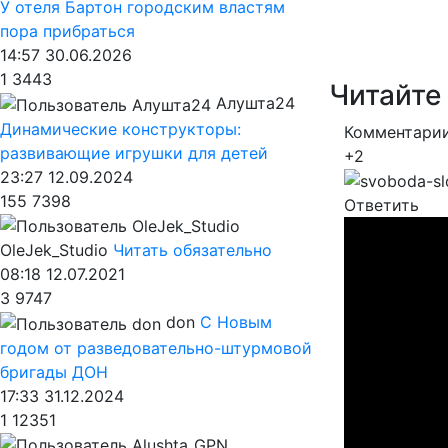
У отеля Бартон городским властям
пора прибраться
14:57 30.06.2026
1
3443
Читайте
Алушта24
Динамические конструкторы:
Комментарии
развивающие игрушки для детей
+2
23:27 12.09.2024
155
7398
Ответить
OleJek_Studio
Читать обязательно
08:18 12.07.2021
3
9747
don
С Новым
годом от разведовательно-штурмовой
бригады ДОН
17:33 31.12.2024
1
12351