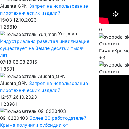
Alushta_GPN
Запрет на использование
пиротехнических изделий
15:03 12.10.2023
1
23310
0
Yurijman
Индустриально развитая цивилизация
Ответить
существует на Земле десятки тысяч
Гимн «Крымс
лет
+3
07:18 08.08.2015
1
8591
Ответить
Alushta_GPN
Запрет на использование
пиротехнических изделий
12:57 26.10.2023
1
23981
0910220403
Более 20 работодателей
Крыма получили субсидии от