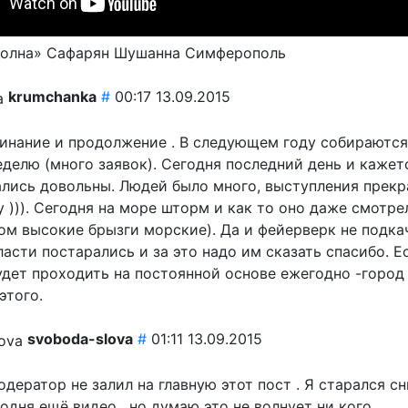
олна» Сафарян Шушанна Симферополь
krumchanka
#
00:17 13.09.2015
инание и продолжение . В следующем году собираются
неделю (много заявок). Сегодня последний день и кажет
ались довольны. Людей было много, выступления прекр
 ))). Сегодня на море шторм и как то оно даже смотре
ом высокие брызги морские). Да и фейерверк не подка
асти постарались и за это надо им сказать спасибо. Е
удет проходить на постоянной основе ежегодно -город
этого.
svoboda-slova
#
01:11 13.09.2015
дератор не залил на главную этот пост . Я старался сн
одня ещё видео , но думаю это не волнует ни кого .