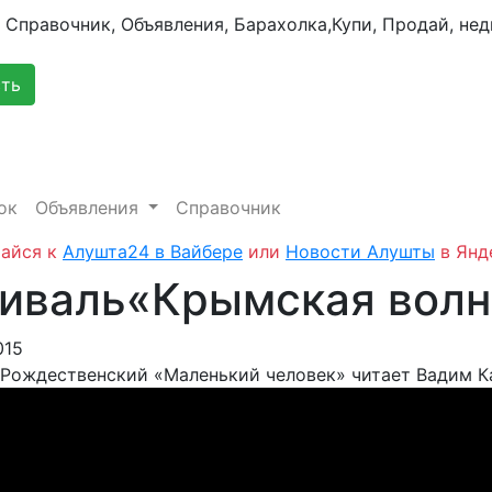
сть
ок
Объявления
Справочник
айся к
Алушта24 в Вайбере
или
Новости Алушты
в Янд
иваль«Крымская волн
015
 Рождественский «Маленький человек» читает Вадим К