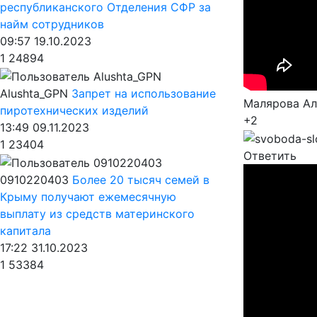
республиканского Отделения СФР за
найм сотрудников
09:57 19.10.2023
1
24894
Alushta_GPN
Запрет на использование
Малярова Ал
пиротехнических изделий
+2
13:49 09.11.2023
1
23404
Ответить
0910220403
Более 20 тысяч семей в
Крыму получают ежемесячную
выплату из средств материнского
капитала
17:22 31.10.2023
1
53384