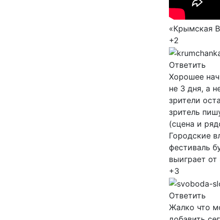
«Крымская В
+2
Ответить
Хорошее нач
не 3 дня, а 
зрители ост
зритель пишу
(сцена и ряд
Городские вл
фестиваль б
выиграет от 
+3
Ответить
Жалко что мо
добавить сег