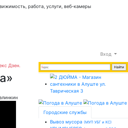
Вход
екс Дзен.
а»
алинкин
Городские службы
Вывоз мусора
(МУП УБГ и КС)