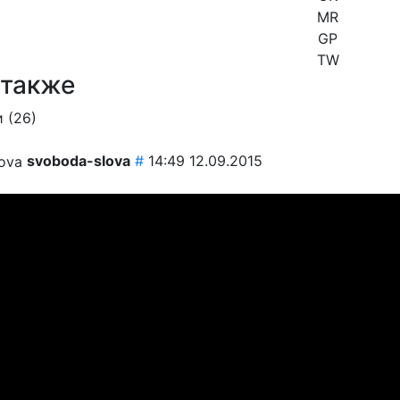
MR
GP
TW
 также
 (
26
)
svoboda-slova
#
14:49 12.09.2015