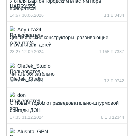
У отеля Бартон городским властям пора
прибраться
14:57 30.06.2026
1
3434
Алушта24
Динамические конструкторы: развивающие
игрушки для детей
23:27 12.09.2024
155
7387
OleJek_Studio
Читать обязательно
08:18 12.07.2021
3
9742
don
С Новым годом от разведовательно-штурмовой
бригады ДОН
17:33 31.12.2024
1
12344
Alushta_GPN