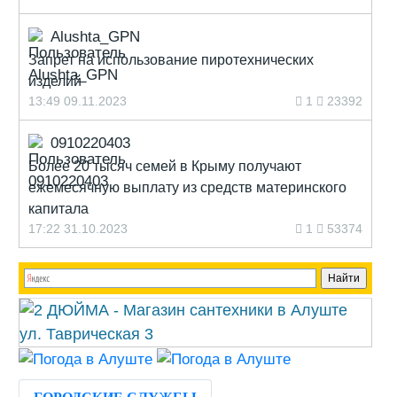
Alushta_GPN
Запрет на использование пиротехнических
изделий
13:49 09.11.2023
1
23392
0910220403
Более 20 тысяч семей в Крыму получают
ежемесячную выплату из средств материнского
капитала
17:22 31.10.2023
1
53374