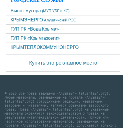
ГОРОДСКИЕ СЛУЖБЫ
Вывоз мусора
(МУП УБГ и КС)
КРЫМЭНЕРГО
Алуштинский РЭС
ГУП РК «Вода Крыма»
ГУП РК «Крымгазсети»
КРЫМТЕПЛОКОММУНЭНЕРГО
Купить это рекламное место
© 2026 Все права защищены «Алушта24» (alushta24.org).
Любые материалы, размещенные на портале «Алушта24»
(alushta24.org) сотрудниками редакции, нештатными
авторами и читателями, являются объектами авторского
права. Права «Алушта24» (alushta24.org) на указанные
материалы охраняются законодательством о правах на
результаты интеллектуальной деятельности. Полное или
частичное использование материалов, размещенных на
портале «Алушта24» (alushta24.org), допускается только с