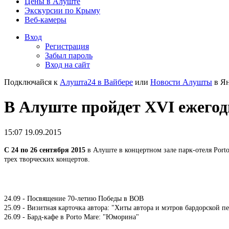
Цены в Алуште
Экскурсии по Крыму
Веб-камеры
Вход
Регистрация
Забыл пароль
Вход на сайт
Подключайся к
Алушта24 в Вайбере
или
Новости Алушты
в Ян
В Алуште пройдет XVІ ежего
15:07 19.09.2015
С 24 по 26 сентября 2015
в Алуште в концертном зале парк-отеля Port
трех творческих концертов.
24.09 - Посвящение 70-летию Победы в ВОВ
25.09 - Визитная карточка автора: "Хиты автора и мэтров бардорской п
26.09 - Бард-кафе в Porto Mare: "Юморина"