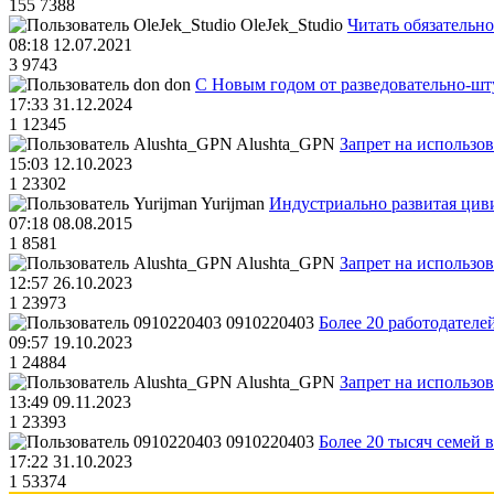
155
7388
OleJek_Studio
Читать обязательно
08:18 12.07.2021
3
9743
don
С Новым годом от разведовательно-ш
17:33 31.12.2024
1
12345
Alushta_GPN
Запрет на использо
15:03 12.10.2023
1
23302
Yurijman
Индустриально развитая циви
07:18 08.08.2015
1
8581
Alushta_GPN
Запрет на использо
12:57 26.10.2023
1
23973
0910220403
Более 20 работодател
09:57 19.10.2023
1
24884
Alushta_GPN
Запрет на использо
13:49 09.11.2023
1
23393
0910220403
Более 20 тысяч семей 
17:22 31.10.2023
1
53374