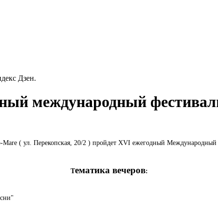
декс Дзен.
дный международный фестиваль
o-Mare ( ул. Перекопская, 20/2 ) пройдет XVІ ежегодный Международный 
ематика вечеров
Т
:
есни"