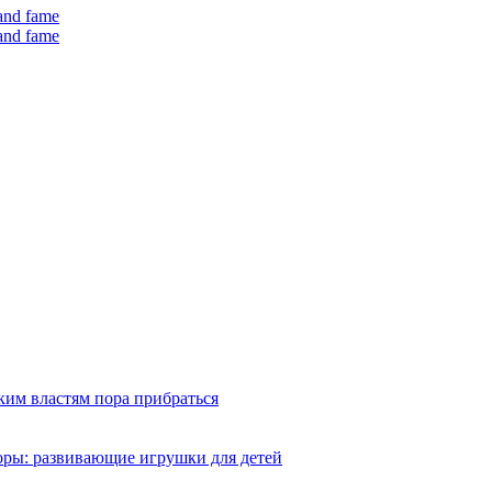
 and fame
 and fame
ким властям пора прибраться
оры: развивающие игрушки для детей