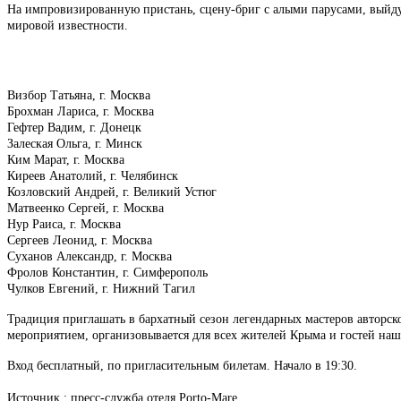
На импровизированную пристань, сцену-бриг с алыми парусами, выйду
мировой известности.
Визбор Татьяна, г. Москва
Брохман Лариса, г. Москва
Гефтер Вадим, г. Донецк
Залеская Ольга, г. Минск
Ким Марат, г. Москва
Киреев Анатолий, г. Челябинск
Козловский Андрей, г. Великий Устюг
Матвеенко Сергей, г. Москва
Нур Раиса, г. Москва
Сергеев Леонид, г. Москва
Суханов Александр, г. Москва
Фролов Константин, г. Симферополь
Чулков Евгений, г. Нижний Тагил
Традиция приглашать в бархатный сезон легендарных мастеров авторско
мероприятием, организовывается для всех жителей Крыма и гостей наш
Вход бесплатный, по пригласительным билетам. Начало в 19:30.
Источник : пресс-служба отеля
Porto-Mare.