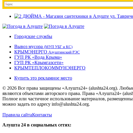
Городские службы
Вывоз мусора
(МУП УБГ и КС)
КРЫМЭНЕРГО
Алуштинский РЭС
ГУП РК «Вода Крыма»
ГУП РК «Крымгазсети»
КРЫМТЕПЛОКОММУНЭНЕРГО
Купить это рекламное место
© 2026 Все права защищены «Алушта24» (alushta24.org). Любы
являются объектами авторского права. Права «Алушта24» (alush
Полное или частичное использование материалов, размещенных 
можно задать по адресу info@alushta24.org.
Правила сайта
Контакты
Алушта 24 в социальных сетях: