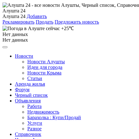
Алушта 24
Алушта 24
Добавить
Рекламировать
Продать
Предложить новость
+25℃
Нет данных
Нет данных
Новости
Новости Алушты
Идеи для города
Новости Крыма
Статьи
Аренда жилья
Форум
Черный список
Объявления
Работа
Недвижимость
Барахолка : Купи/Продай
Услуги
Разное
Справочник