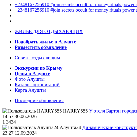
+2348167256910 #join secrets occult for money rituals power
+2348167256910 #join secrets occult for money rituals power
ЖИЛЬЁ ДЛЯ ОТДЫХАЮЩИХ
Подобрать жилье в Алуште
Разместить объявление
Советы отдыхающим
Экскурсии по Крыму
Цены в Алуште
Фото Алушты
Каталог организаций
Карта Алушты
Последние обновления
HARRY555
У отеля Бартон городс
14:57 30.06.2026
1
3434
Алушта24
Динамические конструкт
23:27 12.09.2024