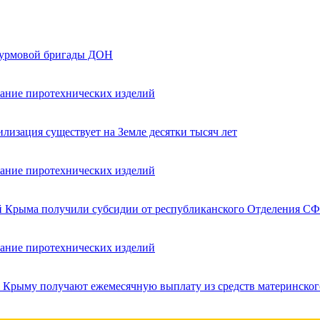
турмовой бригады ДОН
вание пиротехнических изделий
лизация существует на Земле десятки тысяч лет
вание пиротехнических изделий
ей Крыма получили субсидии от республиканского Отделения СФ
вание пиротехнических изделий
в Крыму получают ежемесячную выплату из средств материнског