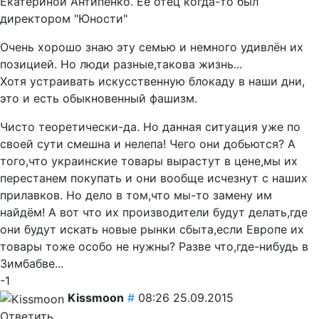
Екатериной Антипенко. Её отец когда-то был
директором "Юности"
Очень хорошо знаю эту семью и немного удивлён их
позицией. Но люди разные,такова жизнь...
Хотя устраивать искусственную блокаду в наши дни,
это и есть обыкновенный фашизм.
Чисто теоретически-да. Но данная ситуация уже по
своей сути смешна и нелепа! Чего они добьются? А
того,что украинские товары вырастут в цене,мы их
перестанем покупать и они вообще исчезнут с наших
прилавков. Но дело в том,что мы-то замену им
найдём! А вот что их производители будут делать,где
они будут искать новые рынки сбыта,если Европе их
товары тоже особо не нужны? Разве что,где-нибудь в
Зимбабве...
-1
Kissmoon
#
08:26 25.09.2015
Ответить