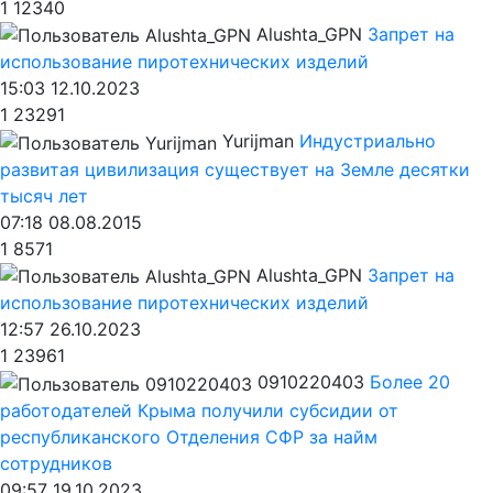
1
12340
Alushta_GPN
Запрет на
использование пиротехнических изделий
15:03 12.10.2023
1
23291
Yurijman
Индустриально
развитая цивилизация существует на Земле десятки
тысяч лет
07:18 08.08.2015
1
8571
Alushta_GPN
Запрет на
использование пиротехнических изделий
12:57 26.10.2023
1
23961
0910220403
Более 20
работодателей Крыма получили субсидии от
республиканского Отделения СФР за найм
сотрудников
09:57 19.10.2023