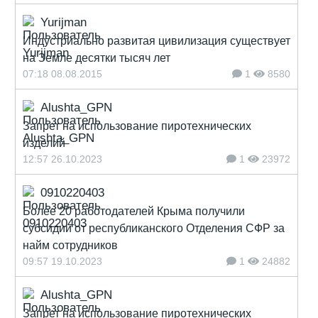
Yurijman
Индустриально развитая цивилизация существует
на Земле десятки тысяч лет
07:18 08.08.2015
1
8580
Alushta_GPN
Запрет на использование пиротехнических
изделий
12:57 26.10.2023
1
23972
0910220403
Более 20 работодателей Крыма получили
субсидии от республиканского Отделения СФР за
найм сотрудников
09:57 19.10.2023
1
24882
Alushta_GPN
Запрет на использование пиротехнических