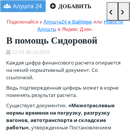
Алушта 24
ДОБАВИТЬ
‹
›
Подключайся к
Алушта24 в Вайбере
или
Новости
Алушты
в Яндекс Дзен.
В помощь Сидоровой
12:04 08.10.2015
Каждая цифра финансового расчета опирается
на некий нормативный документ. Со
ссылочкой.
Ведь подтвержденная цифирь может в корне
поменять результат расчета.
Существует документик.
«Межотраслевые
нормы времени на погрузку, разгрузку
вагонов, автотранспорта и складские
работы»,
утвержденные Постановлением