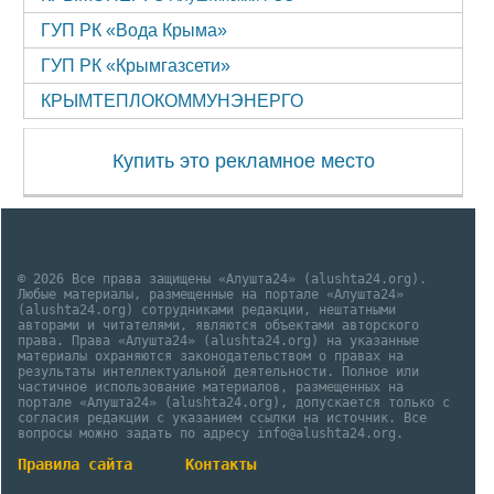
ГУП РК «Вода Крыма»
ГУП РК «Крымгазсети»
КРЫМТЕПЛОКОММУНЭНЕРГО
Купить это рекламное место
© 2026 Все права защищены «Алушта24» (alushta24.org).
Любые материалы, размещенные на портале «Алушта24»
(alushta24.org) сотрудниками редакции, нештатными
авторами и читателями, являются объектами авторского
права. Права «Алушта24» (alushta24.org) на указанные
материалы охраняются законодательством о правах на
результаты интеллектуальной деятельности. Полное или
частичное использование материалов, размещенных на
портале «Алушта24» (alushta24.org), допускается только с
согласия редакции с указанием ссылки на источник. Все
вопросы можно задать по адресу info@alushta24.org.
Правила сайта
Контакты