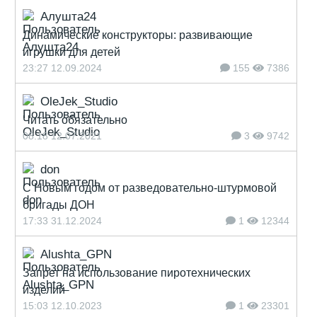
Алушта24
Динамические конструкторы: развивающие
игрушки для детей
23:27 12.09.2024
155
7386
OleJek_Studio
Читать обязательно
08:18 12.07.2021
3
9742
don
С Новым годом от разведовательно-штурмовой
бригады ДОН
17:33 31.12.2024
1
12344
Alushta_GPN
Запрет на использование пиротехнических
изделий
15:03 12.10.2023
1
23301