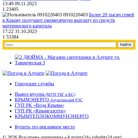
13:49 09.11.2023
1
23405
0910220403
Более 20 тысяч семей
в Крыму получают ежемесячную выплату из средств
материнского капитала
17:22 31.10.2023
1
53384
Городские службы
Вывоз мусора
(МУП УБГ и КС)
КРЫМЭНЕРГО
Алуштинский РЭС
ГУП РК «Вода Крыма»
ГУП РК «Крымгазсети»
КРЫМТЕПЛОКОММУНЭНЕРГО
Купить это рекламное место
© 2026 Все права защищены «Алушта24» (alushta24.org).