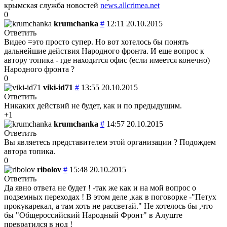
крымская служба новостей
news.allcrimea.net
0
krumchanka
#
12:11 20.10.2015
Ответить
Видео =это просто супер. Но вот хотелось бы понять
дальнейшие действия Народного фронта. И еще вопрос к
автору топика - где находится офис (если имеется конечно)
Народного фронта ?
0
viki-id71
#
13:55 20.10.2015
Ответить
Никаких действий не будет, как и по предыдущим.
+1
krumchanka
#
14:57 20.10.2015
Ответить
Вы являетесь представителем этой организации ? Подождем
автора топика.
0
ribolov
#
15:48 20.10.2015
Ответить
Да явно ответа не будет ! -так же как и на мой вопрос о
подземных переходах ! В этом деле ,как в поговорке -"Петух
прокукарекал, а там хоть не рассветай." Не хотелось бы ,что
бы "Общероссийский Народный Фронт" в Алуште
превратился в нод !