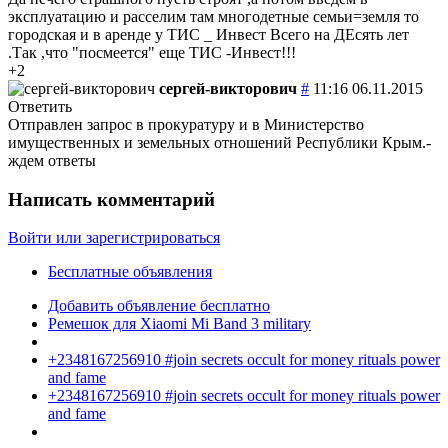
эксплуатацию и расселим там многодетные семьи=земля то
городская и в аренде у ТИС _ Инвест Всего на ДЕсять лет
.Так ,что "посмеется" еще ТИС -Инвест!!!
+2
сергей-викторович
#
11:16 06.11.2015
Ответить
Отправлен запрос в прокуратуру и в Министерство
имущественных и земельных отношений Республики Крым.-
ждем ответы
Написать комментарий
Войти или зарегистрироваться
Бесплатные объявления
Добавить объявление бесплатно
Ремешок для Xiaomi Mi Band 3 military
+2348167256910 #join secrets occult for money rituals power
and fame
+2348167256910 #join secrets occult for money rituals power
and fame