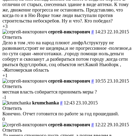
отличии от старых, снесенных здание в виде аптеки. К тому
же, движение прогресса не остановить. Представляю, что
когда-то и в Ню Йорке тоже люди выступали против
строительства небоскребов. Ну и что?. Кто победил?
+3
сергей-викторович
#
14:23 22.10.2015
Ответить
Дело в том ,что на народ плюют ,инфрАструктуру не
развивают,строят не шедевры,и не прогрессивное -полезное,а
по сути сараи -многоэтажки. ,городу помощи ноль.деньги
соберут и сквозанут ,а разбираться потом городу ,когда сети
рваться будут,пробки, соц объектов нет.Какой Ньюйорк ,
-Житомерская область
+1
сергей-викторович
#
10:55 23.10.2015
Ответить
местная власть собирается принимать меры ?
-1
krumchanka
#
12:43 23.10.2015
Ответить
Конечно. Отчет готовится по работе за год прошедший.
0
сергей-викторович
#
12:22 29.10.2015
Ответить
Да нечего страшного пусть строят ,а потом введем в