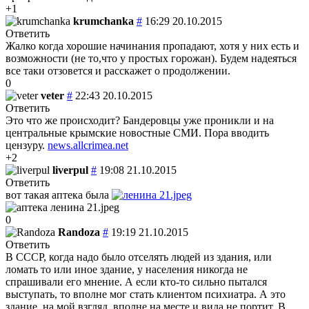
+1
krumchanka
#
16:29 20.10.2015
Ответить
Жалко когда хорошие начинания пропадают, хотя у них есть и
возможности (не то,что у простых горожан). Будем надеяться
все таки отзовется и расскажет о продолжении.
0
veter
#
22:43 20.10.2015
Ответить
Это что же происходит? Бандеровцы уже проникли и на
центральные крымские новостные СМИ. Пора вводить
цензуру.
news.allcrimea.net
+2
liverpul
#
19:08 21.10.2015
Ответить
вот такая аптека была
0
Randoza
#
19:19 21.10.2015
Ответить
В СССР, когда надо было отселять людей из здания, или
ломать то или иное здание, у населения никогда не
спрашивали его мнение. А если кто-то сильно пытался
выступать, то вполне мог стать клиентом психиатра. А это
здание, на мой взгляд, вполне на месте и вида не портит. В