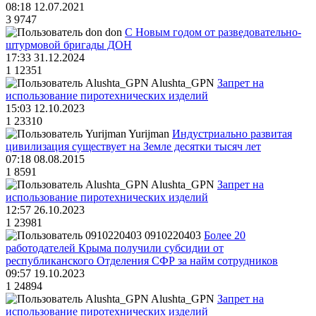
08:18 12.07.2021
3
9747
don
С Новым годом от разведовательно-
штурмовой бригады ДОН
17:33 31.12.2024
1
12351
Alushta_GPN
Запрет на
использование пиротехнических изделий
15:03 12.10.2023
1
23310
Yurijman
Индустриально развитая
цивилизация существует на Земле десятки тысяч лет
07:18 08.08.2015
1
8591
Alushta_GPN
Запрет на
использование пиротехнических изделий
12:57 26.10.2023
1
23981
0910220403
Более 20
работодателей Крыма получили субсидии от
республиканского Отделения СФР за найм сотрудников
09:57 19.10.2023
1
24894
Alushta_GPN
Запрет на
использование пиротехнических изделий