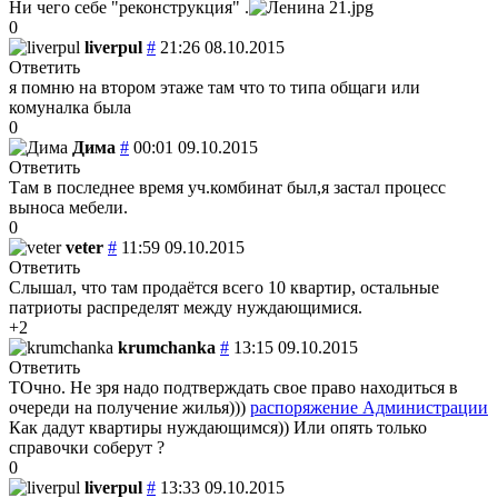
Ни чего себе "реконструкция" .
0
liverpul
#
21:26 08.10.2015
Ответить
я помню на втором этаже там что то типа общаги или
комуналка была
0
Дима
#
00:01 09.10.2015
Ответить
Там в последнее время уч.комбинат был,я застал процесс
выноса мебели.
0
veter
#
11:59 09.10.2015
Ответить
Слышал, что там продаётся всего 10 квартир, остальные
патриоты распределят между нуждающимися.
+2
krumchanka
#
13:15 09.10.2015
Ответить
ТОчно. Не зря надо подтверждать свое право находиться в
очереди на получение жилья)))
распоряжение Администрации
Как дадут квартиры нуждающимся)) Или опять только
справочки соберут ?
0
liverpul
#
13:33 09.10.2015