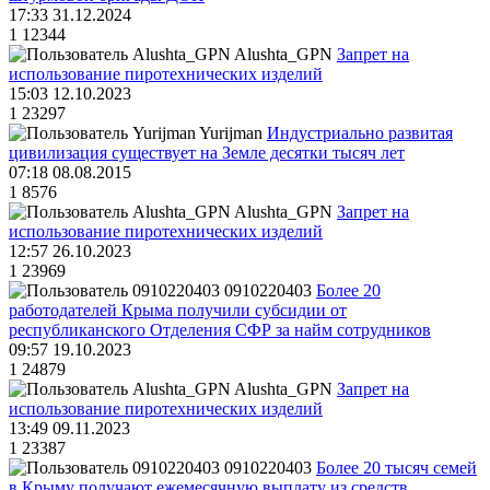
17:33 31.12.2024
1
12344
Alushta_GPN
Запрет на
использование пиротехнических изделий
15:03 12.10.2023
1
23297
Yurijman
Индустриально развитая
цивилизация существует на Земле десятки тысяч лет
07:18 08.08.2015
1
8576
Alushta_GPN
Запрет на
использование пиротехнических изделий
12:57 26.10.2023
1
23969
0910220403
Более 20
работодателей Крыма получили субсидии от
республиканского Отделения СФР за найм сотрудников
09:57 19.10.2023
1
24879
Alushta_GPN
Запрет на
использование пиротехнических изделий
13:49 09.11.2023
1
23387
0910220403
Более 20 тысяч семей
в Крыму получают ежемесячную выплату из средств