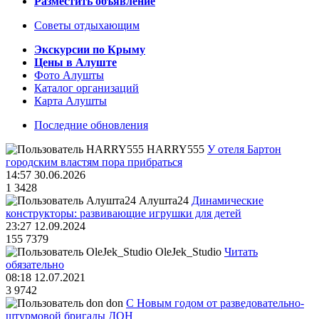
Разместить объявление
Советы отдыхающим
Экскурсии по Крыму
Цены в Алуште
Фото Алушты
Каталог организаций
Карта Алушты
Последние обновления
HARRY555
У отеля Бартон
городским властям пора прибраться
14:57 30.06.2026
1
3428
Алушта24
Динамические
конструкторы: развивающие игрушки для детей
23:27 12.09.2024
155
7379
OleJek_Studio
Читать
обязательно
08:18 12.07.2021
3
9742
don
С Новым годом от разведовательно-
штурмовой бригады ДОН