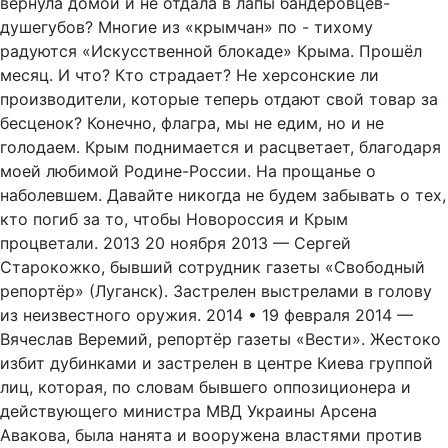
вернула домой и не отдала в лапы бандеровцев-
душегубов? Многие из «крымчан» по - тихому
радуются «Искусственной блокаде» Крыма. Прошёл
месяц. И что? Кто страдает? Не херсонские ли
производители, которые теперь отдают свой товар за
бесценок? Конечно, флагра, мы не едим, но и не
голодаем. Крым поднимается и расцветает, благодаря
моей любимой Родине-России. На прощанье о
наболевшем. Давайте никогда не будем забывать о тех,
кто погиб за то, чтобы Новороссия и Крым
процветали. 2013 20 ноября 2013 — Сергей
Старокожко, бывший сотрудник газеты «Свободный
репортёр» (Луганск). Застрелен выстрелами в голову
из неизвестного оружия. 2014 • 19 февраля 2014 —
Вячеслав Веремий, репортёр газеты «Вести». Жестоко
избит дубинками и застрелен в центре Киева группой
лиц, которая, по словам бывшего оппозиционера и
действующего министра МВД Украины Арсена
Авакова, была нанята и вооружена властями против