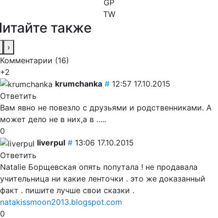
GP
TW
Читайте также
›
Комментарии (
16
)
+2
krumchanka
#
12:57 17.10.2015
Ответить
Вам явно не повезло с друзьями и родственниками. А
может дело не в них,а в .....
0
liverpul
#
13:06 17.10.2015
Ответить
Natalie Борщевская опять попутала ! не продавала
учительница ни какие ленточки . это же доказанный
факт . пишите лучше свои сказки .
natakissmoon2013.blogspot.com
0