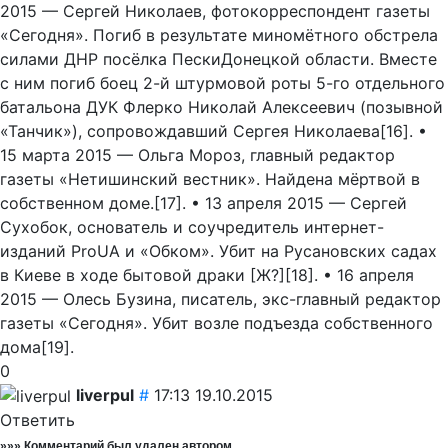
2015 — Сергей Николаев, фотокорреспондент газеты
«Сегодня». Погиб в результате миномётного обстрела
силами ДНР посёлка ПескиДонецкой области. Вместе
с ним погиб боец 2-й штурмовой роты 5-го отдельного
батальона ДУК Флерко Николай Алексеевич (позывной
«Танчик»), сопровождавший Сергея Николаева[16]. •
15 марта 2015 — Ольга Мороз, главный редактор
газеты «Нетишинский вестник». Найдена мёртвой в
собственном доме.[17]. • 13 апреля 2015 — Сергей
Сухобок, основатель и соучредитель интернет-
изданий ProUA и «Обком». Убит на Русановских садах
в Киеве в ходе бытовой драки [Ж?][18]. • 16 апреля
2015 — Олесь Бузина, писатель, экс-главный редактор
газеты «Сегодня». Убит возле подъезда собственного
дома[19].
0
liverpul
#
17:13 19.10.2015
Ответить
»»»
Комментарий был удален автором ...