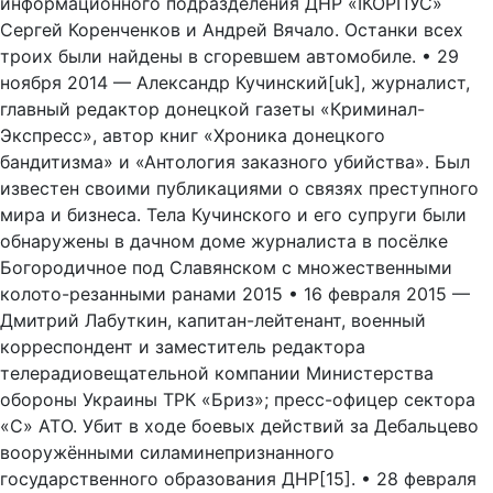
информационного подразделения ДНР «IКОРПУС»
Сергей Коренченков и Андрей Вячало. Останки всех
троих были найдены в сгоревшем автомобиле. • 29
ноября 2014 — Александр Кучинский[uk], журналист,
главный редактор донецкой газеты «Криминал-
Экспресс», автор книг «Хроника донецкого
бандитизма» и «Антология заказного убийства». Был
известен своими публикациями о связях преступного
мира и бизнеса. Тела Кучинского и его супруги были
обнаружены в дачном доме журналиста в посёлке
Богородичное под Славянском с множественными
колото-резанными ранами 2015 • 16 февраля 2015 —
Дмитрий Лабуткин, капитан-лейтенант, военный
корреспондент и заместитель редактора
телерадиовещательной компании Министерства
обороны Украины ТРК «Бриз»; пресс-офицер сектора
«С» АТО. Убит в ходе боевых действий за Дебальцево
вооружёнными силаминепризнанного
государственного образования ДНР[15]. • 28 февраля