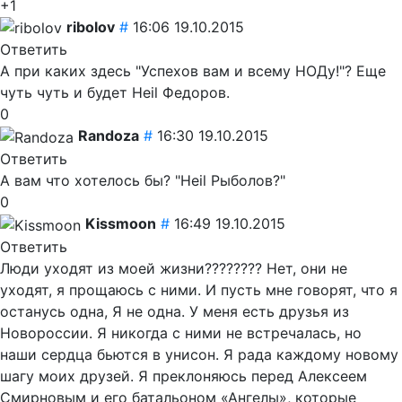
+1
ribolov
#
16:06 19.10.2015
Ответить
А при каких здесь "Успехов вам и всему НОДу!"? Еще
чуть чуть и будет Heil Федоров.
0
Randoza
#
16:30 19.10.2015
Ответить
А вам что хотелось бы? "Heil Рыболов?"
0
Kissmoon
#
16:49 19.10.2015
Ответить
Люди уходят из моей жизни???????? Нет, они не
уходят, я прощаюсь с ними. И пусть мне говорят, что я
останусь одна, Я не одна. У меня есть друзья из
Новороссии. Я никогда с ними не встречалась, но
наши сердца бьются в унисон. Я рада каждому новому
шагу моих друзей. Я преклоняюсь перед Алексеем
Смирновым и его батальоном «Ангелы», которые