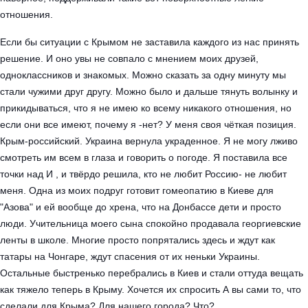
отношения.
Если бы ситуации с Крымом не заставила каждого из нас
принять
решение. И оно увы не совпало с мнением моих друзей,
одноклассников и знакомых. Можно сказать за одну минуту мы
стали чужими друг другу. Можно было и дальше тянуть волынку и
прикидываться, что я не имею ко всему никакого отношения, но
если они все имеют, почему я -нет? У меня своя чёткая позиция.
Крым-российский. Украина вернула украденное. Я не могу лживо
смотреть им всем в глаза и говорить о погоде. Я поставила все
точки над И , и твёрдо решила, кто не любит Россию- не любит
меня. Одна из моих подруг готовит гомеопатию в Киеве для
"Азова" и ей вообще до хрена, что на Донбассе дети и просто
люди. Учительница моего сына спокойно продавала георгиевские
ленты в школе. Многие просто попрятались здесь и ждут как
татары на Чонгаре, ждут спасения от их неньки Украины.
Остальные быстренько перебрались в Киев и стали оттуда вещать
как тяжело теперь в Крыму. Хочется их спросить А вы сами то, что
сделали для Крыма? Для нашего города? Что?...