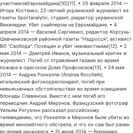
участниковЕвромайдана[10][11]. • 20 февраля 2014 —
Игорь Костенко, 22-летний украинский журналист из
газеты Sportanalytic, студент, редактор украинской
Википедии. Убит снайпером на Евромайдане. • 4
апреля 2014 — Василий Сергиенко, редактор Корсунь-
Шевченковской районной газеты "Надросся", активист
ВО "Свобода". Похищен и убит неизвестными[12]. • 2
мая 2014 — Дмитрий Иванов, музыкальный критик и
журналист. Погиб от отравления газами во время
пожара в одесском Доме Профсоюзов[13]. • 24 мая
2014 — Андреа Роккелли (Andrea Rocchelli),
итальянский фотокорреспондент, погиб при
невыясненных обстоятельствах во время освещения
блокады Славянска. Вместе с ним погиб его
переводчик Андрей Миронов. Французский фотограф
Уильям Рогуэлон рассказал российскому
телевидению, что Роккелли и Миронов были убиты во
время миномётного обстрела, и что он сам был ранен
во время инцидента. • 15 июня 2014 — Владимир