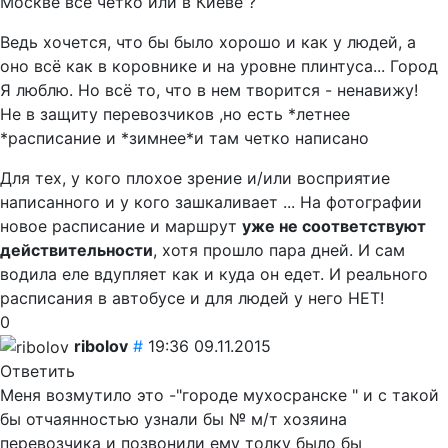
Москве все четко или в Киеве ?
Ведь хочется, что бы было хорошо и как у людей, а
оно всё как в коровнике и на уровне плинтуса... Город
Я люблю. Но всё то, что в нем творится - ненавижу!
Не в защиту перевозчиков ,но есть *летнее
*расписание и *зимнее*и там четко написано
Для тех, у кого плохое зрение и/или восприятие
написанного и у кого зашкаливает ... На фотографии
новое расписание и маршрут
уже не соответствуют
действительности
, хотя прошло пара дней. И сам
водила еле вдупляет как и куда он едет. И реального
расписания в автобусе и для людей у него НЕТ!
0
ribolov
#
19:36 09.11.2015
Ответить
Меня возмутило это -"городе мухосранске " и с такой
бы отчаянностью узнали бы № м/т хозяина
перевозчика и позвонили ему толку было бы