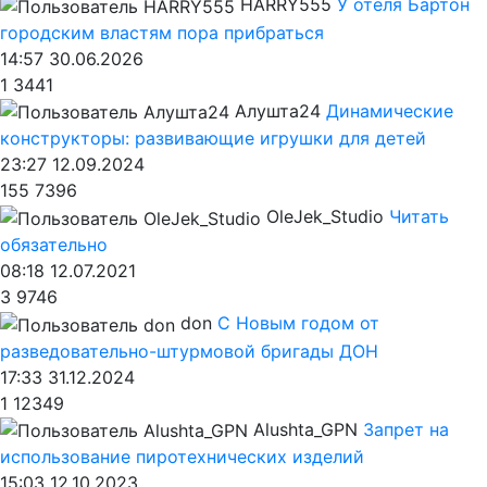
HARRY555
У отеля Бартон
городским властям пора прибраться
14:57 30.06.2026
1
3441
Алушта24
Динамические
конструкторы: развивающие игрушки для детей
23:27 12.09.2024
155
7396
OleJek_Studio
Читать
обязательно
08:18 12.07.2021
3
9746
don
С Новым годом от
разведовательно-штурмовой бригады ДОН
17:33 31.12.2024
1
12349
Alushta_GPN
Запрет на
использование пиротехнических изделий
15:03 12.10.2023