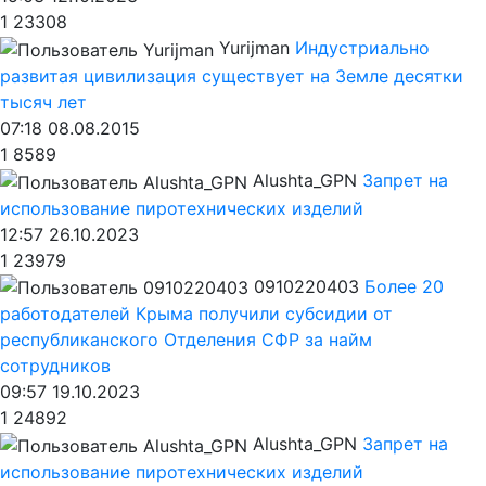
1
23308
Yurijman
Индустриально
развитая цивилизация существует на Земле десятки
тысяч лет
07:18 08.08.2015
1
8589
Alushta_GPN
Запрет на
использование пиротехнических изделий
12:57 26.10.2023
1
23979
0910220403
Более 20
работодателей Крыма получили субсидии от
республиканского Отделения СФР за найм
сотрудников
09:57 19.10.2023
1
24892
Alushta_GPN
Запрет на
использование пиротехнических изделий