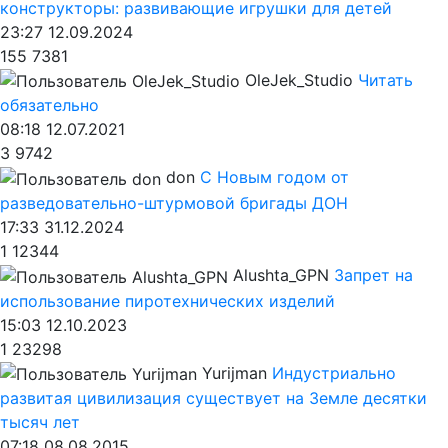
конструкторы: развивающие игрушки для детей
23:27 12.09.2024
155
7381
OleJek_Studio
Читать
обязательно
08:18 12.07.2021
3
9742
don
С Новым годом от
разведовательно-штурмовой бригады ДОН
17:33 31.12.2024
1
12344
Alushta_GPN
Запрет на
использование пиротехнических изделий
15:03 12.10.2023
1
23298
Yurijman
Индустриально
развитая цивилизация существует на Земле десятки
тысяч лет
07:18 08.08.2015