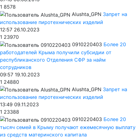
1
8578
Alushta_GPN
Запрет на
использование пиротехнических изделий
12:57 26.10.2023
1
23970
0910220403
Более 20
работодателей Крыма получили субсидии от
республиканского Отделения СФР за найм
сотрудников
09:57 19.10.2023
1
24880
Alushta_GPN
Запрет на
использование пиротехнических изделий
13:49 09.11.2023
1
23388
0910220403
Более 20
тысяч семей в Крыму получают ежемесячную выплату
из средств материнского капитала