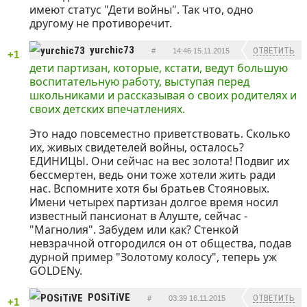
имеют статус "Дети войны". Так что, одно
другому не противоречит.
yurchic73
ОТВЕТИТЬ
#
14:46 15.11.2015
+1
дети партизан, которые, кстати, ведут большую
воспитательную работу, выступая перед
школьниками и рассказывая о своих родителях и
своих детских впечатлениях.
Это надо повсеместно приветствовать. Сколько
их, живых свидетелей войны, осталось?
ЕДИНИЦЫ. Они сейчас на вес золота! Подвиг их
бессмертен, ведь они тоже хотели жить ради
нас. Вспомните хотя бы братьев Стояновых.
Имени четырех партизан долгое время носил
известный пансионат в Алуште, сейчас -
"Магнолия". Забудем или как? Стенкой
невзрачной отгородился он от общества, подав
дурной пример "Золотому колосу", теперь уж
GOLDENу.
POSiTiVE
ОТВЕТИТЬ
#
03:39 16.11.2015
+1