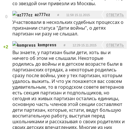
со звездой они привезли из Москвы.
az777cz
ОТВЕТИТЬ
#
11:58 15.11.2015
0
Участвовали в нескольких судебных процессах о
признании статуса "Дети войны", о детях
партизан ни разу не слышал.
kompress
ОТВЕТИТЬ
#
12:29 15.11.2015
+2
Вы знаете, у партизан были дети, хоть вы и
ничего об этом не слышали. Некоторые
родились до войны и в детском возрасте были в
партизанских отрядах, а некоторые родились
сразу после войны, уже у тех партизан, которым
удалось выжить. И что уж покажется вас совсем
удивительным, то в городском совете ветеранов
есть секция партизан и подпольщиков, но
сегодня из живых партизан остались единицы,
основную часть членов этой секции составляют
дети партизан, которые, кстати, ведут большую
воспитательную работу, выступая перед
школьниками и рассказывая о своих родителях и
своих детских впечатлениях. Многие из них