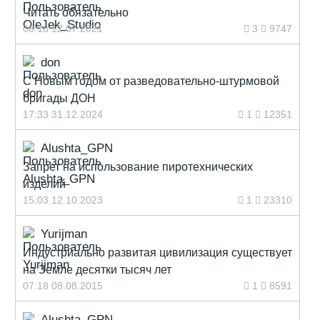
Читать обязательно
08:18 12.07.2021
3
9747
don
С Новым годом от разведовательно-штурмовой
бригады ДОН
17:33 31.12.2024
1
12351
Alushta_GPN
Запрет на использование пиротехнических
изделий
15:03 12.10.2023
1
23310
Yurijman
Индустриально развитая цивилизация существует
на Земле десятки тысяч лет
07:18 08.08.2015
1
8591
Alushta_GPN