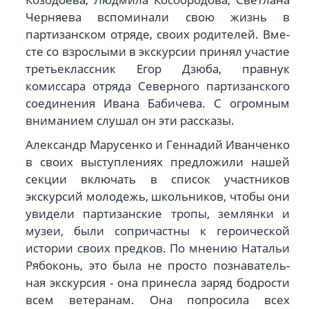
Черняева вспоми­нали свою жизнь в
партизанском отряде, своих родителей. Вме­
сте со взрослыми в экскурсии принял участие
третьеклассник Егор Дзюба, правнук
комиссара отряда Северного партизанско­го
соединения Ивана Бабичева. С огромным
вниманием слушал он эти рассказы.
Александр Марусенко и Ген­надий Иванченко
в своих вы­ступлениях предложили на­шей
секции включать в список участников
экскурсий молодежь, школьников, чтобы они
увидели партизанские тропы, землянки и
музеи, были сопричастны к геро­ической
истории своих предков. По мнению Натальи
Рябоконь, это была не просто познаватель­
ная экскурсия - она принесла за­ряд бодрости
всем ветеранам. Она попросила всех