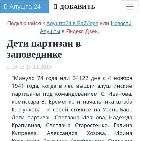
Алушта 24
ДОБАВИТЬ
Подключайся к
Алушта24 в Вайбере
или
Новости
Алушты
в Яндекс Дзен.
Дети партизан в
заповеднике
16:05 13.11.2015
"Минуло 74 года или 34122 дня с 4 ноября
1941 года, когда в лес вышли алуштинские
партизаны под командованием С. Иванова,
комиссара В. Еременко и началь­ника штаба
К. Лучкова - к сво­ей стоянке на Узень-Баш.
Де­ти партизан Светлана Иванова, Надежда
Крапивная, Светлана Старостенко, Галина
Купреева, Александра Хозова, Ирина
Козодоева, Людмила Кособродова, Светлана