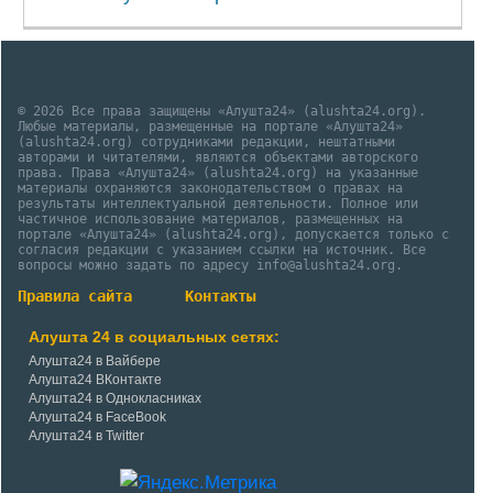
© 2026 Все права защищены «Алушта24» (alushta24.org).
Любые материалы, размещенные на портале «Алушта24»
(alushta24.org) сотрудниками редакции, нештатными
авторами и читателями, являются объектами авторского
права. Права «Алушта24» (alushta24.org) на указанные
материалы охраняются законодательством о правах на
результаты интеллектуальной деятельности. Полное или
частичное использование материалов, размещенных на
портале «Алушта24» (alushta24.org), допускается только с
согласия редакции с указанием ссылки на источник. Все
вопросы можно задать по адресу info@alushta24.org.
Правила сайта
Контакты
Алушта 24 в социальных сетях:
Алушта24 в Вайбере
Алушта24 ВКонтакте
Алушта24 в Однокласниках
Алушта24 в FaceBook
Алушта24 в Twitter