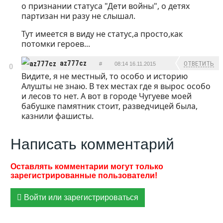
о признании статуса "Дети войны", о детях
партизан ни разу не слышал.
Тут имеется в виду не статус,а просто,как
потомки героев...
az777cz
ОТВЕТИТЬ
#
08:14 16.11.2015
0
Видите, я не местный, то особо и историю
Алушты не знаю. В тех местах где я вырос особо
и лесов то нет. А вот в городе Чугуеве моей
бабушке памятник стоит, разведчицей была,
казнили фашисты.
Написать комментарий
Войти или зарегистрироваться