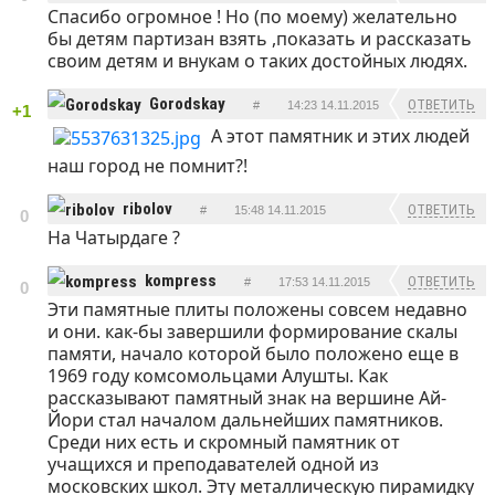
Спасибо огромное !
Но (по моему) желательно
бы детям партизан взять ,показать и рассказать
своим детям и внукам о таких достойных людях.
Gorodskay
ОТВЕТИТЬ
#
14:23 14.11.2015
+1
А этот памятник и этих людей
наш город не помнит?!
ribolov
ОТВЕТИТЬ
#
15:48 14.11.2015
0
На Чатырдаге ?
kompress
ОТВЕТИТЬ
#
17:53 14.11.2015
0
Эти памятные плиты положены совсем недавно
и они. как-бы завершили формирование скалы
памяти, начало которой было положено еще в
1969 году комсомольцами Алушты. Как
рассказывают памятный знак на вершине Ай-
Йори стал началом дальнейших памятников.
Среди них есть и скромный памятник от
учащихся и преподавателей одной из
московских школ. Эту металлическую пирамидку