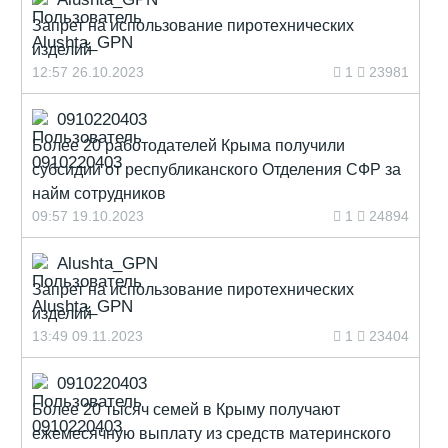
Запрет на использование пиротехнических
изделий
12:57 26.10.2023
1
23981
0910220403
Более 20 работодателей Крыма получили
субсидии от республиканского Отделения СФР за
найм сотрудников
09:57 19.10.2023
1
24894
Alushta_GPN
Запрет на использование пиротехнических
изделий
13:49 09.11.2023
1
23404
0910220403
Более 20 тысяч семей в Крыму получают
ежемесячную выплату из средств материнского