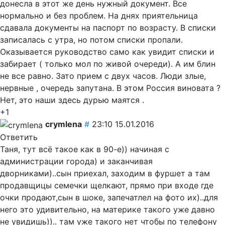
донесла в этот же день нужный документ. Все
нормально и без проблем. На днях приятельница
сдавала документы на паспорт по возрасту. В списки
записалась с утра, но потом списки пропали.
Оказывается руководство само как увидит списки и
забирает ( только мол по живой очереди). А им блин
не все равно. Зато прием с двух часов. Люди злые,
нервные , очередь запутана. В этом Россия виновата ?
Нет, это наши здесь дурью маятся .
+1
crymlena
#
23:10 15.01.2016
Ответить
Таня, тут всё такое как в 90-е)) начиная с
администрации города) и заканчивая
дворниками)..сын приехал, заходим в фуршет а там
продавщицы семечки щелкают, прямо при входе где
очки продают,сын в шоке, запечатлел на фото их)..для
него это удивительно, на материке такого уже давно
не увидишь)).. там уже такого нет чтобы по телефону