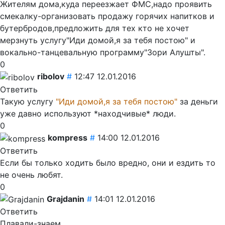
Жителям дома,куда переезжает ФМС,надо проявить
смекалку-организовать продажу горячих напитков и
бутербродов,предложить для тех кто не хочет
мерзнуть услугу"Иди домой,я за тебя постою" и
вокально-танцевальную программу"Зори Алушты".
0
ribolov
#
12:47 12.01.2016
Ответить
Такую услугу
"Иди домой,я за тебя постою"
за деньги
уже давно используют *находчивые* люди.
0
kompress
#
14:00 12.01.2016
Ответить
Если бы только ходить было вредно, они и ездить то
не очень любят.
0
Grajdanin
#
14:01 12.01.2016
Ответить
Плавали-знаем.