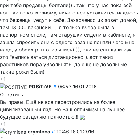
при тебе продавцы болтали)).. так что у нас пока всё
вот так по колхозному, ничего всё устакнится..надеюсь
что беженцы уедут к себе, Захарченко их зовёт домой,
там 13.000 вакансий.. .. я только вчера была в
паспортном столе, там старушки сидели в кабинете, я
зашла спросить они с одного раза не поняли чего мне
надо, у обоих рты открылись)))), они не слышали как
это "выписываться дистанционно")..вот таких
работников пора у3вольнять, да ещё не довольные
такие рожи были)
+1
POSiTiVE
#
06:53 16.01.2016
Ответить
Вы правы! Ещё не все перестроились на более
цивилизованный лад! Но Ваш оптимизм на лучшее
будущее разделяю полностью!!!
+1
crymlena
#
10:46 16.01.2016