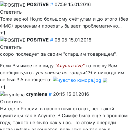
POSiTiVE
#
07:59 15.01.2016
Ответить
Тоже верно! Но,по большому счёту,там и до этого (без
ФМС) временами проехать бывает проблематично...
+1
POSiTiVE
#
08:05 15.01.2016
Ответить
скоро последует за своим "старшим товарищем".
Если Вы имеете в виду
"Алушта live"
,то спешу Вам
сообщить,что
гусь свинье не товариСЧ
и никогда им
не был!!!
А вообще-то:
+1
crymlena
#
20:15 15.01.2016
Ответить
Ни где в России, в паспортных столах, нет такой
сумятицы как в Алуште. В Симфе была ещё в прошлом
году, такого не было как у нас. По этому очереди
когда нибудь закончатся, ведь уже не так как в