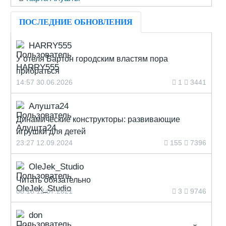
ПОСЛЕДНИЕ ОБНОВЛЕНИЯ
HARRY555
У отеля Бартон городским властям пора
прибраться
14:57 30.06.2026
1
3441
Алушта24
Динамические конструкторы: развивающие
игрушки для детей
23:27 12.09.2024
155
7396
OleJek_Studio
Читать обязательно
08:18 12.07.2021
3
9746
don