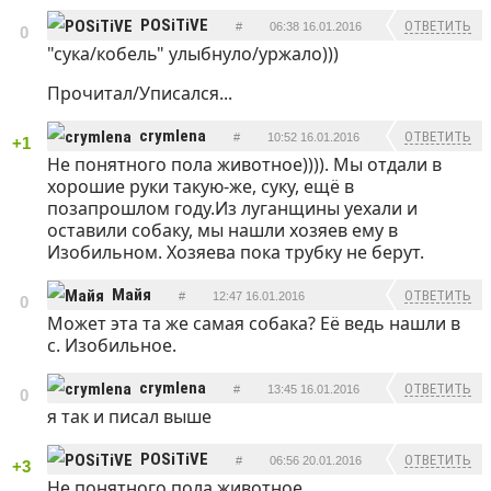
POSiTiVE
ОТВЕТИТЬ
#
06:38 16.01.2016
0
"сука/кобель" улыбнуло/уржало)))
Прочитал/Уписался...
crymlena
ОТВЕТИТЬ
#
10:52 16.01.2016
+1
Не понятного пола животное)))). Мы отдали в
хорошие руки такую-же, суку, ещё в
позапрошлом году.Из луганщины уехали и
оставили собаку, мы нашли хозяев ему в
Изобильном. Хозяева пока трубку не берут.
Майя
ОТВЕТИТЬ
#
12:47 16.01.2016
0
Может эта та же самая собака? Её ведь нашли в
с. Изобильное.
crymlena
ОТВЕТИТЬ
#
13:45 16.01.2016
0
я так и писал выше
POSiTiVE
ОТВЕТИТЬ
#
06:56 20.01.2016
+3
Не понятного пола животное