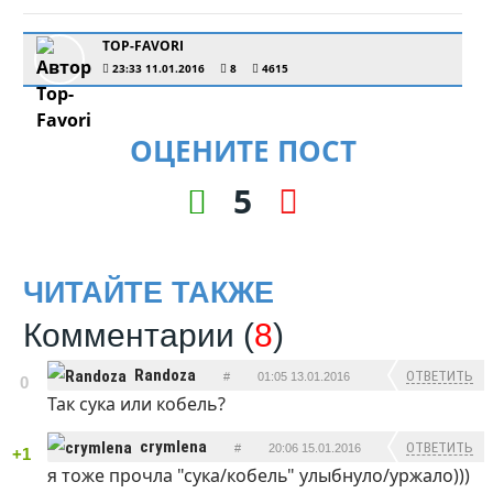
TOP-FAVORI
23:33 11.01.2016
8
4615
ОЦЕНИТЕ ПОСТ
5
ЧИТАЙТЕ ТАКЖЕ
Комментарии (
8
)
Randoza
ОТВЕТИТЬ
#
01:05 13.01.2016
0
Так сука или кобель?
crymlena
ОТВЕТИТЬ
#
20:06 15.01.2016
+1
я тоже прочла "сука/кобель" улыбнуло/уржало)))