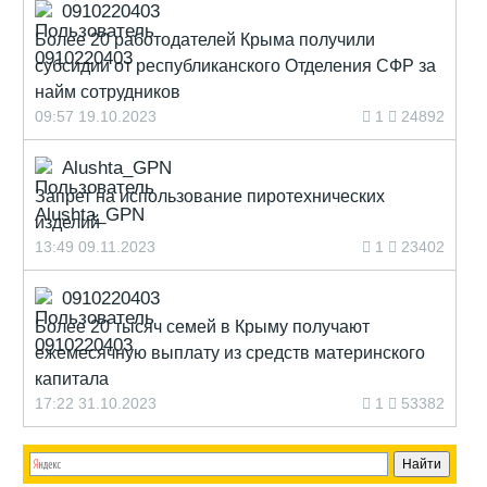
0910220403
Более 20 работодателей Крыма получили
субсидии от республиканского Отделения СФР за
найм сотрудников
09:57 19.10.2023
1
24892
Alushta_GPN
Запрет на использование пиротехнических
изделий
13:49 09.11.2023
1
23402
0910220403
Более 20 тысяч семей в Крыму получают
ежемесячную выплату из средств материнского
капитала
17:22 31.10.2023
1
53382