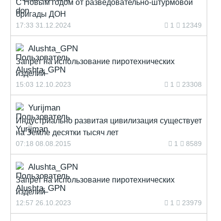
С Новым годом от разведовательно-штурмовой
бригады ДОН
17:33 31.12.2024
1
12349
Alushta_GPN
Запрет на использование пиротехнических
изделий
15:03 12.10.2023
1
23308
Yurijman
Индустриально развитая цивилизация существует
на Земле десятки тысяч лет
07:18 08.08.2015
1
8589
Alushta_GPN
Запрет на использование пиротехнических
изделий
12:57 26.10.2023
1
23979