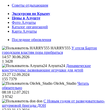
Советы отдыхающим
Экскурсии по Крыму
Цены в Алуште
Фото Алушты
Каталог организаций
Карта Алушты
Последние обновления
HARRY555
У отеля Бартон
городским властям пора прибраться
14:57 30.06.2026
1
3428
Алушта24
Динамические
конструкторы: развивающие игрушки для детей
23:27 12.09.2024
155
7379
OleJek_Studio
Читать
обязательно
08:18 12.07.2021
3
9742
don
С Новым годом от разведовательно-
штурмовой бригады ДОН
17:33 31.12.2024