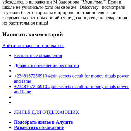
убеждаюсь в выражении М.Задорнова
"Ну,тупые!"
. Если в
школе не учились,то хотя бы своё же "Discovery" посмотрели
и узнали бы,что гориллы в природе постоянно едят свои
эксременты,в которых остаётся не до конца ещё переваренная
их растительная пища!
Написать комментарий
Войти или зарегистрироваться
Бесплатные объявления
Добавить объявление бесплатно
+2348167256910 #join secrets occult for money rituals power
and fame
+2348167256910 #join secrets occult for money rituals power
and fame
ЖИЛЬЁ ДЛЯ ОТДЫХАЮЩИХ
Подобрать жилье в Алуште
Разместить объявление