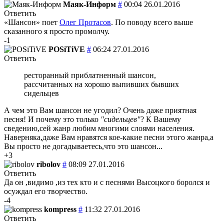
Маяк-Информ
#
00:04 26.01.2016
Ответить
«Шансон» поет
Олег Протасов
. По поводу всего выше
сказанного я просто промолчу.
-1
POSiTiVE
#
06:24 27.01.2016
Ответить
ресторанный приблатненный шансон,
рассчитанных на хорошо выпивших бывших
сидельцев
А чем это Вам шансон не угодил? Очень даже приятная
песня! И почему это только
"сидельцев"
? К Вашему
сведению,сей жанр любим многими слоями населения.
Наверняка,даже Вам нравятся кое-какие песни этого жанра,а
Вы просто не догадываетесь,что это шансон...
+3
ribolov
#
08:09 27.01.2016
Ответить
Да он ,видимо ,из тех кто и с песнями Высоцкого боролся и
осуждал его творчество.
-4
kompress
#
11:32 27.01.2016
Ответить