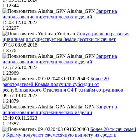
1
12344
Alushta_GPN
Запрет на
использование пиротехнических изделий
15:03 12.10.2023
1
23297
Yurijman
Индустриально развитая
цивилизация существует на Земле десятки тысяч лет
07:18 08.08.2015
1
8576
Alushta_GPN
Запрет на
использование пиротехнических изделий
12:57 26.10.2023
1
23969
0910220403
Более 20
работодателей Крыма получили субсидии от
республиканского Отделения СФР за найм сотрудников
09:57 19.10.2023
1
24879
Alushta_GPN
Запрет на
использование пиротехнических изделий
13:49 09.11.2023
1
23387
0910220403
Более 20 тысяч семей
в Крыму получают ежемесячную выплату из средств