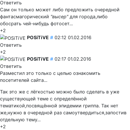
Ответить
Сам он только может либо предложить очередной
фантасмагорический
"высер"
для города,либо
обосрать чей-нибудь фотосет...
+2
POSiTiVE
#
02:12 01.02.2016
Ответить
+2
POSiTiVE
#
02:17 01.02.2016
Ответить
Разместил это только с целью ознакомить
посетителей сайта...
Так это же с лёгкостью можно было сделать в уже
существующей теме с определённой
тематикой,посвящённой эпидемии гриппа. Так нет
же,нужно в очередной раз самоутвердиться,запостив
отдельную тему...
+2