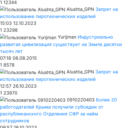
1
12344
Alushta_GPN
Запрет на
использование пиротехнических изделий
15:03 12.10.2023
1
23298
Yurijman
Индустриально
развитая цивилизация существует на Земле десятки
тысяч лет
07:18 08.08.2015
1
8578
Alushta_GPN
Запрет на
использование пиротехнических изделий
12:57 26.10.2023
1
23970
0910220403
Более 20
работодателей Крыма получили субсидии от
республиканского Отделения СФР за найм
сотрудников
09:57 19.10.2023