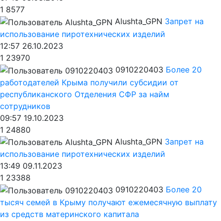
1
8577
Alushta_GPN
Запрет на
использование пиротехнических изделий
12:57 26.10.2023
1
23970
0910220403
Более 20
работодателей Крыма получили субсидии от
республиканского Отделения СФР за найм
сотрудников
09:57 19.10.2023
1
24880
Alushta_GPN
Запрет на
использование пиротехнических изделий
13:49 09.11.2023
1
23388
0910220403
Более 20
тысяч семей в Крыму получают ежемесячную выплату
из средств материнского капитала