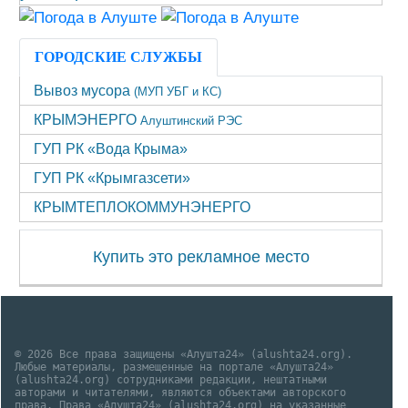
ГОРОДСКИЕ СЛУЖБЫ
Вывоз мусора
(МУП УБГ и КС)
КРЫМЭНЕРГО
Алуштинский РЭС
ГУП РК «Вода Крыма»
ГУП РК «Крымгазсети»
КРЫМТЕПЛОКОММУНЭНЕРГО
Купить это рекламное место
© 2026 Все права защищены «Алушта24» (alushta24.org).
Любые материалы, размещенные на портале «Алушта24»
(alushta24.org) сотрудниками редакции, нештатными
авторами и читателями, являются объектами авторского
права. Права «Алушта24» (alushta24.org) на указанные