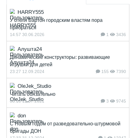
HARRY555
У отеля Бартон городским властям пора
прибраться
14:57 30.06.2026
1
3436
Алушта24
Динамические конструкторы: развивающие
игрушки для детей
23:27 12.09.2024
155
7390
OleJek_Studio
Читать обязательно
08:18 12.07.2021
3
9745
don
С Новым годом от разведовательно-штурмовой
бригады ДОН