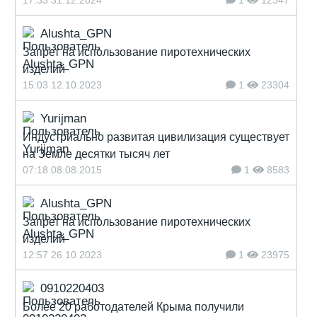
17:33 31.12.2024
1
12347
Alushta_GPN
Запрет на использование пиротехнических
изделий
15:03 12.10.2023
1
23304
Yurijman
Индустриально развитая цивилизация существует
на Земле десятки тысяч лет
07:18 08.08.2015
1
8583
Alushta_GPN
Запрет на использование пиротехнических
изделий
12:57 26.10.2023
1
23975
0910220403
Более 20 работодателей Крыма получили