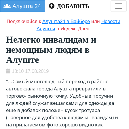
Алушта 24
ДОБАВИТЬ
Подключайся к
Алушта24 в Вайбере
или
Новости
Алушты
в Яндекс Дзен.
Нелегко инвалидам и
немощным людям в
Алуште
18:10 17.08.2019
"...Самый многолюдный переход в районе
автовокзала города Алушта превратили в
торгово- рыночную точку. Удобные поручни
для людей служат вешалками для одежды,да
еще в добавок положен кусок тротуара
(наверное для удобства к людям-инвалидам) и
на прилагаемом фото хорошо видно как