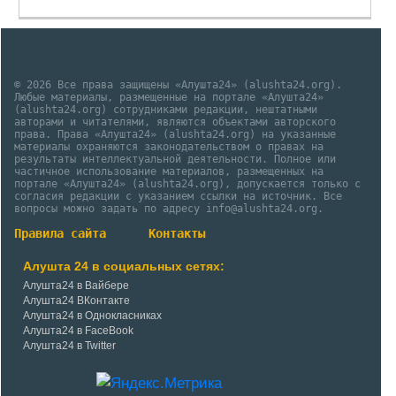
© 2026 Все права защищены «Алушта24» (alushta24.org).
Любые материалы, размещенные на портале «Алушта24»
(alushta24.org) сотрудниками редакции, нештатными
авторами и читателями, являются объектами авторского
права. Права «Алушта24» (alushta24.org) на указанные
материалы охраняются законодательством о правах на
результаты интеллектуальной деятельности. Полное или
частичное использование материалов, размещенных на
портале «Алушта24» (alushta24.org), допускается только с
согласия редакции с указанием ссылки на источник. Все
вопросы можно задать по адресу info@alushta24.org.
Правила сайта
Контакты
Алушта 24 в социальных сетях:
Алушта24 в Вайбере
Алушта24 ВКонтакте
Алушта24 в Однокласниках
Алушта24 в FaceBook
Алушта24 в Twitter