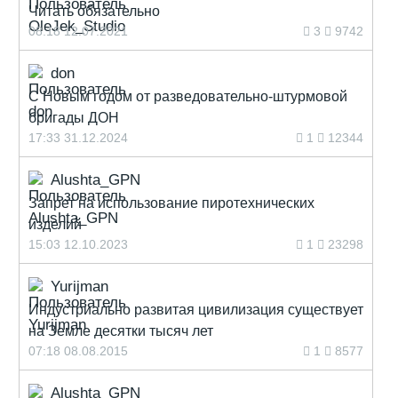
Читать обязательно
08:18 12.07.2021
3
9742
don
С Новым годом от разведовательно-штурмовой
бригады ДОН
17:33 31.12.2024
1
12344
Alushta_GPN
Запрет на использование пиротехнических
изделий
15:03 12.10.2023
1
23298
Yurijman
Индустриально развитая цивилизация существует
на Земле десятки тысяч лет
07:18 08.08.2015
1
8577
Alushta_GPN