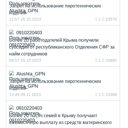
Запрет на использование пиротехнических
изделий
12:57 26.10.2023
1
23970
0910220403
Более 20 работодателей Крыма получили
субсидии от республиканского Отделения СФР за
найм сотрудников
09:57 19.10.2023
1
24880
Alushta_GPN
Запрет на использование пиротехнических
изделий
13:49 09.11.2023
1
23388
0910220403
Более 20 тысяч семей в Крыму получают
ежемесячную выплату из средств материнского