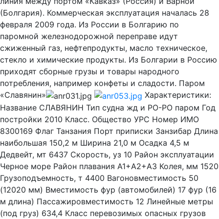
линия между портом «Кавказ» (Россия) и Варной
(Болгария). Коммерческая эксплуатация началась 28
февраля 2009 года. Из России в Болгарию по
паромной железнодорожной переправе идут
сжиженный газ, нефтепродукты, масло техническое,
стекло и химические продукты. Из Болгарии в Россию
приходят сборные грузы и товары народного
потребления, например конфеты и сладости. Паром
«Славянин»
Характеристики:
Название СЛАВЯНИН Тип судна жд и РО-РО паром Год
постройки 2010 Класс. Общество УРС Номер ИМО
8300169 Флаг Танзания Порт приписки Занзибар Длина
наибольшая 150,2 м Ширина 21,0 м Осадка 4,5 м
Дедвейт, мт 6437 Скорость, уз 10 Район эксплуатации
Черное море Район плавания A1+A2+A3 Колея, мм 1520
Грузоподъемность, т 4400 Вагоновместимость 50
(12020 мм) Вместимость фур (автомобилей) 17 фур (16
м длина) Пассажировместимость 12 Линейные метры
(под груз) 634,4 Класс перевозимых опасных грузов