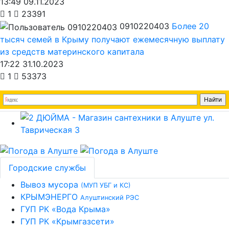
13:49 09.11.2023
1
23391
0910220403
Более 20
тысяч семей в Крыму получают ежемесячную выплату
из средств материнского капитала
17:22 31.10.2023
1
53373
Городские службы
Вывоз мусора
(МУП УБГ и КС)
КРЫМЭНЕРГО
Алуштинский РЭС
ГУП РК «Вода Крыма»
ГУП РК «Крымгазсети»