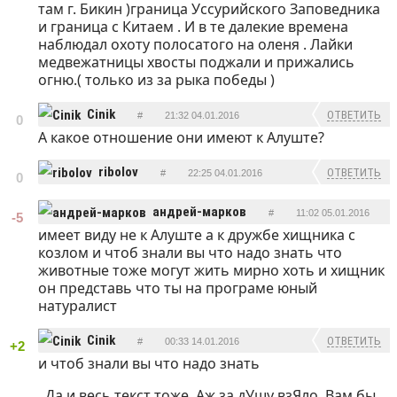
там г. Бикин )граница Уссурийского Заповедника
и граница с Китаем . И в те далекие времена
наблюдал охоту полосатого на оленя . Лайки
медвежатницы хвосты поджали и прижались
огню.( только из за рыка победы )
Cinik
ОТВЕТИТЬ
#
21:32 04.01.2016
0
А какое отношение они имеют к Алуште?
ribolov
ОТВЕТИТЬ
#
22:25 04.01.2016
0
андрей-марков
#
11:02 05.01.2016
-5
имеет виду не к Алуште а к дружбе хищника с
ОТВЕТИТЬ
козлом и чтоб знали вы что надо знать что
животные тоже могут жить мирно хоть и хищник
он представь что ты на програме юный
натуралист
Cinik
ОТВЕТИТЬ
#
00:33 14.01.2016
+2
и чтоб знали вы что надо знать
. Да и весь текст тоже. Аж за дУшу взЯло. Вам бы