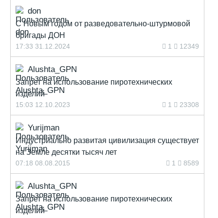
don
С Новым годом от разведовательно-штурмовой
бригады ДОН
17:33 31.12.2024
1
12349
Alushta_GPN
Запрет на использование пиротехнических
изделий
15:03 12.10.2023
1
23308
Yurijman
Индустриально развитая цивилизация существует
на Земле десятки тысяч лет
07:18 08.08.2015
1
8589
Alushta_GPN
Запрет на использование пиротехнических
изделий