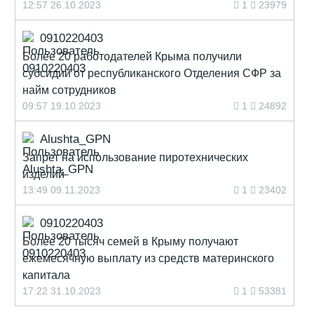
12:57 26.10.2023
1
23979
0910220403
Более 20 работодателей Крыма получили
субсидии от республиканского Отделения СФР за
найм сотрудников
09:57 19.10.2023
1
24892
Alushta_GPN
Запрет на использование пиротехнических
изделий
13:49 09.11.2023
1
23402
0910220403
Более 20 тысяч семей в Крыму получают
ежемесячную выплату из средств материнского
капитала
17:22 31.10.2023
1
53381