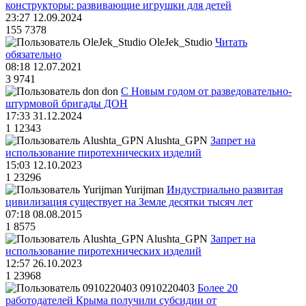
конструкторы: развивающие игрушки для детей
23:27 12.09.2024
155
7378
OleJek_Studio
Читать
обязательно
08:18 12.07.2021
3
9741
don
С Новым годом от разведовательно-
штурмовой бригады ДОН
17:33 31.12.2024
1
12343
Alushta_GPN
Запрет на
использование пиротехнических изделий
15:03 12.10.2023
1
23296
Yurijman
Индустриально развитая
цивилизация существует на Земле десятки тысяч лет
07:18 08.08.2015
1
8575
Alushta_GPN
Запрет на
использование пиротехнических изделий
12:57 26.10.2023
1
23968
0910220403
Более 20
работодателей Крыма получили субсидии от