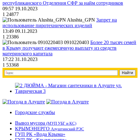
республиканского Отделения СФР за найм сотрудников
09:57 19.10.2023
1
24877
Alushta_GPN
Запрет на
использование пиротехнических изделий
13:49 09.11.2023
1
23386
0910220403
Более 20 тысяч семей
в Крыму получают ежемесячную выплату из средств
материнского капитала
17:22 31.10.2023
1
53368
Городские службы
Вывоз мусора
(МУП УБГ и КС)
КРЫМЭНЕРГО
Алуштинский РЭС
ГУП РК «Вода Крыма»
ГУП РК «Крымгазсети»