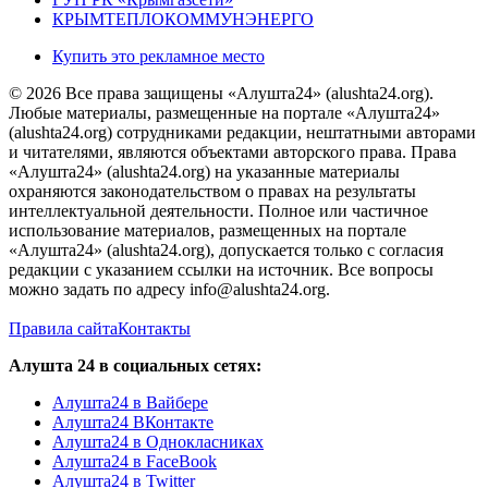
КРЫМТЕПЛОКОММУНЭНЕРГО
Купить это рекламное место
© 2026 Все права защищены «Алушта24» (alushta24.org).
Любые материалы, размещенные на портале «Алушта24»
(alushta24.org) сотрудниками редакции, нештатными авторами
и читателями, являются объектами авторского права. Права
«Алушта24» (alushta24.org) на указанные материалы
охраняются законодательством о правах на результаты
интеллектуальной деятельности. Полное или частичное
использование материалов, размещенных на портале
«Алушта24» (alushta24.org), допускается только с согласия
редакции с указанием ссылки на источник. Все вопросы
можно задать по адресу info@alushta24.org.
Правила сайта
Контакты
Алушта 24 в социальных сетях:
Алушта24 в Вайбере
Алушта24 ВКонтакте
Алушта24 в Однокласниках
Алушта24 в FaceBook
Алушта24 в Twitter