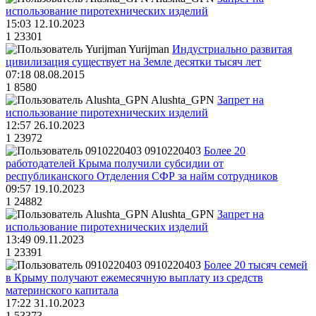
использование пиротехнических изделий
15:03 12.10.2023
1
23301
Yurijman
Индустриально развитая
цивилизация существует на Земле десятки тысяч лет
07:18 08.08.2015
1
8580
Alushta_GPN
Запрет на
использование пиротехнических изделий
12:57 26.10.2023
1
23972
0910220403
Более 20
работодателей Крыма получили субсидии от
республиканского Отделения СФР за найм сотрудников
09:57 19.10.2023
1
24882
Alushta_GPN
Запрет на
использование пиротехнических изделий
13:49 09.11.2023
1
23391
0910220403
Более 20 тысяч семей
в Крыму получают ежемесячную выплату из средств
материнского капитала
17:22 31.10.2023
1
53373