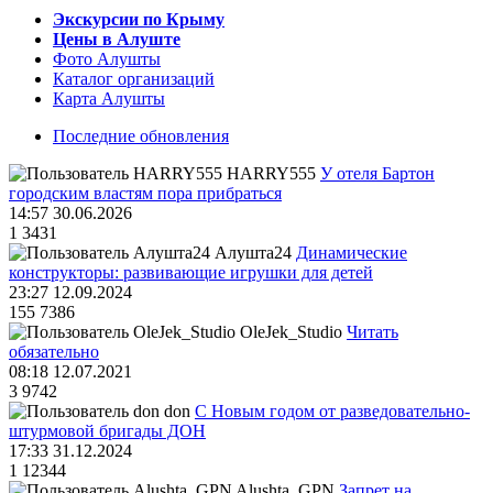
Экскурсии по Крыму
Цены в Алуште
Фото Алушты
Каталог организаций
Карта Алушты
Последние обновления
HARRY555
У отеля Бартон
городским властям пора прибраться
14:57 30.06.2026
1
3431
Алушта24
Динамические
конструкторы: развивающие игрушки для детей
23:27 12.09.2024
155
7386
OleJek_Studio
Читать
обязательно
08:18 12.07.2021
3
9742
don
С Новым годом от разведовательно-
штурмовой бригады ДОН
17:33 31.12.2024
1
12344
Alushta_GPN
Запрет на