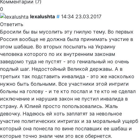
Комментарии (
7
)
0
lexalushta
#
14:34 23.03.2017
Ответить
Бросили бы вы мусолить эту гнилую тему. Во первых
Россия вообще не должна была принимать участие в
этом шабаше. Во вторых посылать на Украину
человека которого по их внутренним законам
заведомо туда не пустят - это гениальный но очень
подлый шаг. Недостойный Великой державы. А в
третьих так подставить инвалида - это же насколько
нужно быть больными. Все участники этой интриги
больны на голову - и те кто послал и те кто не сделал
исключение и нарушив закон не пустил инвалида в
страну. А Юлией просто попользовались. Жаль
девочку. Надеюсь ей хоть заплатят за невольное
участие политических интригах и за моральный ущерб
который она понесла по вине пославших ее шабаш и
которые точно знали чем это все обернется.