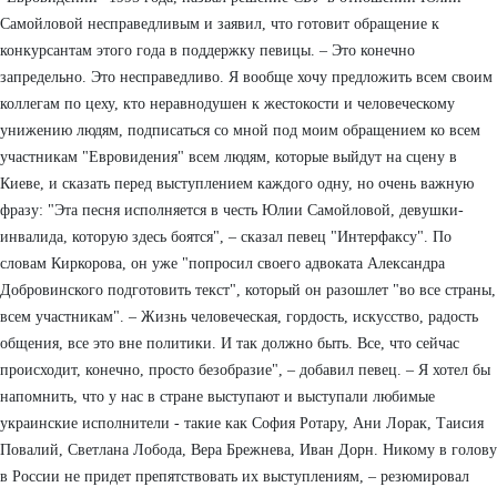
Самойловой несправедливым и заявил, что готовит обращение к
конкурсантам этого года в поддержку певицы. – Это конечно
запредельно. Это несправедливо. Я вообще хочу предложить всем своим
коллегам по цеху, кто неравнодушен к жестокости и человеческому
унижению людям, подписаться со мной под моим обращением ко всем
участникам "Евровидения" всем людям, которые выйдут на сцену в
Киеве, и сказать перед выступлением каждого одну, но очень важную
фразу: "Эта песня исполняется в честь Юлии Самойловой, девушки-
инвалида, которую здесь боятся", – сказал певец "Интерфаксу". По
словам Киркорова, он уже "попросил своего адвоката Александра
Добровинского подготовить текст", который он разошлет "во все страны,
всем участникам". – Жизнь человеческая, гордость, искусство, радость
общения, все это вне политики. И так должно быть. Все, что сейчас
происходит, конечно, просто безобразие", – добавил певец. – Я хотел бы
напомнить, что у нас в стране выступают и выступали любимые
украинские исполнители - такие как София Ротару, Ани Лорак, Таисия
Повалий, Светлана Лобода, Вера Брежнева, Иван Дорн. Никому в голову
в России не придет препятствовать их выступлениям, – резюмировал