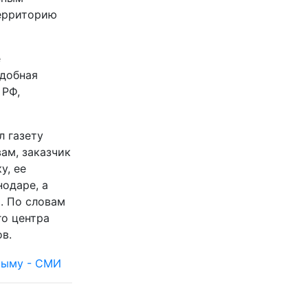
территорию
е
одобная
 РФ,
л газету
ам, заказчик
у, ее
одаре, а
. По словам
го центра
в.