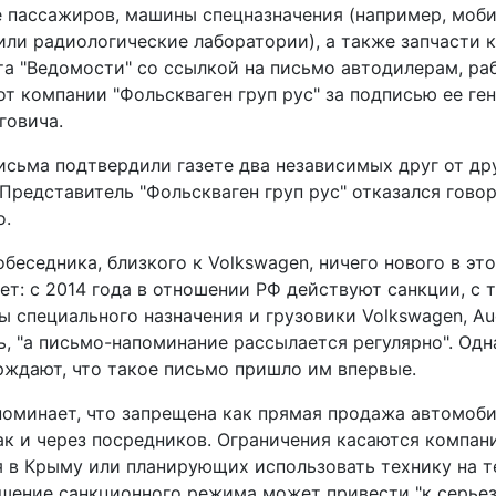
ее пассажиров, машины спецназначения (например, моб
или радиологические лаборатории), а также запчасти к
ета "Ведомости" со ссылкой на письмо автодилерам, р
от компании "Фольскваген груп рус" за подписью ее ге
говича.
исьма подтвердили газете два независимых друг от др
Представитель "Фольскваген груп рус" отказался говор
о.
беседника, близкого к Volkswagen, ничего нового в эт
т: с 2014 года в отношении РФ действуют санкции, с т
 специального назначения и грузовики Volkswagen, Aud
ь, "а письмо-напоминание рассылается регулярно". Одн
рждают, что такое письмо пришло им впервые.
поминает, что запрещена как прямая продажа автомоби
ак и через посредников. Ограничения касаются компан
 в Крыму или планирующих использовать технику на 
шение санкционного режима может привести "к серье