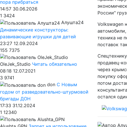
пора прибраться
экономически
14:57 30.06.2026
России" груз
1
3424
Алушта24
Volkswagen н
Динамические конструкторы:
автомобили,
развивающие игрушки для детей
техника не 
23:27 12.09.2024
поставок так
155
7375
Спецтехнику
продавец-ко
OleJek_Studio
Читать обязательно
через крымс
08:18 12.07.2021
покупку офо
3
9741
потом доста
don
С Новым
консультанта
годом от разведовательно-штурмовой
остался оди
бригады ДОН
17:33 31.12.2024
1
12340
Alushta_GPN
Запрет на использование