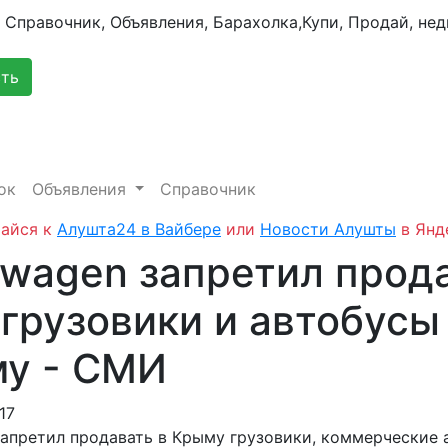
сть
ок
Объявления
Справочник
айся к
Алушта24 в Вайбере
или
Новости Алушты
в Янд
swagen запретил прод
 грузовики и автобусы
у - СМИ
17
запретил продавать в Крыму грузовики, коммерческие