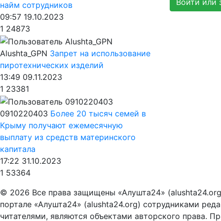
Войти или 
найм сотрудников
09:57 19.10.2023
1
24873
Alushta_GPN
Запрет на использование
пиротехнических изделий
13:49 09.11.2023
1
23381
0910220403
Более 20 тысяч семей в
Крыму получают ежемесячную
выплату из средств материнского
капитала
17:22 31.10.2023
1
53364
© 2026 Все права защищены «Алушта24» (alushta24.or
портале «Алушта24» (alushta24.org) сотрудниками ред
читателями, являются объектами авторского права. Пра