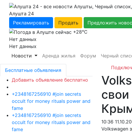
Алушта 24
Рекламировать
Продать
Предложить ново
+28℃
Нет данных
Нет данных
Новости
Аренда жилья
Форум
Черный спис
Подключ
Бесплатные объявления
Volk
Добавить объявление бесплатно
свои
+2348167256910 #join secrets
occult for money rituals power and
Крым
fame
+2348167256910 #join secrets
10:36 11.10.20
occult for money rituals power and
Volkswagen 
fame