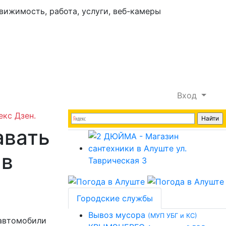
Вход
екс Дзен.
авать
 в
Городские службы
Вывоз мусора
(МУП УБГ и КС)
 автомобили