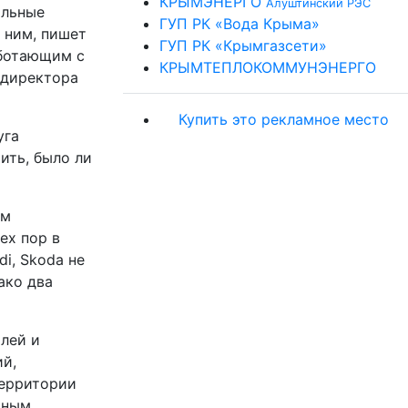
КРЫМЭНЕРГО
Алуштинский РЭС
ильные
ГУП РК «Вода Крыма»
 ним, пишет
ГУП РК «Крымгазсети»
аботающим с
КРЫМТЕПЛОКОММУНЭНЕРГО
ндиректора
Купить это рекламное место
уга
ить, было ли
ом
ех пор в
i, Skoda не
ако два
лей и
ий,
территории
зным