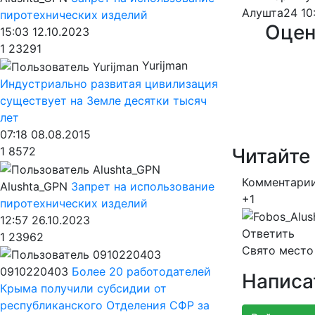
Алушта24
10
пиротехнических изделий
Оцен
15:03 12.10.2023
1
23291
Yurijman
Индустриально развитая цивилизация
существует на Земле десятки тысяч
лет
07:18 08.08.2015
Читайте
1
8572
Комментарии
Alushta_GPN
Запрет на использование
+1
пиротехнических изделий
12:57 26.10.2023
Ответить
1
23962
Свято место 
0910220403
Более 20 работодателей
Написа
Крыма получили субсидии от
республиканского Отделения СФР за