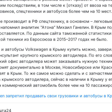
м последствиям, в том числе к [отказу] от ввоза на 
овиков, спецтехники и автобусов более чем на 10 мест.
е производит в РФ спецтехнику, в основном – легковы
 напомнил аналитик "Атона" Михаил Ганелин. В Крым п
поставляется. По данным сайта таможенной статистики
ой техники из Евросоюза в 2015–2017 годах не было.
 и автобусы Volkswagen в Крыму купить можно, завери
нсультант крупного крымского автодилера. По его слов
кий офис автодилера может заказывать нужную техник
рмят документально в Москве, Новосибирске или Красн
вят в Крым. То же самое можно сделать и с запчастями
 крымского автодилера, сейчас в наличии в Крыму у е
н коммерческий автомобиль более чем на 10 пассажиро