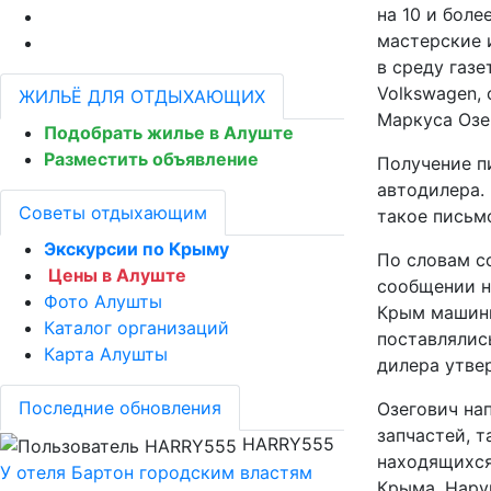
на 10 и бол
мастерские 
в среду газ
Volkswagen, 
ЖИЛЬЁ ДЛЯ ОТДЫХАЮЩИХ
Маркуса Озе
Подобрать жилье в Алуште
Разместить объявление
Получение п
автодилера. 
Советы отдыхающим
такое письм
Экскурсии по Крыму
По словам со
Цены в Алуште
сообщении не
Фото Алушты
Крым машины
Каталог организаций
поставлялис
Карта Алушты
дилера утве
Последние обновления
Озегович на
запчастей, т
HARRY555
находящихся
У отеля Бартон городским властям
Крыма. Нару