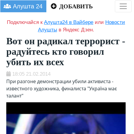
Алушта 24
ДОБАВИТЬ
Подключайся к
Алушта24 в Вайбере
или
Новости
Алушты
в Яндекс Дзен.
Вот он радикал террорист -
радуйтесь кто говорил
убить их всех
18:05 21.02.2014
При разгоне демонстрации убили активиста -
известного художника, финалиста "Україна має
талант"