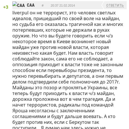
CAA
ОТВЕТИТЬ
#
20:37 21.02.2014
+3
liverpul он не террорист, это человек светлых
идеалов, пришедший по своей воле на майдан,
но судьба его оказалась трагичной как и многих
потерпевших, которые не держали в руках
оружие. Но что вы будете говорить если ч/з
некоторое время в Киеве возникнет новый
майдан уже против новой власти, которая
неизвестно какая будет. Нам власть говорит
соблюдайте закон, сама его не соблюдает, а
оппозиция приходит к власти тоже не законным
способом если перевыборы президента, то
нужно перевыбирать и депутатов, а они первым
делом подтвердили себе полномочия до 2017г.
Майданы это позор и проклятье Украины, все
теперь будут приходить к власти ч/з майдан,
дорожка проложена вот в чем трагедия. Да и
начет террористов, радикалы под командой
Яроша несогласны с заключенными
соглашениями и будут дальше воевать. А кто
будет против них, если с Беркутом так
поступили... Я думаю нам здесь нужно не