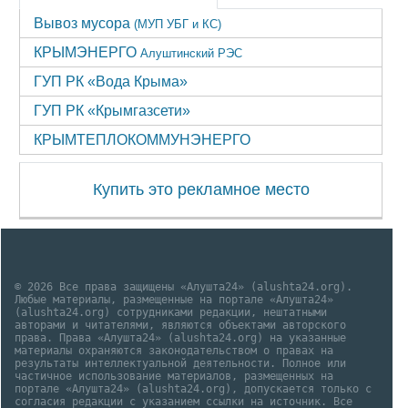
Вывоз мусора
(МУП УБГ и КС)
КРЫМЭНЕРГО
Алуштинский РЭС
ГУП РК «Вода Крыма»
ГУП РК «Крымгазсети»
КРЫМТЕПЛОКОММУНЭНЕРГО
Купить это рекламное место
© 2026 Все права защищены «Алушта24» (alushta24.org).
Любые материалы, размещенные на портале «Алушта24»
(alushta24.org) сотрудниками редакции, нештатными
авторами и читателями, являются объектами авторского
права. Права «Алушта24» (alushta24.org) на указанные
материалы охраняются законодательством о правах на
результаты интеллектуальной деятельности. Полное или
частичное использование материалов, размещенных на
портале «Алушта24» (alushta24.org), допускается только с
согласия редакции с указанием ссылки на источник. Все