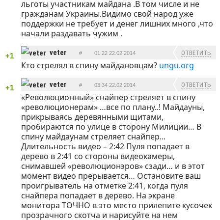
льготы участникам майдана .В том числе и не
гражданам Украины.Видимо свой народ уже
поддержки не требует и денег лишних много ,что
начали раздавать чужим .
veter
ОТВЕТИТЬ
#
01:22 22.02.2014
+1
Кто стрелял в спину майдановцам?
ungu.org
veter
ОТВЕТИТЬ
#
03:34 22.02.2014
+1
«Революционный» снайпер стреляет в спину
«революционерам» …все по плану..! Майдауны,
прикрываясь деревянными щитами,
пробираются по улице в сторону Милиции… В
спину майдаунам стреляет снайпер...
Длительность видео – 2:42 Пуля попадает в
дерево в 2:41 со стороны видеокамеры,
снимавшей «революционэров» сзади… и в этот
момент видео прерывается… Остановите ваш
проигрыватель на отметке 2:41, когда пуля
снайпера попадает в дерево. На экране
монитора ТОЧНО в это место прилепите кусочек
прозрачного скотча и нарисуйте на нем