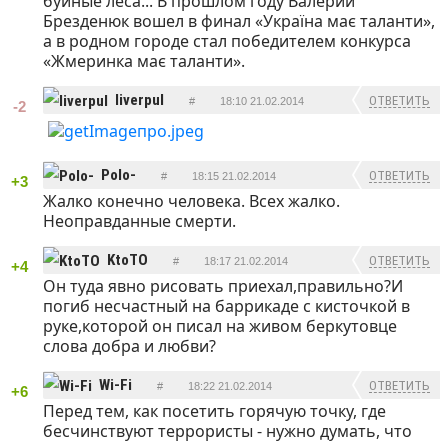
буйные леса... В прошлом году Валерий
Брезденюк вошел в финал «Україна має таланти»,
а в родном городе стал победителем конкурса
«Жмеринка має таланти».
liverpul
ОТВЕТИТЬ
#
18:10 21.02.2014
-2
Polo-
ОТВЕТИТЬ
#
18:15 21.02.2014
+3
Жалко конечно человека. Всех жалко.
Неоправданные смерти.
KtoTO
ОТВЕТИТЬ
#
18:17 21.02.2014
+4
Он туда явно рисовать приехал,правильно?И
погиб несчастный на баррикаде с кисточкой в
руке,которой он писал на живом беркутовце
слова добра и любви?
Wi-Fi
ОТВЕТИТЬ
#
18:22 21.02.2014
+6
Перед тем, как посетить горячую точку, где
бесчинствуют террористы - нужно думать, что