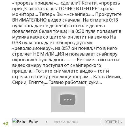
«прорезь прицела»… сделали? Кстати, «прорезь
прицела» оказалась ТОЧНО В ЦЕНТРЕ экрана
монитора… Теперь Вы – «снайпер»… Прокрутите
ВНИМАТЕЛЬНО видео сначала. На отметке 0:18
пуля попадает в дерево(на стволе дерева
появляется белая точка) На 0:30 пуля попадает в
мужика каске со щитом- он летит на землю На
0:38 пуля попадает в бедро другому
«революционеру», на 0:57 он понял, что в него
стреляет НЕ МИЛИЦИЯ и показывает снайперу
окровавленную ладонь……… Резюме - сигнал на
видеокамеру поступал от снайперского
прицела..! Тот, кто снимал это видео – тот и
стрелял в спину революционерам… Как в Ливии,
Сирии, Египте,…Грязно работают, суки…
Polo-
ОТВЕТИТЬ
#
09:47 22.02.2014
+2