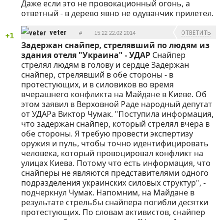
Даже если это не провокационный огонь, а
ответный - в дерево явно не одуванчик прилетел.
veter
ОТВЕТИТЬ
#
15:22 22.02.2014
+1
Задержан снайпер, стрелявший по людям из
здания отеля "Украина" - УДАР
Снайпер
стрелял людям в голову и сердце Задержан
снайпер, стрелявший в обе стороны - в
протестующих, и в силовиков во время
вчерашнего конфликта на Майдане в Киеве. Об
этом заявил в Верховной Раде народный депутат
от УДАРа Виктор Чумак. "Поступила информация,
что задержан снайпер, который стрелял вчера в
обе стороны. Я требую провести экспертизу
оружия и пуль, чтобы точно идентифицировать
человека, который провоцировал конфликт на
улицах Киева. Потому что есть информация, что
снайперы не являются представителями одного
подразделения украинских силовых структур", -
подчеркнул Чумак. Напомним, на Майдане в
результате стрельбы снайпера погибли десятки
протестующих. По словам активистов, снайпер