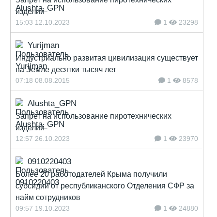
изделий
15:03 12.10.2023
1
23298
Yurijman
Индустриально развитая цивилизация существует
на Земле десятки тысяч лет
07:18 08.08.2015
1
8578
Alushta_GPN
Запрет на использование пиротехнических
изделий
12:57 26.10.2023
1
23970
0910220403
Более 20 работодателей Крыма получили
субсидии от республиканского Отделения СФР за
найм сотрудников
09:57 19.10.2023
1
24880