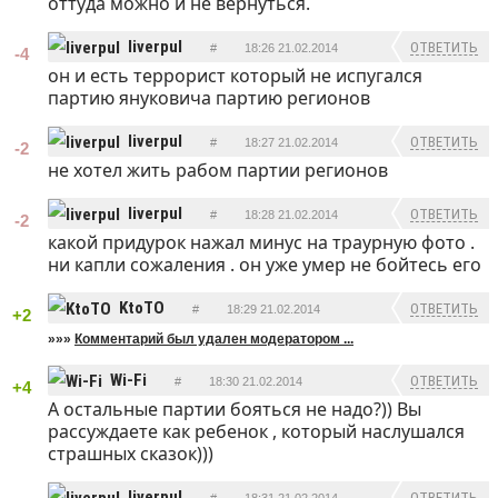
оттуда можно и не вернуться.
liverpul
ОТВЕТИТЬ
#
18:26 21.02.2014
-4
он и есть террорист который не испугался
партию януковича партию регионов
liverpul
ОТВЕТИТЬ
#
18:27 21.02.2014
-2
не хотел жить рабом партии регионов
liverpul
ОТВЕТИТЬ
#
18:28 21.02.2014
-2
какой придурок нажал минус на траурную фото .
ни капли сожаления . он уже умер не бойтесь его
KtoTO
ОТВЕТИТЬ
#
18:29 21.02.2014
+2
»»»
Комментарий был удален модератором ...
Wi-Fi
ОТВЕТИТЬ
#
18:30 21.02.2014
+4
А остальные партии бояться не надо?)) Вы
рассуждаете как ребенок , который наслушался
страшных сказок)))
liverpul
ОТВЕТИТЬ