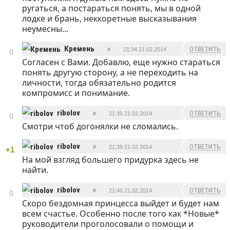
ругаться, а постараться понять, мы в одной
лодке и брань, неккоретные высказывания
неумесны...
Кремень
ОТВЕТИТЬ
#
21:34 21.02.2014
0
Согласен с Вами. Добавлю, еще нужно стараться
понять другую сторону, а не переходить на
личности, тогда обязательно родится
компромисс и понимание.
ribolov
ОТВЕТИТЬ
#
21:35 21.02.2014
0
Смотри чтоб догонялки не сломались.
ribolov
ОТВЕТИТЬ
#
21:39 21.02.2014
+1
На мой взгляд большего придурка здесь не
найти.
ribolov
ОТВЕТИТЬ
#
21:46 21.02.2014
0
Скоро бездомная принцесса выйдет и будет нам
всем счастье. Особенно после того как *Новые*
руководители проголосовали о помощи и