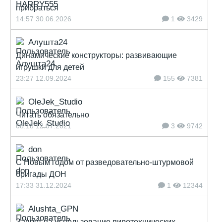
прибраться
14:57 30.06.2026
1
3429
Алушта24
Динамические конструкторы: развивающие
игрушки для детей
23:27 12.09.2024
155
7381
OleJek_Studio
Читать обязательно
08:18 12.07.2021
3
9742
don
С Новым годом от разведовательно-штурмовой
бригады ДОН
17:33 31.12.2024
1
12344
Alushta_GPN
Запрет на использование пиротехнических