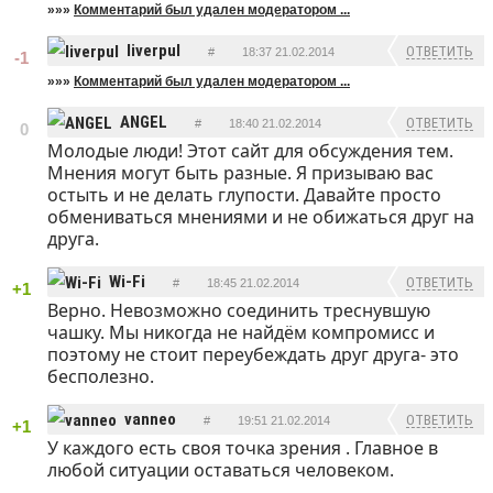
»»»
Комментарий был удален модератором ...
liverpul
ОТВЕТИТЬ
#
18:37 21.02.2014
-1
»»»
Комментарий был удален модератором ...
ANGEL
ОТВЕТИТЬ
#
18:40 21.02.2014
0
Молодые люди! Этот сайт для обсуждения тем.
Мнения могут быть разные. Я призываю вас
остыть и не делать глупости. Давайте просто
обмениваться мнениями и не обижаться друг на
друга.
Wi-Fi
ОТВЕТИТЬ
#
18:45 21.02.2014
+1
Верно. Невозможно соединить треснувшую
чашку. Мы никогда не найдём компромисс и
поэтому не стоит переубеждать друг друга- это
бесполезно.
vanneo
ОТВЕТИТЬ
#
19:51 21.02.2014
+1
У каждого есть своя точка зрения . Главное в
любой ситуации оставаться человеком.