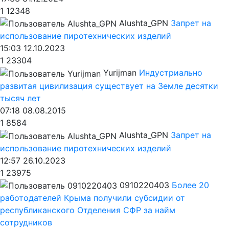
1
12348
Alushta_GPN
Запрет на
использование пиротехнических изделий
15:03 12.10.2023
1
23304
Yurijman
Индустриально
развитая цивилизация существует на Земле десятки
тысяч лет
07:18 08.08.2015
1
8584
Alushta_GPN
Запрет на
использование пиротехнических изделий
12:57 26.10.2023
1
23975
0910220403
Более 20
работодателей Крыма получили субсидии от
республиканского Отделения СФР за найм
сотрудников