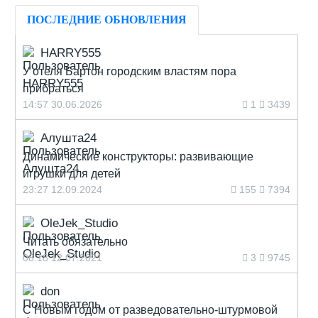
ПОСЛЕДНИЕ ОБНОВЛЕНИЯ
HARRY555
У отеля Бартон городским властям пора
прибраться
14:57 30.06.2026
1
3439
Алушта24
Динамические конструкторы: развивающие
игрушки для детей
23:27 12.09.2024
155
7394
OleJek_Studio
Читать обязательно
08:18 12.07.2021
3
9745
don
С Новым годом от разведовательно-штурмовой