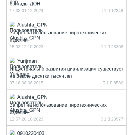
бригады ДОН
17:33 31.12.2024
1
12348
Alushta_GPN
Запрет на использование пиротехнических
изделий
15:03 12.10.2023
1
23306
Yurijman
Индустриально развитая цивилизация существует
на Земле десятки тысяч лет
07:18 08.08.2015
1
8586
Alushta_GPN
Запрет на использование пиротехнических
изделий
12:57 26.10.2023
1
23977
0910220403