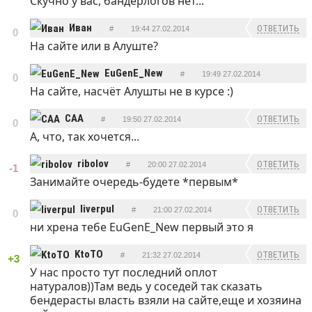
Скучно у вас, бандерлогов нет...
ОТВЕТИТЬ
Иван
ОТВЕТИТЬ
#
19:44 27.02.2014
0
На сайте или в Алуште?
EuGenE_New
#
19:49 27.02.2014
0
На сайте, насчёт Алушты не в курсе :)
ОТВЕТИТЬ
CAA
ОТВЕТИТЬ
#
19:50 27.02.2014
0
А, что, так хочется...
ribolov
ОТВЕТИТЬ
#
20:00 27.02.2014
-1
Занимайте очередь-будете *первым*
liverpul
ОТВЕТИТЬ
#
21:00 27.02.2014
0
ни хрена тебе EuGenE_New первый это я
KtoTO
ОТВЕТИТЬ
#
21:32 27.02.2014
+3
У нас просто тут последний оплот
натуралов))Там ведь у соседей так сказать
бендерасты власть взяли на сайте,еще и хозяина