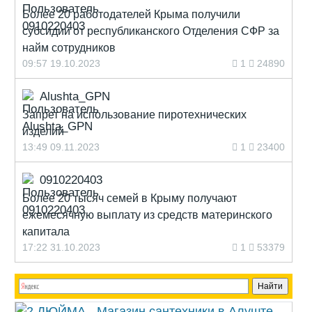
Более 20 работодателей Крыма получили
субсидии от республиканского Отделения СФР за
найм сотрудников
09:57 19.10.2023
1
24890
Alushta_GPN
Запрет на использование пиротехнических
изделий
13:49 09.11.2023
1
23400
0910220403
Более 20 тысяч семей в Крыму получают
ежемесячную выплату из средств материнского
капитала
17:22 31.10.2023
1
53379