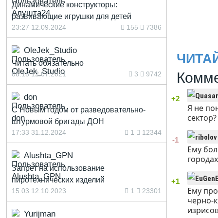
Динамические конструкторы:
развивающие игрушки для детей
23:27 12.09.2024
155
7386
OleJek_Studio
ЧИТА
Читать обязательно
Комме
08:18 12.07.2021
3
9742
don
+2
Я не по
С Новым годом от разведовательно-
сектор? 
штурмовой бригады ДОН
17:33 31.12.2024
1
12344
-1
Ему бол
Alushta_GPN
городах
Запрет на использование
пиротехнических изделий
+1
Ему про
15:03 12.10.2023
1
23301
черно-к
изрисов
Yurijman