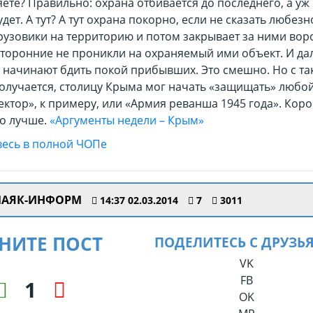
ете? Правильно: охрана отбивается до последнего, а уж
удет. А тут? А тут охрана покорно, если не сказать любезн
рузовики на территорию и потом закрывает за ними вор
сторонние не проникли на охраняемый ими объект. И да
 начинают бдить покой прибывших. Это смешно. Но с та
получается, столицу Крыма мог начать «защищать» любо
ктор», к примеру, или «Армия реванша 1945 года». Коро
то лучше.
«Аргументы недели – Крым»
АЯК-ИНФОРМ
14:37 02.03.2014
7
3011
НИТЕ ПОСТ
ПОДЕЛИТЕСЬ С ДРУЗЬ
VK
FB
1
OK