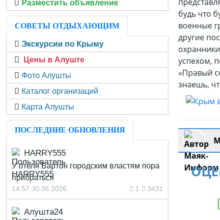
представля
Разместить объявление
будь что б
военные г
СОВЕТЫ ОТДЫХАЮЩИМ
другие по
Экскурсии по Крыму
охранники
Цены в Алуште
успехом, 
«Правый се
Фото Алушты
знаешь, ч
Каталог организаций
Карта Алушты
ПОСЛЕДНИЕ ОБНОВЛЕНИЯ
М
HARRY555
У отеля Бартон городским властям пора
ОЦЕ
прибраться
14:57 30.06.2026
1
3431
Алушта24