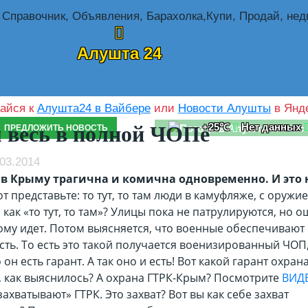
Алушта 24
айся к
Алушта24 в Вайбере
или
Новости Алушты
в Янде
+25℃
Нет данных
весь в полной ЧОПе
ПРЕДЛОЖИТЬ НОВОСТЬ
03.2014
 в Крыму трагична и комична одновременно. И это 
т представьте: то тут, то там люди в камуфляже, с оружие
, как «то тут, то там»? Улицы пока не патрулируются, но 
тому идет. Потом выясняется, что военные обеспечивают
сть. То есть это такой получается военизированный ЧОП
 он есть гарант. А так оно и есть! Вот какой гарант охран
, как выяснилось? А охрана ГТРК-Крым? Посмотрите
ВИД
ахватывают» ГТРК. Это захват? Вот вы как себе захват