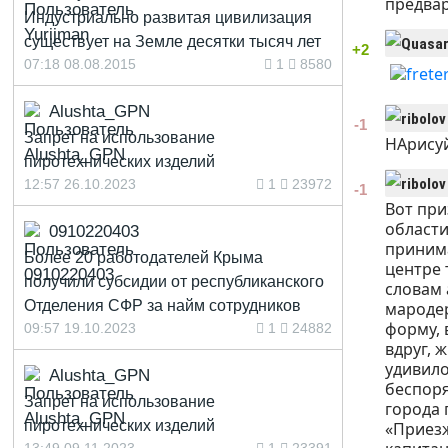
предвар
Индустриально развитая цивилизация
существует на Земле десятки тысяч лет
+2
07:18 08.08.2015
1
8580
Alushta_GPN
-1
Запрет на использование
НАрисуй
пиротехнических изделий
12:57 26.10.2023
1
23972
-1
Вот при
области
0910220403
принима
Более 20 работодателей Крыма
центре 
получили субсидии от республиканского
словам 
Отделения СФР за найм сотрудников
мародер
форму, 
09:57 19.10.2023
1
24882
вдруг, 
удивило
Alushta_GPN
беспоря
Запрет на использование
города 
пиротехнических изделий
«Приезж