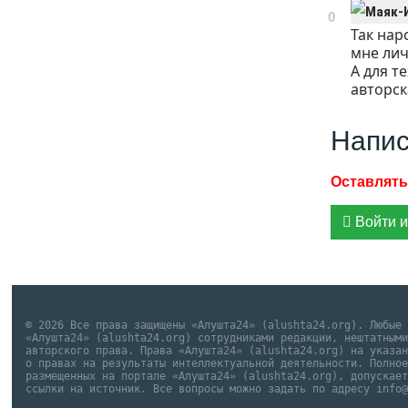
0
Так нар
мне лич
А для т
авторск
Напис
Войти и
© 2026 Все права защищены «Алушта24» (alushta24.org). Любые
«Алушта24» (alushta24.org) сотрудниками редакции, нештатным
авторского права. Права «Алушта24» (alushta24.org) на указа
о правах на результаты интеллектуальной деятельности. Полно
размещенных на портале «Алушта24» (alushta24.org), допускае
ссылки на источник. Все вопросы можно задать по адресу info