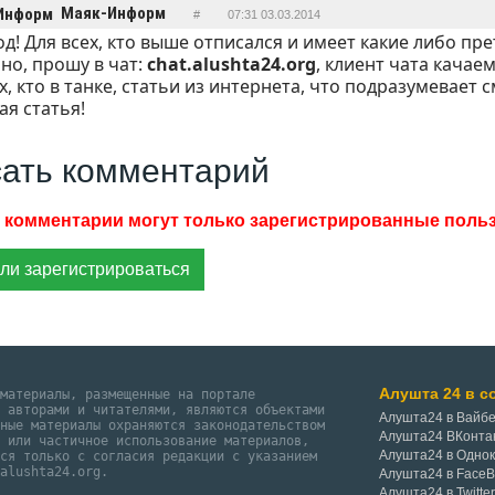
Маяк-Информ
#
07:31 03.03.2014
од! Для всех, кто выше отписался и имеет какие либо пр
но, прошу в чат:
chat.alushta24.org
, клиент чата качае
ех, кто в танке, статьи из интернета, что подразумевает с
ая статья!
ать комментарий
ли зарегистрироваться
Алушта 24 в с
 материалы, размещенные на портале
и авторами и читателями, являются объектами
Алушта24 в Вайб
нные материалы охраняются законодательством
Алушта24 ВКонта
е или частичное использование материалов,
Алушта24 в Одно
тся только с согласия редакции с указанием
@alushta24.org.
Алушта24 в Face
Алушта24 в Twitte