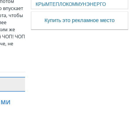
 потом
КРЫМТЕПЛОКОММУНЭНЕРГО
о впускает
ота, чтобы
Купить это рекламное место
лее
ким же
й ЧОП! ЧОП
че, не
ЯМИ