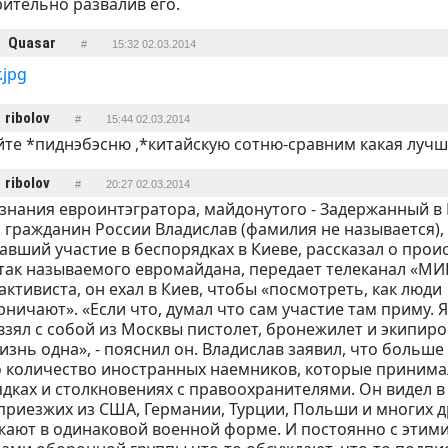
ительно развалив его.
Quasar
#
15:32 02.03.2014
ribolov
#
15:44 02.03.2014
те *пиднэбэсню ,*китайскую сотню-сравним какая лучш
ribolov
#
20:27 02.03.2014
знания евроинтэгратора, майдонутого - Задержанный в
 гражданин России Владислав (фамилия не называется),
вший участие в беспорядках в Киеве, рассказал о про
так называемого евромайдана, передает телеканал «МИР
активиста, он ехал в Киев, чтобы «посмотреть, как люди
ничают». «Если что, думал что сам участие там приму. Я
взял с собой из Москвы пистолет, бронежилет и экипиро
жизнь одна», - пояснил он. Владислав заявил, что больше 
 количество иностранных наемников, которые принимал
дках и столкновениях с правоохранителями. Он видел в
приезжих из США, Германии, Турции, Польши и многих др
ают в одинаковой военной форме. И постоянно с этим