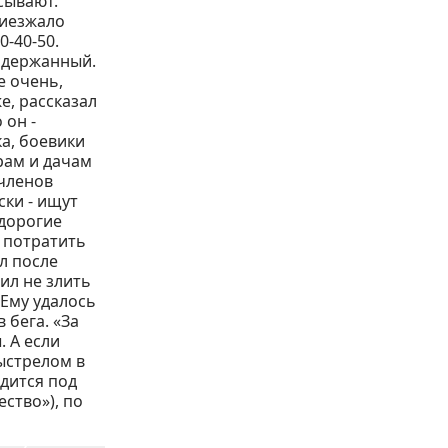
сывают.
риезжало
-40-50.
задержанный.
е очень,
е, рассказал
 он -
а, боевики
рам и дачам
 членов
ки - ищут
дорогие
 потратить
л после
сил не злить
 Ему удалось
 бега. «За
 А если
Выстрелом в
одится под
ство»), по