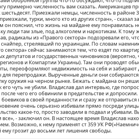
ами оборонной группы что-то обсуждают, что-то подпи
гу примерно численность вам сказать. Американцев п
 шестьдесят. Приезжали немцы, численность в районе 30
приезжали, турки, много кто из других стран», - сказал 
м он пояснил, что жизнь на майдане ему понравилась н
ку люди там злые, под алкоголем и наркотикам. К тому ж
ав, радикалы из «Правого сектора» подозревали его, что
 снайпер, стрелявший по украинцам. По словам наемник
о сектора» сейчас занимаются тем, что ездят по кварти
х депутатов и государственных чиновников (вероятно,
регионов и Компартии Украины). Там они проводят обыс
ты, переоформляют недвижимость на себя и забирают 
 для перепродажи. Вырученные деньги они собираются
пку оружия на черном рынке. Бежать с майдана он реши
ак его чуть не убили. Владислав дал интервью, где попро
 после чего его обвинили в предательстве и допросили.
 боевиков в своей преданности и сразу же отправиться в
овение очень серьезно избивали прямо посреди улицы.
льство какое-то, просто заводили в подвал и убивали. 
и все», - заключил он. В настоящее время Владислав нах
ием. Возможно, к нему применят ст 359 УК РФ(«Наемниче
 ему грозит до восьми лет лишения свободы.