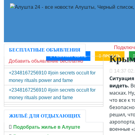
Подключ
БЕСПЛАТНЫЕ ОБЪЯВЛЕНИЯ
Крым 
РЕКЛАМИРОВАТЬ
ПРОДАТЬ
Добавить объявление бесплатно
14:37 02.
+2348167256910 #join secrets occult for
Ситуация
money rituals power and fame
видеть.
Во
+2348167256910 #join secrets occult for
масках. Ну
money rituals power and fame
что все к 
безопасно
решил, что
ЖИЛЬЁ ДЛЯ ОТДЫХАЮЩИХ
аэропорта
Подобрать жилье в Алуште
военные «з