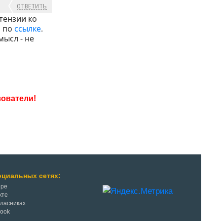
ОТВЕТИТЬ
етензии ко
м по
ссылке
.
мысл - не
оциальных сетях:
ере
кте
класниках
Book
r