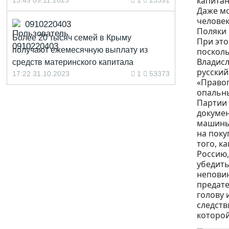
капитан
13:49 09.11.2023
1
23391
Даже мо
человек
0910220403
Поляки 
Более 20 тысяч семей в Крыму
При это
получают ежемесячную выплату из
посколь
Владисл
средств материнского капитала
русский
17:22 31.10.2023
1
53373
«Правог
опальны
Партии 
докумен
машины
на поку
того, к
Россию,
убедить
неповин
предате
голову 
следств
которой