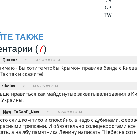
MR
GP
TW
ЙТЕ ТАКЖЕ
нтарии (
7
)
Quasar
#
14:45 02.03.2014
нимаю - Вы хотите чтобы Крымом правила банда с Киев
Так так и скажите!
ribolov
#
14:55 02.03.2014
ьше нравиться как майдонутые захватывали здания в Ки
 Украины.
EuGenE_New
#
15:29 02.03.2014
сто слишком тихо и спокойно, а надо с дубинами, феер
расными тряпками. И обязательно солнцеворотами все
ать, а на лбу памятника Ленину написать "Небесна сотн