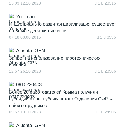
15:03 12.10.2023
1
23315
Yurijman
Индустриально развитая цивилизация существует
на Земле десятки тысяч лет
07:18 08.08.2015
1
8595
Alushta_GPN
Запрет на использование пиротехнических
изделий
12:57 26.10.2023
1
23986
0910220403
Более 20 работодателей Крыма получили
субсидии от республиканского Отделения СФР за
найм сотрудников
09:57 19.10.2023
1
24905
Alushta_GPN