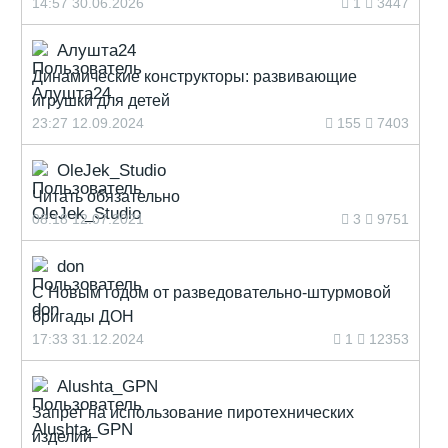
14:57 30.06.2026
1
3447
Алушта24
Динамические конструкторы: развивающие
игрушки для детей
23:27 12.09.2024
155
7403
OleJek_Studio
Читать обязательно
08:18 12.07.2021
3
9751
don
С Новым годом от разведовательно-штурмовой
бригады ДОН
17:33 31.12.2024
1
12353
Alushta_GPN
Запрет на использование пиротехнических
изделий