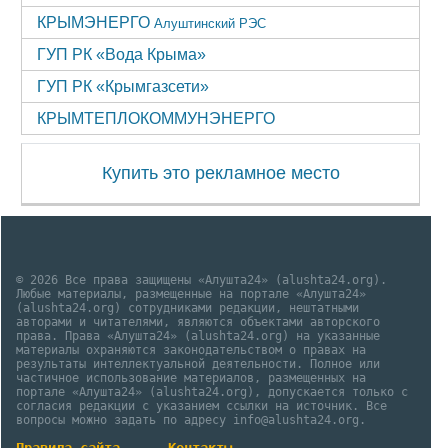
КРЫМЭНЕРГО
Алуштинский РЭС
ГУП РК «Вода Крыма»
ГУП РК «Крымгазсети»
КРЫМТЕПЛОКОММУНЭНЕРГО
Купить это рекламное место
© 2026 Все права защищены «Алушта24» (alushta24.org).
Любые материалы, размещенные на портале «Алушта24»
(alushta24.org) сотрудниками редакции, нештатными
авторами и читателями, являются объектами авторского
права. Права «Алушта24» (alushta24.org) на указанные
материалы охраняются законодательством о правах на
результаты интеллектуальной деятельности. Полное или
частичное использование материалов, размещенных на
портале «Алушта24» (alushta24.org), допускается только с
согласия редакции с указанием ссылки на источник. Все
вопросы можно задать по адресу info@alushta24.org.