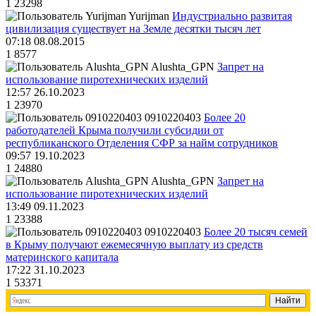
1
23298
Yurijman
Индустриально развитая
цивилизация существует на Земле десятки тысяч лет
07:18 08.08.2015
1
8577
Alushta_GPN
Запрет на
использование пиротехнических изделий
12:57 26.10.2023
1
23970
0910220403
Более 20
работодателей Крыма получили субсидии от
республиканского Отделения СФР за найм сотрудников
09:57 19.10.2023
1
24880
Alushta_GPN
Запрет на
использование пиротехнических изделий
13:49 09.11.2023
1
23388
0910220403
Более 20 тысяч семей
в Крыму получают ежемесячную выплату из средств
материнского капитала
17:22 31.10.2023
1
53371