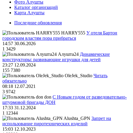
Фото Алушты
Каталог организаций
Карта Алушты
Последние обновления
HARRY555
У отеля Бартон
городским властям пора прибраться
14:57 30.06.2026
1
3429
Алушта24
Динамические
конструкторы: развивающие игрушки для детей
23:27 12.09.2024
155
7380
OleJek_Studio
Читать
обязательно
08:18 12.07.2021
3
9742
don
С Новым годом от разведовательно-
штурмовой бригады ДОН
17:33 31.12.2024
1
12344
Alushta_GPN
Запрет на
использование пиротехнических изделий
15:03 12.10.2023