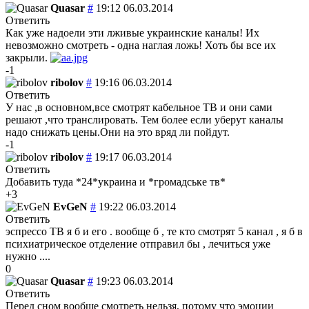
Quasar
#
19:12 06.03.2014
Ответить
Как уже надоели эти лживые украинские каналы! Их
невозможно смотреть - одна наглая ложь! Хоть бы все их
закрыли.
-1
ribolov
#
19:16 06.03.2014
Ответить
У нас ,в основном,все смотрят кабельное ТВ и они сами
решают ,что транслировать. Тем более если уберут каналы
надо снижать цены.Они на это вряд ли пойдут.
-1
ribolov
#
19:17 06.03.2014
Ответить
Добавить туда *24*украина и *громадське тв*
+3
EvGeN
#
19:22 06.03.2014
Ответить
эспрессо ТВ я б и его . вообще б , те кто смотрят 5 канал , я б в
психиатрическое отделение отправил бы , лечиться уже
нужно ....
0
Quasar
#
19:23 06.03.2014
Ответить
Перед сном вообще смотреть нельзя, потому что эмоции