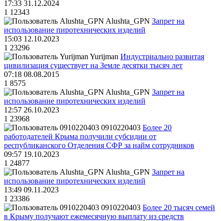
17:33 31.12.2024
1
12343
Alushta_GPN
Запрет на
использование пиротехнических изделий
15:03 12.10.2023
1
23296
Yurijman
Индустриально развитая
цивилизация существует на Земле десятки тысяч лет
07:18 08.08.2015
1
8575
Alushta_GPN
Запрет на
использование пиротехнических изделий
12:57 26.10.2023
1
23968
0910220403
Более 20
работодателей Крыма получили субсидии от
республиканского Отделения СФР за найм сотрудников
09:57 19.10.2023
1
24877
Alushta_GPN
Запрет на
использование пиротехнических изделий
13:49 09.11.2023
1
23386
0910220403
Более 20 тысяч семей
в Крыму получают ежемесячную выплату из средств