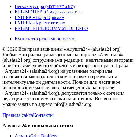
Вывоз мусора
(МУП УБГ и КС)
КРЫМЭНЕРГО
Алуштинский РЭС
ГУП РК «Вода Крыма»
ГУП РК «Крымгазсети»
КРЫМТЕПЛОКОММУНЭНЕРГО
Купить это рекламное место
© 2026 Все права защищены «Алушта24» (alushta24.org).
Любые материалы, размещенные на портале «Алушта24»
(alushta24.org) сотрудниками редакции, нештатными авторами
и читателями, являются объектами авторского права. Права
«Алушта24» (alushta24.org) на указанные материалы
охраняются законодательством о правах на результаты
интеллектуальной деятельности. Полное или частичное
использование материалов, размещенных на портале
«Алушта24» (alushta24.org), допускается только с согласия
редакции с указанием ссылки на источник. Все вопросы
можно задать по адресу info@alushta24.org.
Правила сайта
Контакты
Алушта 24 в социальных сетях:
Алушта24 в Вайбере