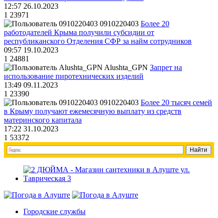
12:57 26.10.2023
1
23971
0910220403
Более 20
работодателей Крыма получили субсидии от
республиканского Отделения СФР за найм сотрудников
09:57 19.10.2023
1
24881
Alushta_GPN
Запрет на
использование пиротехнических изделий
13:49 09.11.2023
1
23390
0910220403
Более 20 тысяч семей
в Крыму получают ежемесячную выплату из средств
материнского капитала
17:22 31.10.2023
1
53372
Городские службы