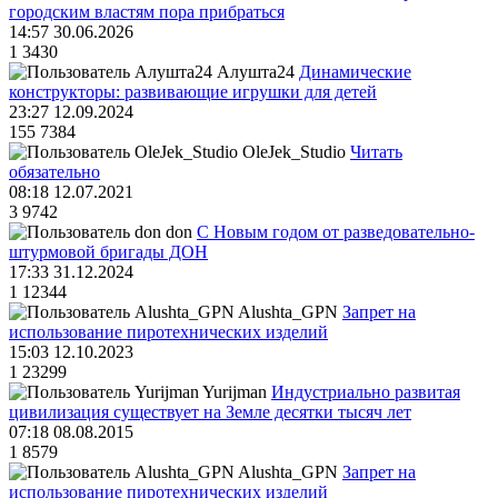
городским властям пора прибраться
14:57 30.06.2026
1
3430
Алушта24
Динамические
конструкторы: развивающие игрушки для детей
23:27 12.09.2024
155
7384
OleJek_Studio
Читать
обязательно
08:18 12.07.2021
3
9742
don
С Новым годом от разведовательно-
штурмовой бригады ДОН
17:33 31.12.2024
1
12344
Alushta_GPN
Запрет на
использование пиротехнических изделий
15:03 12.10.2023
1
23299
Yurijman
Индустриально развитая
цивилизация существует на Земле десятки тысяч лет
07:18 08.08.2015
1
8579
Alushta_GPN
Запрет на
использование пиротехнических изделий