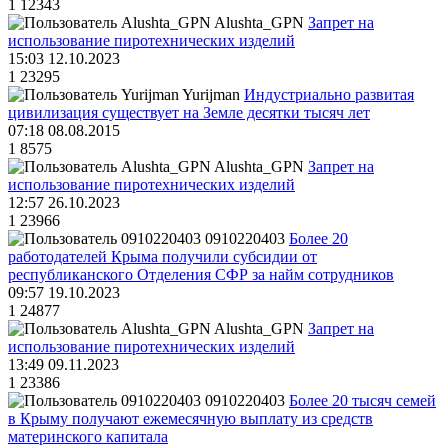
1
12343
Alushta_GPN
Запрет на
использование пиротехнических изделий
15:03 12.10.2023
1
23295
Yurijman
Индустриально развитая
цивилизация существует на Земле десятки тысяч лет
07:18 08.08.2015
1
8575
Alushta_GPN
Запрет на
использование пиротехнических изделий
12:57 26.10.2023
1
23966
0910220403
Более 20
работодателей Крыма получили субсидии от
республиканского Отделения СФР за найм сотрудников
09:57 19.10.2023
1
24877
Alushta_GPN
Запрет на
использование пиротехнических изделий
13:49 09.11.2023
1
23386
0910220403
Более 20 тысяч семей
в Крыму получают ежемесячную выплату из средств
материнского капитала