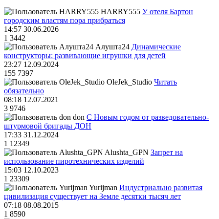
HARRY555
У отеля Бартон
городским властям пора прибраться
14:57 30.06.2026
1
3442
Алушта24
Динамические
конструкторы: развивающие игрушки для детей
23:27 12.09.2024
155
7397
OleJek_Studio
Читать
обязательно
08:18 12.07.2021
3
9746
don
С Новым годом от разведовательно-
штурмовой бригады ДОН
17:33 31.12.2024
1
12349
Alushta_GPN
Запрет на
использование пиротехнических изделий
15:03 12.10.2023
1
23309
Yurijman
Индустриально развитая
цивилизация существует на Земле десятки тысяч лет
07:18 08.08.2015
1
8590