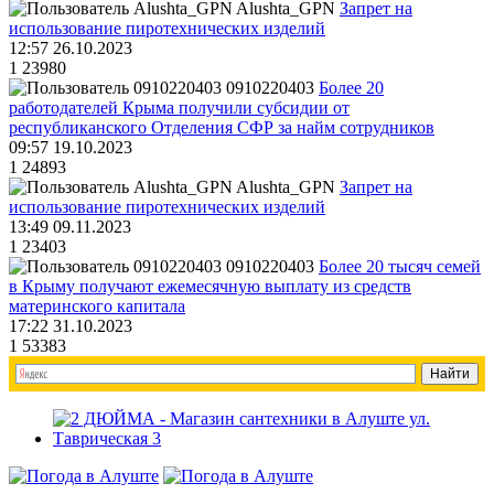
Alushta_GPN
Запрет на
использование пиротехнических изделий
12:57 26.10.2023
1
23980
0910220403
Более 20
работодателей Крыма получили субсидии от
республиканского Отделения СФР за найм сотрудников
09:57 19.10.2023
1
24893
Alushta_GPN
Запрет на
использование пиротехнических изделий
13:49 09.11.2023
1
23403
0910220403
Более 20 тысяч семей
в Крыму получают ежемесячную выплату из средств
материнского капитала
17:22 31.10.2023
1
53383