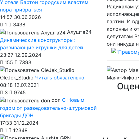
У отеля Бартон городским властям
Радикалам у
пора прибраться
исполняющег
14:57 30.06.2026
партии. И вд
1
3438
колонны и от
Алушта24
депутатам Ра
Динамические конструкторы:
они никуда н
развивающие игрушки для детей
23:27 12.09.2024
155
7393
Маяк-Инфор
OleJek_Studio
Читать обязательно
Оцен
08:18 12.07.2021
3
9745
don
С Новым
годом от разведовательно-штурмовой
бригады ДОН
17:33 31.12.2024
1
12348