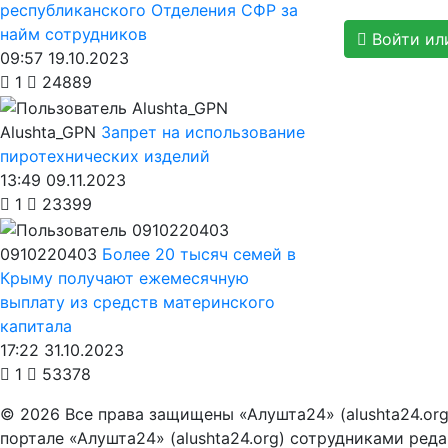
республиканского Отделения СФР за
найм сотрудников
Войти ил
09:57 19.10.2023
1
24889
Alushta_GPN
Запрет на использование
пиротехнических изделий
13:49 09.11.2023
1
23399
0910220403
Более 20 тысяч семей в
Крыму получают ежемесячную
выплату из средств материнского
капитала
17:22 31.10.2023
1
53378
© 2026 Все права защищены «Алушта24» (alushta24.or
портале «Алушта24» (alushta24.org) сотрудниками ред