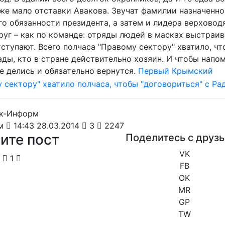
же мало отставки Авакова. Звучат фамилии назначенно
о обязанности президента, а затем и лидера верховод
руг – как по команде: отряды людей в масках выстраи
ступают. Всего полчаса "Правому сектору" хватило, чт
ды, кто в стране действительно хозяин. И чтобы напом
е делись и обязательно вернутся.
Первый Крымский
м
14:43 28.03.2014
3
2247
ите пост
Поделитесь с друз
VK
1
FB
OK
MR
GP
TW