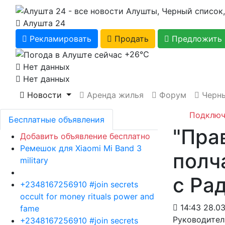
Алушта 24
Рекламировать
Продать
Предложить 
+26℃
Нет данных
Нет данных
Новости
Аренда жилья
Форум
Черны
Подключ
Бесплатные объявления
"Пра
Добавить объявление бесплатно
Ремешок для Xiaomi Mi Band 3
полч
military
с Ра
+2348167256910 #join secrets
occult for money rituals power and
14:43 28.03
fame
Руководител
+2348167256910 #join secrets