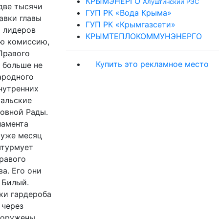
КРЫМЭНЕРГО
Алуштинский РЭС
две тысячи
ГУП РК «Вода Крыма»
авки главы
ГУП РК «Крымгазсети»
х лидеров
КРЫМТЕПЛОКОММУНЭНЕРГО
ую комиссию,
Правого
Купить это рекламное место
ь больше не
ародного
внутренних
ральские
ховной Рады.
ламента
 уже месяц
штурмует
равого
а. Его они
 Билый.
ики гардероба
 через
ооружены.