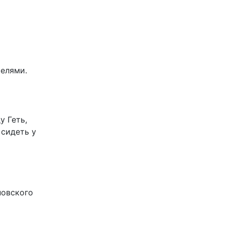
телями.
у Геть,
 сидеть у
новского