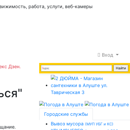
Вход
екс Дзен.
ься"
Городские службы
Вывоз мусора
(МУП УБГ и КС)
щание.