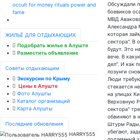
Обсуждали п
occult for money rituals power and
боевиков ос
fame
МВД Авакова
Александра 
которая зай
ЖИЛЬЁ ДЛЯ ОТДЫХАЮЩИХ
сектора". В 
Подобрать жилье в Алуште
будут.
Это на
Разместить объявление
вече. В каку
дел". И как 
Советы отдыхающим
лозунги сно
Экскурсии по Крыму
Люди требую
Цены в Алуште
стекается н
Фото Алушты
на улицах К
Каталог организаций
Верховную Р
Карта Алушты
сектора" тр
обвиняют в 
Последние обновления
Штурм Рады, 
убегают, за
HARRY555
подземный хо