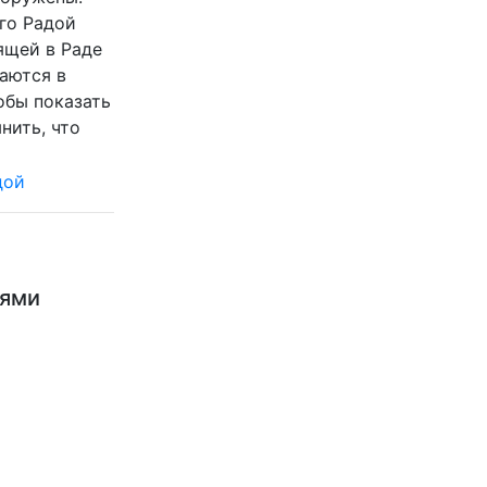
го Радой
ящей в Раде
ваются в
обы показать
нить, что
ьями