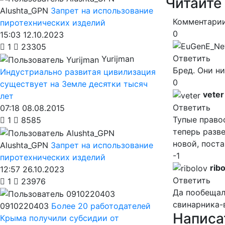
Читайте
Alushta_GPN
Запрет на использование
Комментарии
пиротехнических изделий
0
15:03 12.10.2023
1
23305
Ответить
Yurijman
Бред. Они ни
Индустриально развитая цивилизация
0
существует на Земле десятки тысяч
veter
лет
Ответить
07:18 08.08.2015
Тупые правос
1
8585
теперь разве
новой, поста
Alushta_GPN
Запрет на использование
-1
пиротехнических изделий
rib
12:57 26.10.2023
Ответить
1
23976
Да пообещал
свинарника-в
0910220403
Более 20 работодателей
Написа
Крыма получили субсидии от