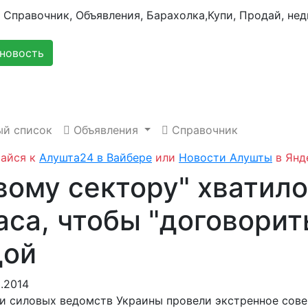
новость
й список
Объявления
Справочник
айся к
Алушта24 в Вайбере
или
Новости Алушты
в Янд
вому сектору" хватило
аса, чтобы "договорит
дой
.2014
и силовых ведомств Украины провели экстренное сове