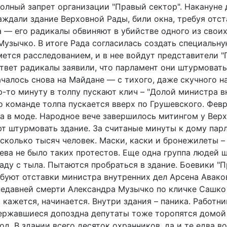
олный запрет организации "Правый сектор". Накануне 
аждали здание Верховной Рады, били окна, требуя отст
 — его радикалы обвиняют в убийстве одного из свои
Музычко. В итоге Рада согласилась создать специальн
мется расследованием, и в нее войдут представители "
ответ радикалы заявили, что парламент они штурмоват
чалось снова на Майдане — с тихого, даже скучного н
ю-то минуту в толпу пускают клич – "Долой министра 
по команде толпа пускается вверх по Грушевского. Фев
ва в моде. Народное вече завершилось митингом у Вер
т штурмовать здание. За считаные минуты к дому пар
есколько тысяч человек. Маски, каски и бронежилеты –
иева не было таких протестов. Еще одна группа людей 
аду с тыла. Пытаются пробраться в здание. Боевики "П
ебуют отставки министра внутренних дел Арсена Аваков
недавней смерти Александра Музычко по кличке Сашко
кажется, начинается. Внутри здания – паника. Работн
державшиеся допоздна депутаты тоже торопятся домой
д. В здании всего десяток охранников, да и те едва в